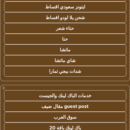
ايتونز سعودي اقساط
شحن يلا لودو اقساط
حناء شعر
حنا
ماتشا
شاي ماتشا
شدات ببجي تمارا
!
خدمات الباك لينك والجيست
guest post مقال ضيف
سوق العرب
باك لينك باقة 20