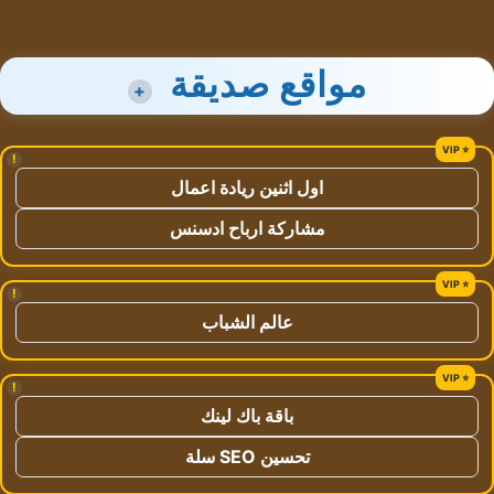
مواقع صديقة
+
!
اول اثنين ريادة اعمال
مشاركة ارباح ادسنس
!
عالم الشباب
!
باقة باك لينك
تحسين SEO سلة