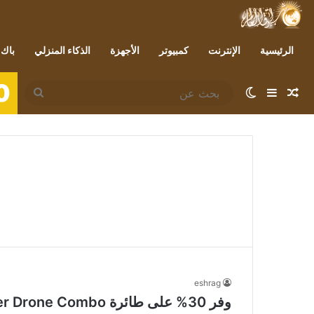
الرئيسية
الإنترنت
كمبيوتر
الأجهزة
الذكاء المنزلي
باك 
0
مقال عشوائي
إضافة عمود جانبي
الوضع المظلم
بحث
عن
eshrag
وفر 30% على طائرة DJI Avata Explorer Drone Combo