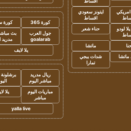
اقساط
 امريكي
ايتونز سعودي
ساط
اقساط
كورة 365
كورة س
ا لودو
حناء شعر
جول العرب
بث مباشر
ساط
goalarab
مدريد ا
نا
ماتشا
يلا لايف
ماتشا
شدات ببجي
تمارا
ريال مدريد
برشلونة 
مباشر اليوم
اليو
مباريات اليوم
يلا لا
مباشر
yalla live