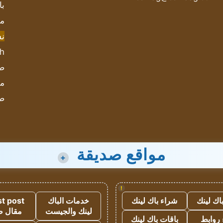
با
مش
ن
sh
صحيف
مؤ
ص
مواقع صديقة
+
!
اك لينك
شراء باك لينك
خدمات الباك
t post
لينك والجيست
مقال 
روابط
باقات باك لينك