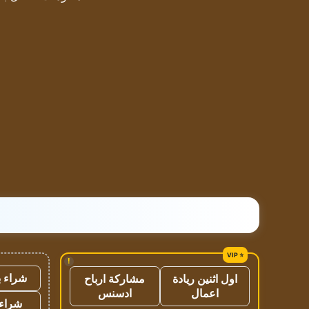
!
شراء ب
اول اثنين ريادة
مشاركة ارباح
اعمال
ادسنس
شراء 