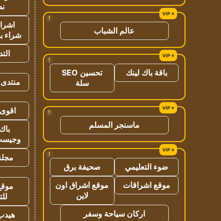
نص
!
اشراق
عالم الشباب
شراء با
الت
!
باقة باك لينك
تحسين SEO
منتدى 
سلة
اقوى 
!
ماسنجر المسلم
باك 
وجيست
!
مجلة 
ضوء التعليمي
صحيفة برق
موقع اشراقات
موقع اشراق اون
موقع
لاين
للت
اركان سياحة وسفر
هيدب