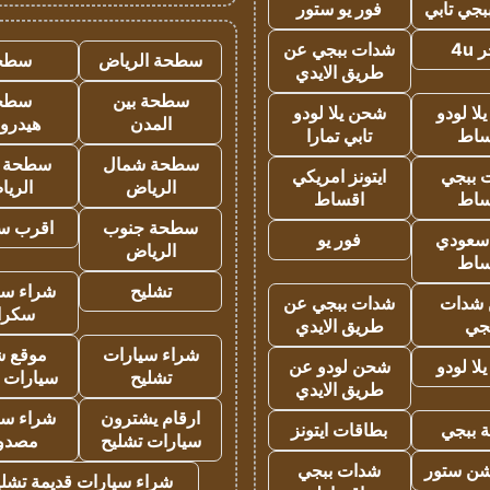
جي تابي
فور يو ستور
4u
شدات ببجي عن
سطحة الرياض
سطح
طريق الايدي
سطحة بين
سطح
ا لودو
شحن يلا لودو
المدن
هيدرو
ساط
تابي تمارا
سطحة شمال
سطحة 
 ببجي
ايتونز امريكي
الرياض
الري
ساط
اقساط
سطحة جنوب
اقرب س
 سعودي
فور يو
الرياض
ساط
تشليح
شراء سي
شدات
شدات ببجي عن
سكرا
جي
طريق الايدي
شراء سيارات
موقع ش
ا لودو
شحن لودو عن
تشليح
سيارات 
طريق الايدي
ارقام يشترون
شراء سي
 ببجي
بطاقات ايتونز
سيارات تشليح
مصدو
شن ستور
شدات ببجي
شراء سيارات قديمة تشلي