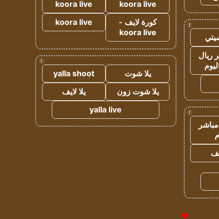
koora live
koora live
كورة لايف -
koora live
!
koora live
يتي
 ريال
!
ليوم
يلا شوت
yalla shoot
يلا شوت زون
يلا لايف
yalla live
!
مباشر
م
يف
للإعلانات