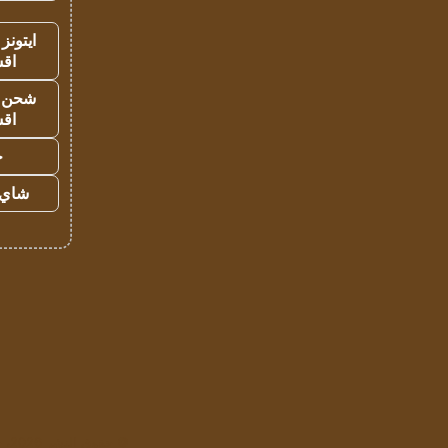
ايتونز
اق
شحن يل
اق
ح
شاي 
© حقوق النشر 2026، جميع الحقوق محفوظة لمؤسسة اشراق لتقنية المعلومات- سجل تجاري رقم 1009094205 |