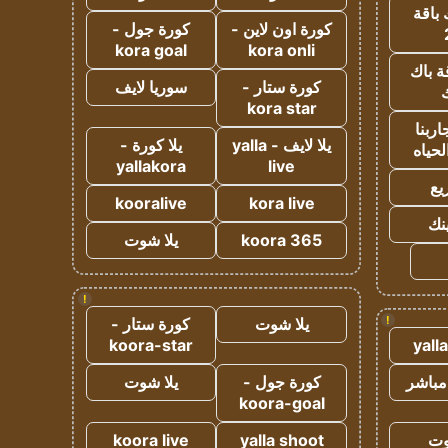
 باقة
كورة اون لاين -
كورة جول -
kora goal
kora onli
ة باك
كورة ستار -
سوريا لايف
ك
kora star
ربنا
يلا لايف - yalla
يلا كورة -
لحياه
yallakora
live
يع
kooralive
kora live
ينك
koora 365
يلا شوت
!
!
يلا شوت
كورة ستار -
koora-star
yall
مباشر
كورة جول -
يلا شوت
koora-goal
وت
yalla shoot
koora live