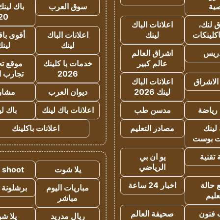
ية
سوق العرب
باك لينك
20
 لنك،
اعلانات الباك
كلينكات
لينك
اعلانات الباك
أقوى باق
لينك
لين
دريس
اشراق العالم
عالم كبير
خدمات با كلينك
موقع تجا
2026
تجارب ا
الاشراق
اعلانات الباك
لينك 2026
ديوان العرب
مشار
رياضة
مدسن طب
اعلانات باك لينك
باك ل
لينك
مصادر التعليم
اعلانات باكلينك
 بوست
تقنية
يو ان بي
الرياضي
يلا شوت
a shoot
 حالة
اخبار 24 ساعة
مباريات اليوم
برشلونة 
عليم
مباشر
 فنون
صحيفة العالم
ريال مدريد
يلا ش