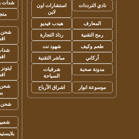
شدات بب
نادي الترددات
استشارات اون
لاين
متجر 
المعارف
هيدب فيديو
شحن يل
رمح التقنية
رذاذ التجارة
اق
طعم وكيف
شهود نت
شدات
اق
أركاني
مباشر التقنية
ايتونز
مدونة صحبة
شرقيات
اق
السياحة
شحن 
موسوعة انوار
اشراق الأرباح
بب
شحن يل
شعبية
بلايستي