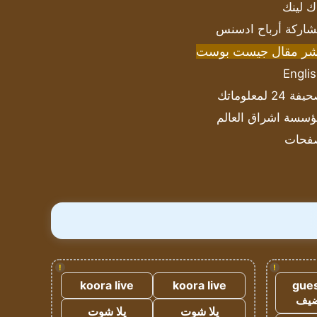
ك لينك
اركة أرباح ادسنس
شر مقال جيست بوست
Engli
ة 24 لمعلوماتك
سسة اشراق العالم
فحات
!
!
koora live
koora live
gues
ضيف
يلا شوت
يلا شوت