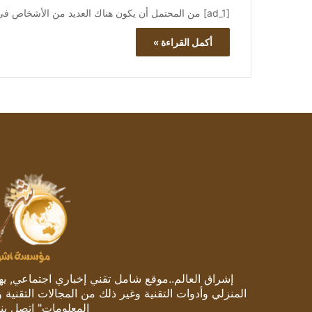
[ad_1] من المحتمل أن يكون هناك العديد من الأشخاص في قائمة هدايا عطلتك هذا العام ممن سيستمتعون بالطائرة بدون طيار،…
أكمل القراءة »
إشراق العالم..موقع شامل تقني إخباري اجتماعي, يهتم
المنزلي وأدوات التقنية وغير ذلك من المجالات التقنية 
المعلومات" اتصل بنا