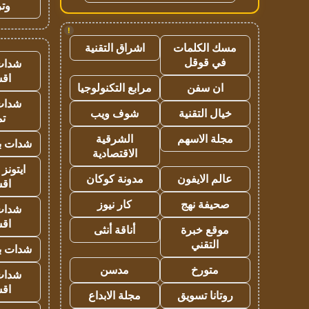
وتر
!
مسك الكلمات
اشراق التقنية
في قوقل
شدات
اق
ان سفن
مرابع التكنولوجيا
شدات
خيال التقنية
شوف ويب
تم
مجلة الاسهم
الشرقية
شدات بب
الاقتصادية
ايتونز
عالم الايفون
مدونة كوكان
اق
صحيفة نهج
كار نيوز
شدات
اق
موقع خبرة
أناقة أنثى
التقني
شدات بب
متورخ
مدسن
شدات
اق
روتانا تسويق
مجلة الابداع