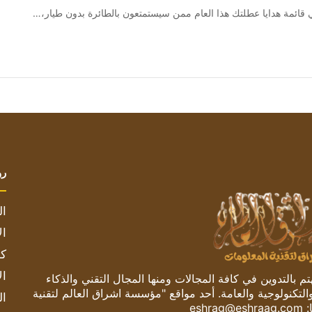
رو
ال
ال
كم
ال
 بالتدوين في كافة المجالات ومنها المجال التقني والذكاء
والتكنولوجية والعامة. أحد مواقع "مؤسسة اشراق العالم لتقنية
ال
:
eshrag@eshraag.com