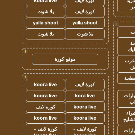
دريد
كورة لايف
koora live
ر
كورة لايف
يلا شوت
yalla shoot
yalla shoot
!
ه
يلا شوت
يلا شوت
ة
ليك
!
موقع كورة
غرب
اض
!
طحة
كورة لايف
koora live
ارات
kora live
koora live
ب
koora live
كورة لايف
راء
koora live
koora live
تشليح
كورة لايف -
كورة لايف -
ارات