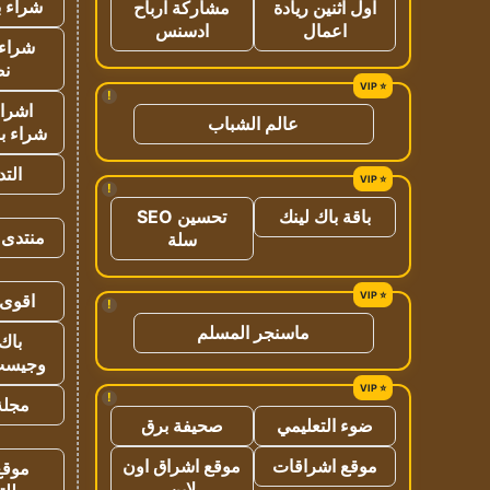
شراء ب
اول اثنين ريادة
مشاركة ارباح
اعمال
ادسنس
شراء 
نص
!
اشراق
عالم الشباب
شراء با
الت
!
باقة باك لينك
تحسين SEO
منتدى 
سلة
اقوى 
!
ماسنجر المسلم
باك 
وجيست
!
مجلة 
ضوء التعليمي
صحيفة برق
موقع اشراقات
موقع اشراق اون
موقع
لاين