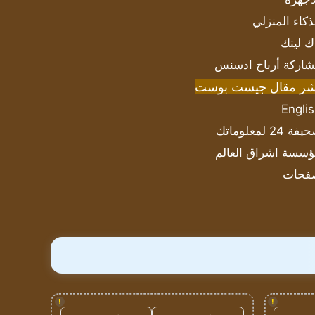
ذكاء المنزلي
ك لينك
اركة أرباح ادسنس
شر مقال جيست بوست
Engli
ة 24 لمعلوماتك
سسة اشراق العالم
فحات
!
!