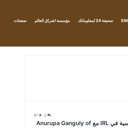
EN
صحيفة 24 لمعلوماتك
مؤسسة اشراق العالم
صفحات
97
0
جلب الواقع الافتراضي إلى الفصول الدراسية في IRL مع Anurupa Ganguly of