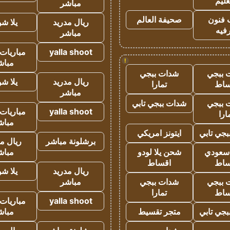
عليم
مباشر
 فنون
صحيفة العالم
ريال مدريد
يلا ش
فيه
مباشر
yalla shoot
مباريات 
!
مباش
 ببجي
شدات ببجي
ريال مدريد
يلا ش
ساط
تمارا
مباشر
 ببجي
شدات ببجي تابي
yalla shoot
مباريات 
ارا
مباش
جي تابي
ايتونز امريكي
برشلونة مباشر
ريال م
 سعودي
شحن يلا لودو
مباش
ساط
اقساط
ريال مدريد
يلا ش
 ببجي
شدات ببجي
مباشر
ساط
تمارا
yalla shoot
مباريات 
جي تابي
متجر تقسيط
مباش