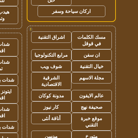
للت
اركان سياحة وسفر
هيدب
وتر
!
مسك الكلمات
اشراق التقنية
في قوقل
شدات
اق
ان سفن
مرابع التكنولوجيا
شدات
خيال التقنية
شوف ويب
تم
مجلة الاسهم
الشرقية
شدات بب
الاقتصادية
ايتونز
عالم الايفون
مدونة كوكان
اق
صحيفة نهج
كار نيوز
شدات
اق
موقع خبرة
أناقة أنثى
التقني
شدات بب
متورخ
مدسن