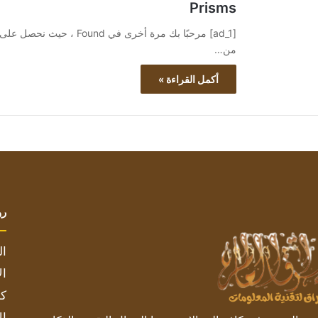
Prisms
[ad_1] مرحبًا بك مرة أخرى 
من…
أكمل القراءة »
رو
ال
ال
كم
ال