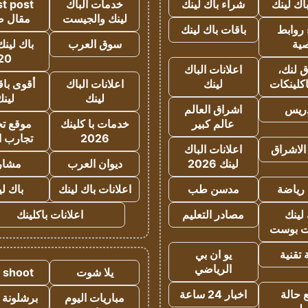
اك لينك
شراء باك لينك
خدمات الباك
t post
لينك والجيست
مقال 
روابط
باقات باك لينك
ية
سوق العرب
باك لينك
20
 لنك،
اعلانات الباك
كلينكات
لينك
اعلانات الباك
أقوى باق
لينك
لين
دريس
اشراق العالم
عالم كبير
خدمات با كلينك
موقع تجا
2026
تجارب ا
الاشراق
اعلانات الباك
لينك 2026
ديوان العرب
مشار
رياضة
مدسن طب
اعلانات باك لينك
باك ل
لينك
مصادر التعليم
اعلانات باكلينك
 بوست
تقنية
يو ان بي
الرياضي
يلا شوت
a shoot
 حالة
اخبار 24 ساعة
مباريات اليوم
برشلونة 