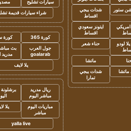
سيارات تشليح
مصدو
شن ستور
شدات ببجي
شراء سيارات قديمة تشلي
اقساط
 امريكي
ايتونز سعودي
ساط
اقساط
كورة 365
كورة س
ا لودو
حناء شعر
جول العرب
بث مباشر
ساط
goalarab
مدريد ا
نا
ماتشا
يلا لايف
ماتشا
شدات ببجي
تمارا
ريال مدريد
برشلونة 
مباشر اليوم
اليو
مباريات اليوم
يلا لا
مباشر
yalla live