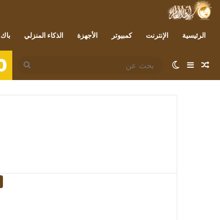
الرئيسية
الإنترنت
كمبيوتر
الأجهزة
الذكاء المنزلي
باك 
0
مقال عشوائي
إضافة عمود جانبي
الوضع المظلم
بحث
عن