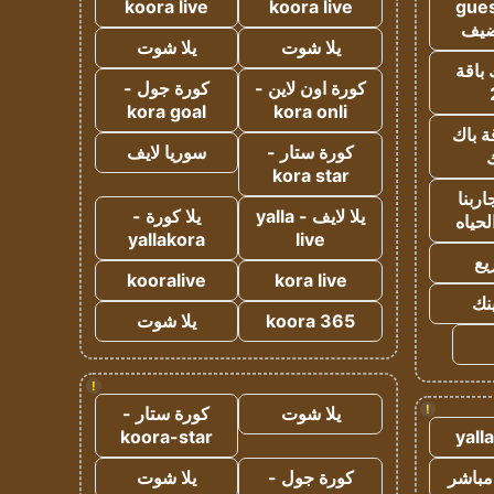
koora live
koora live
gues
ضيف
يلا شوت
يلا شوت
 باقة
كورة اون لاين -
كورة جول -
kora goal
kora onli
ة باك
كورة ستار -
سوريا لايف
ك
kora star
ربنا
يلا لايف - yalla
يلا كورة -
لحياه
yallakora
live
يع
kooralive
kora live
ينك
koora 365
يلا شوت
!
!
يلا شوت
كورة ستار -
koora-star
yall
مباشر
كورة جول -
يلا شوت