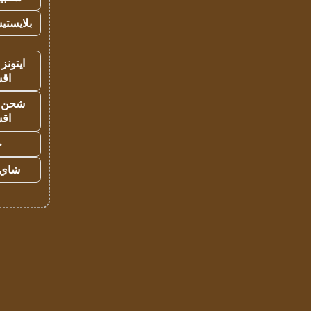
بلايستي
ايتونز
اق
شحن يل
اق
ح
شاي 