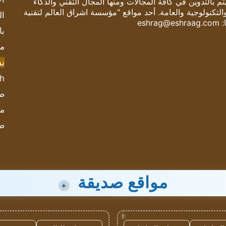
 بالتدوين في كافة المجالات ومنها المجال التقني والذكاء
والتكنولوجية والعامة. أحد مواقع "مؤسسة اشراق العالم لتقنية
ال
:
eshrag@eshraag.com
با
مش
ن
sh
صحيف
مؤ
ص
مواقع صديقة
+
!