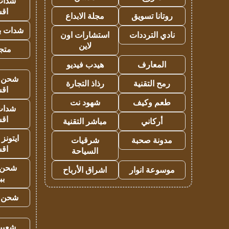
شدات
اق
روتانا تسويق
مجلة الابداع
شدات بب
نادي الترددات
استشارات اون
لاين
متجر 
المعارف
هيدب فيديو
شحن يل
رمح التقنية
رذاذ التجارة
اق
طعم وكيف
شهود نت
شدات
اق
أركاني
مباشر التقنية
ايتونز
مدونة صحبة
شرقيات
اق
السياحة
شحن 
موسوعة انوار
اشراق الأرباح
بب
شحن يل
شعبية