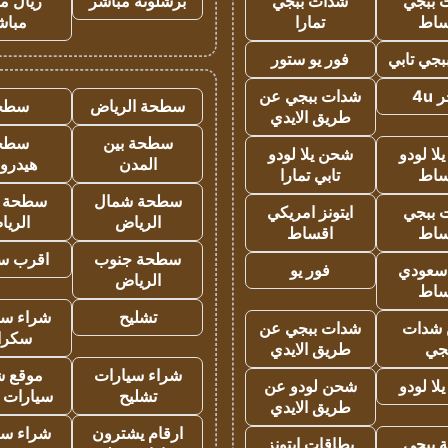
 ببجي
شدات ببجي
برشلونة مباشر
ريال م
ساط
تمارا
مباش
جي تابي
فور يو ستور
4u
شدات ببجي عن
سطحة الرياض
سطح
طريق الايدي
سطحة بين
سطح
ا لودو
شحن يلا لودو
المدن
هيدرو
ساط
تابي تمارا
سطحة شمال
سطحة 
 ببجي
ايتونز امريكي
الرياض
الري
ساط
اقساط
سطحة جنوب
اقرب س
 سعودي
فور يو
الرياض
ساط
تشليح
شراء سي
شدات
شدات ببجي عن
سكرا
جي
طريق الايدي
شراء سيارات
موقع ش
ا لودو
شحن لودو عن
تشليح
سيارات 
طريق الايدي
ارقام يشترون
شراء سي
 ببجي
بطاقات ايتونز