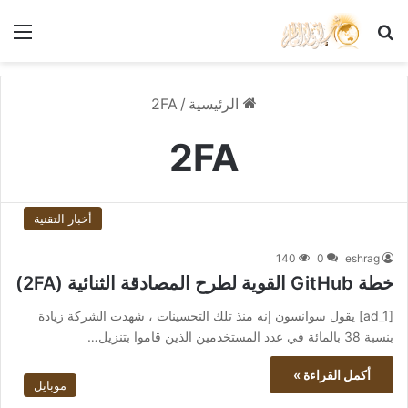
بحث عن
الق
الرئيسية
/
2FA
2FA
أخبار التقنية
140
0
eshrag
خطة GitHub القوية لطرح المصادقة الثنائية (2FA)
[ad_1] يقول سوانسون إنه منذ تلك التحسينات ، شهدت الشركة زيادة
بنسبة 38 بالمائة في عدد المستخدمين الذين قاموا بتنزيل…
أكمل القراءة »
موبايل