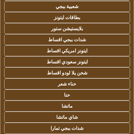
شعبية ببجي
بطاقات ايتونز
بلايستيشن ستور
شدات ببجي اقساط
ايتونز امريكي اقساط
ايتونز سعودي اقساط
شحن يلا لودو اقساط
حناء شعر
حنا
ماتشا
شاي ماتشا
شدات ببجي تمارا