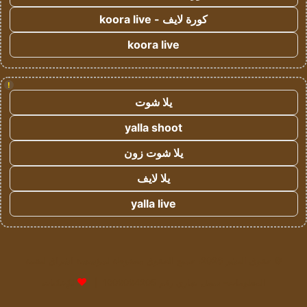
كورة لايف - koora live
koora live
!
يلا شوت
yalla shoot
يلا شوت زون
يلا لايف
yalla live
© حقوق النشر 2026، جميع الحقوق محفوظة لمؤسسة اشراق لتقنية
المعلومات- سجل تجاري رقم 1009094205 |
للإعلانات