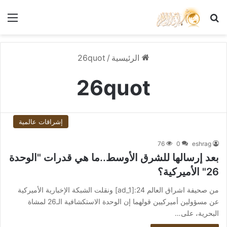
بحث عن
الق
الرئيسية
/
26quot
26quot
إشراقات عالمية
76
0
eshrag
بعد إرسالها للشرق الأوسط..ما هي قدرات "الوحدة
26" الأميركية؟
من صحيفة اشراق العالم 24:[ad_1] ونقلت الشبكة الإخبارية الأميركية
عن مسؤولين أميركيين قولهما إن الوحدة الاستكشافية الـ26 لمشاة
البحرية، على…