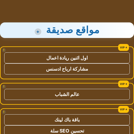
مواقع صديقة
+
!
اول اثنين ريادة اعمال
مشاركة ارباح ادسنس
!
عالم الشباب
!
باقة باك لينك
تحسين SEO سلة