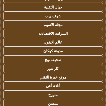
خيال التقنية
شوف ويب
مجلة الاسهم
الشرقية الاقتصادية
عالم الايفون
مدونة كوكان
صحيفة نهج
كار نيوز
موقع خبرة التقني
أناقة أنثى
متورخ
مدسن