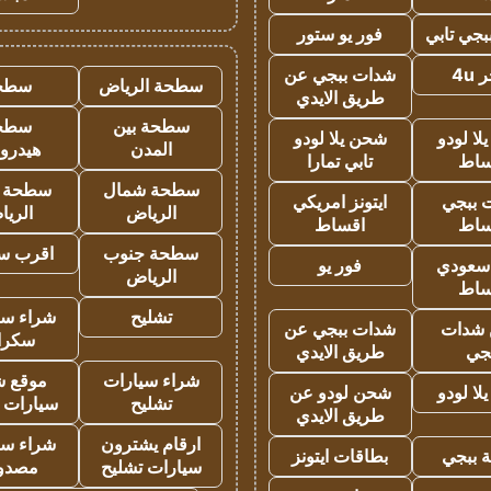
جي تابي
فور يو ستور
4u
شدات ببجي عن
سطحة الرياض
سطح
طريق الايدي
سطحة بين
سطح
ا لودو
شحن يلا لودو
المدن
هيدرو
ساط
تابي تمارا
سطحة شمال
سطحة 
 ببجي
ايتونز امريكي
الرياض
الري
ساط
اقساط
سطحة جنوب
اقرب س
 سعودي
فور يو
الرياض
ساط
تشليح
شراء سي
شدات
شدات ببجي عن
سكرا
جي
طريق الايدي
شراء سيارات
موقع ش
ا لودو
شحن لودو عن
تشليح
سيارات 
طريق الايدي
ارقام يشترون
شراء سي
 ببجي
بطاقات ايتونز
سيارات تشليح
مصدو