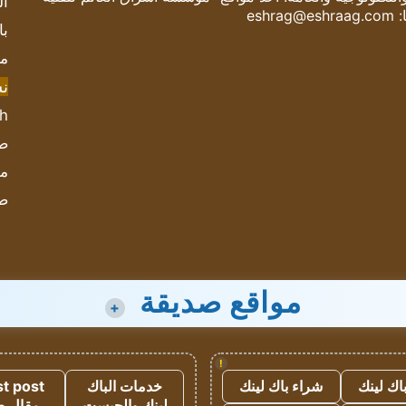
ال
:
eshrag@eshraag.com
با
مش
ن
sh
صحيف
مؤ
ص
مواقع صديقة
+
!
اك لينك
شراء باك لينك
خدمات الباك
t post
لينك والجيست
مقال 