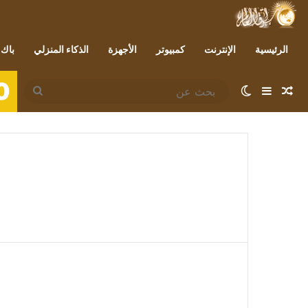
الرئيسية
الإنترنت
كمبيوتر
الأجهزة
الذكاء المنزلي
باك 
0
مقال عشوائي
إضافة عمود جانبي
الوضع المظلم
بحث
عن