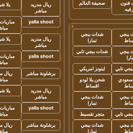
 فنون
صحيفة العالم
ريال مدريد
يلا ش
فيه
مباشر
yalla shoot
مباريات 
!
مباش
 ببجي
شدات ببجي
ريال مدريد
يلا ش
ساط
تمارا
مباشر
 ببجي
شدات ببجي تابي
yalla shoot
مباريات 
ارا
مباش
جي تابي
ايتونز امريكي
برشلونة مباشر
ريال م
 سعودي
شحن يلا لودو
مباش
ساط
اقساط
ريال مدريد
يلا ش
 ببجي
شدات ببجي
مباشر
ساط
تمارا
yalla shoot
مباريات 
جي تابي
متجر تقسيط
مباش
 ببجي
شدات ببجي
برشلونة مباشر
ريال م
ساط
تمارا
مباش