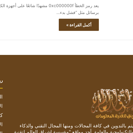
برسائل مثل “فشل بدء…
أكمل القراءة »
رو
ال
ال
كم
ال
 بالتدوين في كافة المجالات ومنها المجال التقني والذكاء
والتكنولوجية والعامة. أحد مواقع "مؤسسة اشراق العالم لتقنية