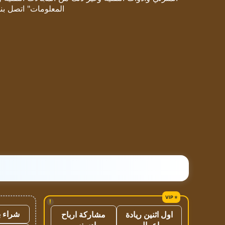
المعلومات" اتصل بنا
!
شراء ب
اول اثنين ريادة
مشاركة ارباح
اعمال
ادسنس