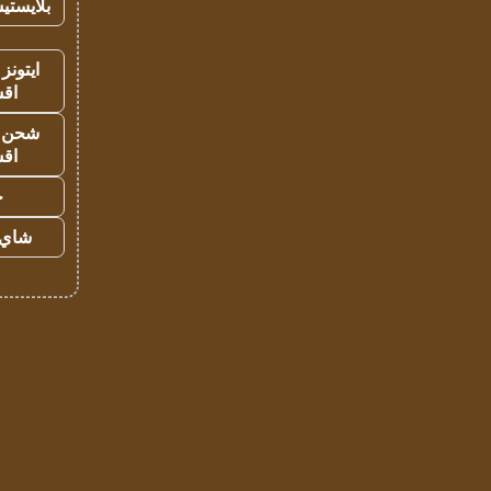
بلايستي
ايتونز
اق
شحن يل
اق
ح
شاي 