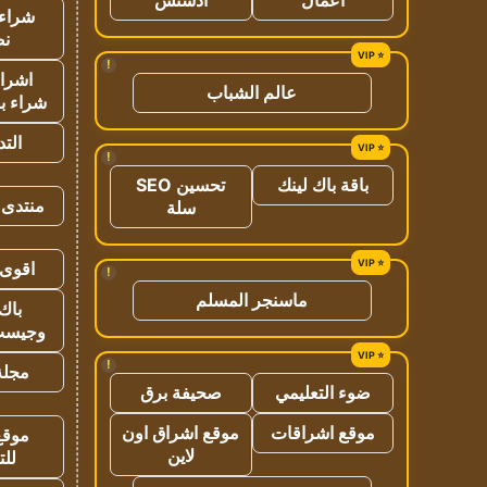
شراء 
نص
!
اشراق
عالم الشباب
شراء با
الت
!
باقة باك لينك
تحسين SEO
منتدى 
سلة
اقوى 
!
ماسنجر المسلم
باك 
وجيست
!
مجلة 
ضوء التعليمي
صحيفة برق
موقع اشراقات
موقع اشراق اون
موقع
لاين
للت