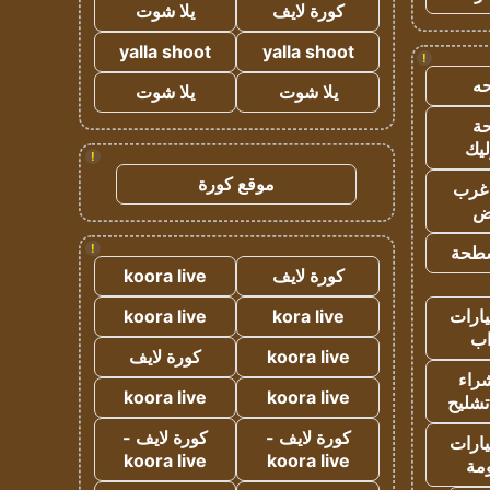
كورة لايف
يلا شوت
yalla shoot
yalla shoot
!
ه
يلا شوت
يلا شوت
ة
ليك
!
موقع كورة
غرب
اض
!
طحة
كورة لايف
koora live
ارات
kora live
koora live
ب
koora live
كورة لايف
راء
koora live
koora live
تشليح
كورة لايف -
كورة لايف -
ارات
koora live
koora live
مة