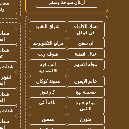
اركان سياحة وسفر
هيدب
وتر
!
مسك الكلمات
اشراق التقنية
في قوقل
شدات
اق
ان سفن
مرابع التكنولوجيا
شدات
خيال التقنية
شوف ويب
تم
مجلة الاسهم
الشرقية
شدات بب
الاقتصادية
ايتونز
عالم الايفون
مدونة كوكان
اق
صحيفة نهج
كار نيوز
شدات
اق
موقع خبرة
أناقة أنثى
التقني
شدات بب
متورخ
مدسن
شدات
اق