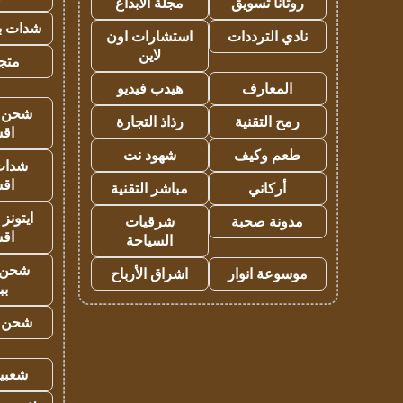
روتانا تسويق
مجلة الابداع
شدات بب
نادي الترددات
استشارات اون
لاين
متجر 
المعارف
هيدب فيديو
شحن يل
رمح التقنية
رذاذ التجارة
اق
طعم وكيف
شهود نت
شدات
اق
أركاني
مباشر التقنية
ايتونز
مدونة صحبة
شرقيات
اق
السياحة
شحن 
موسوعة انوار
اشراق الأرباح
بب
شحن يل
شعبية