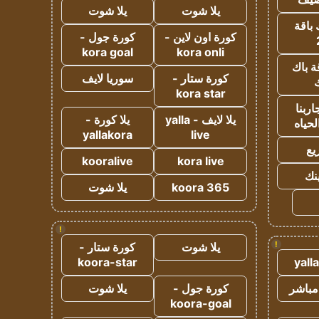
يلا شوت
يلا شوت
 باقة
كورة اون لاين -
كورة جول -
kora goal
kora onli
ة باك
كورة ستار -
سوريا لايف
ك
kora star
ربنا
يلا لايف - yalla
يلا كورة -
لحياه
yallakora
live
يع
kooralive
kora live
ينك
koora 365
يلا شوت
!
!
يلا شوت
كورة ستار -
koora-star
yall
مباشر
كورة جول -
يلا شوت
koora-goal