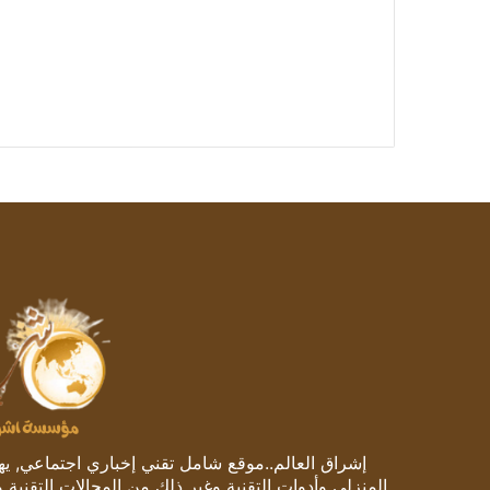
إشراق العالم..موقع شامل تقني إخباري اجتماعي, يهتم
المنزلي وأدوات التقنية وغير ذلك من المجالات التقنية 