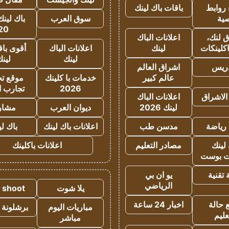
روابط
باقات باك لينك
ية
سوق العرب
باك لينك
20
 لنك،
اعلانات الباك
كلينكات
لينك
اعلانات الباك
أقوى باق
لينك
لين
دريس
اشراق العالم
عالم كبير
خدمات با كلينك
موقع تجا
2026
تجارب ا
الاشراق
اعلانات الباك
لينك 2026
ديوان العرب
مشار
رياضة
مدسن طب
اعلانات باك لينك
باك ل
لينك
مصادر التعليم
اعلانات باكلينك
 بوست
تقنية
يو ان بي
الرياضي
يلا شوت
a shoot
 حالة
اخبار 24 ساعة
مباريات اليوم
برشلونة 
عليم
مباشر