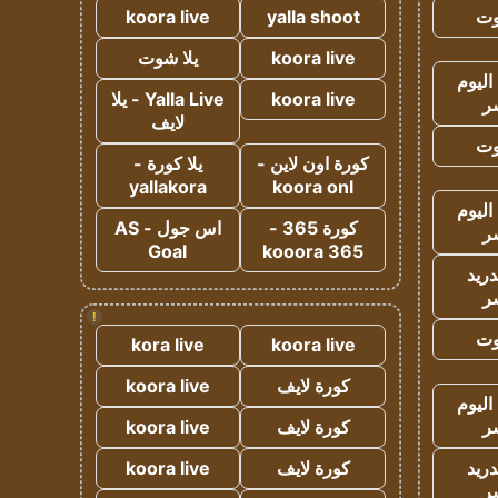
وت
yalla shoot
koora live
koora live
يلا شوت
اليوم
koora live
Yalla Live - يلا
ر
لايف
وت
كورة اون لاين -
يلا كورة -
yallakora
koora onl
اليوم
كورة 365 -
اس جول - AS
ر
Goal
kooora 365
دريد
ر
!
وت
kora live
koora live
كورة لايف
koora live
اليوم
ر
كورة لايف
koora live
دريد
كورة لايف
koora live
ر