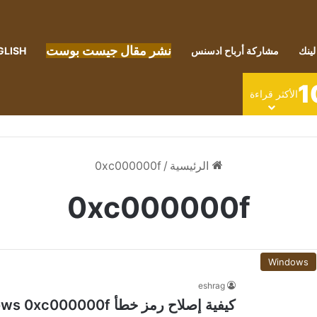
نشر مقال جيست بوست
لينك
مشاركة أرباح ادسنس
GLISH
1
الأكثر قراءة
الرئيسية
/
0xc000000f
0xc000000f
Windows
eshrag
كيفية إصلاح رمز خطأ Windows 0xc000000f