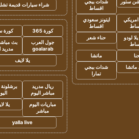
شن ستور
شدات ببجي
شراء سيارات قديمة تشلي
اقساط
 امريكي
ايتونز سعودي
ساط
اقساط
كورة 365
كورة س
ا لودو
حناء شعر
جول العرب
بث مباشر
ساط
goalarab
مدريد ا
نا
ماتشا
يلا لايف
ماتشا
شدات ببجي
تمارا
ريال مدريد
برشلونة 
مباشر اليوم
اليو
مباريات اليوم
يلا لا
مباشر
yalla live