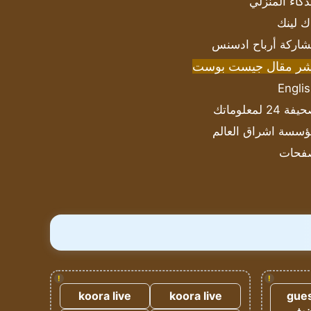
ذكاء المنزلي
ك لينك
اركة أرباح ادسنس
شر مقال جيست بوست
Engli
ة 24 لمعلوماتك
سسة اشراق العالم
فحات
!
!
koora live
koora live
gues
ضيف