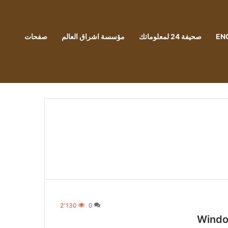
EN
صحيفة 24 لمعلوماتك
مؤسسة اشراق العالم
صفحات
2٬130
0