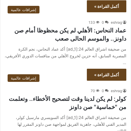
أكمل القراءة »
إشراقات عالمية
133
0
eshrag
عماد النحاس: الأهلي لم يكن محظوظا أمام صن
داونز.. والموسم الحالى صعب
من صحيفة اشراق العالم 24:[ad_1] أكد عماد النحاس، نجم الكرة
المصرية السابق، أنه حزين لخروج الأهلي من منافسات الدوري الأفريقي،
…
أكمل القراءة »
إشراقات عالمية
70
0
eshrag
كولر: لم يكن لدينا وقت لتصحيح الأخطاء.. وتعلمت
من "خماسية" صن داونز
من صحيفة اشراق العالم 24:[ad_1] أكد السويسري مارسيل كولر،
المدير الفني للأهلي، جاهزية الفريق لمواجهة صن داونز المقرر لها
الثالثة…