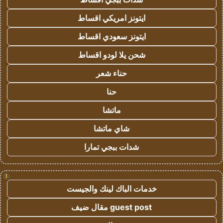
ايتونز امريكي اقساط
ايتونز سعودي اقساط
شحن يلا لودو اقساط
حناء شعر
حنا
ماتشا
شاي ماتشا
شدات ببجي تمارا
!
خدمات الباك لينك والجيست
guest post مقال ضيف