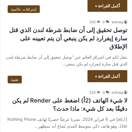
أكمل القراءة »
إشراقات عالمية
100
0
eshrag
توصل تحقيق إلى أن ضابط شرطة لندن الذي قتل
سارة إيفرارد لم يكن ينبغي أن يتم تعيينه على
الإطلاق
ننقل لكم في اشراق العالم خبر “توصل تحقيق إلى أن ضابط شرطة لندن
الذي قتل سارة إيفرارد لم يكن ينبغي…
أكمل القراءة »
تقنية
224
0
eshrag
لا شيء الهاتف (2أ) اضغط على Render لم يكن
دقيقًا بعد كل شيء: ماذا حدث؟
[ad_1] في 6 فبراير 2024، نشرنا عرضًا حصريًا لهاتف Nothing Phone
(2a)، وهو هاتف ذكي متوسط ​​المدى يُشاع أنه سيظهر…