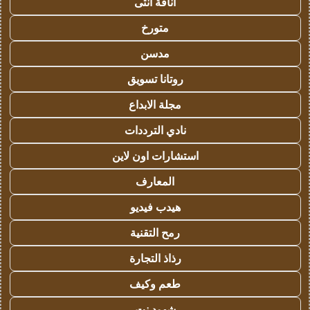
أناقة أنثى
متورخ
مدسن
روتانا تسويق
مجلة الابداع
نادي الترددات
استشارات اون لاين
المعارف
هيدب فيديو
رمح التقنية
رذاذ التجارة
طعم وكيف
شهود نت