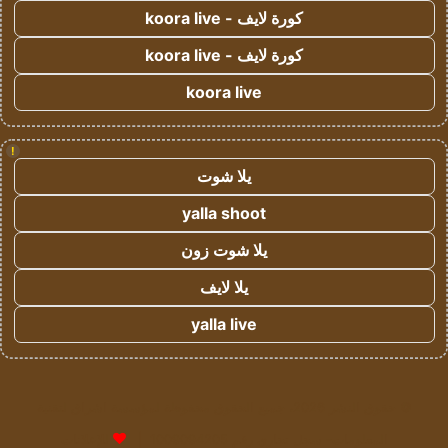
كورة لايف - koora live
كورة لايف - koora live
koora live
!
يلا شوت
yalla shoot
يلا شوت زون
يلا لايف
yalla live
© حقوق النشر 2026، جميع الحقوق محفوظة لمؤسسة اشراق لتقنية
المعلومات- سجل تجاري رقم 1009094205 |
للإعلانات