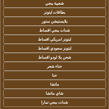
شعبية ببجي
بطاقات ايتونز
بلايستيشن ستور
شدات ببجي اقساط
ايتونز امريكي اقساط
ايتونز سعودي اقساط
شحن يلا لودو اقساط
حناء شعر
حنا
ماتشا
شاي ماتشا
شدات ببجي تمارا