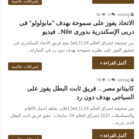
إشراقات عالمية
82
0
eshrag
الاتحاد يفوز على سموحة بهدف "مابولولو" فى
دربى الإسكندرية بدورى Nile.. فيديو
من صحيفة اشراق العالم 24:[ad_1] نجح فريق الاتحاد السكندرى فى
تحقيق الفوز على نظيره سموحة بهدف دون رد في المباراة…
أكمل القراءة »
إشراقات عالمية
78
0
eshrag
كابيتانو مصر .. فريق ثابت البطل يفوز على
السياجى بهدف دون رد
من صحيفة اشراق العالم 24:[ad_1] إعلان: شاهد أجمل الأفلام
والمسلسلات 2021 إشراق العالم 24-متابعات: حقق فريق ثابت البطل
الذى يدربه…
أكمل القراءة »