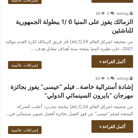
إشراقات عالمية
69
0
eshrag
الزمالك يفوز على المنيا 6 /1 ببطولة الجمهورية
للناشئين
من صحيفة اشراق العالم 24:[ad_1] فاز فريق الزمالك لكرة القدم مواليد
2007، على نظيره المنيا بنتيجة ستة أهداف مقابل هدف،…
أكمل القراءة »
إشراقات عالمية
84
0
eshrag
إشادة أسترالية خاصة.. فيلم “عيسى” يفوز بجائزة
مهرجان “بايرون السينمائي الدولي”
من صحيفة اشراق العالم 24:[ad_1] متابعة بتجــرد: أعلنت الشركة
المنتجة لفيلم “عيسى” عن فوز العمل بجائزة أفضل تصوير سينمائي في…
أكمل القراءة »
إشراقات عالمية