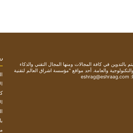
رو
 بالتدوين في كافة المجالات ومنها المجال التقني والذكاء
والتكنولوجية والعامة. أحد مواقع "مؤسسة اشراق العالم لتقنية
ال
:
eshrag@eshraag.com
ال
كم
ال
ال
با
مش