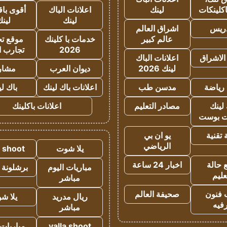
كلينكات
لينك
اعلانات الباك
أقوى باق
لينك
لين
دريس
اشراق العالم
عالم كبير
خدمات با كلينك
موقع تجا
2026
تجارب ا
الاشراق
اعلانات الباك
لينك 2026
ديوان العرب
مشار
رياضة
مدسن طب
اعلانات باك لينك
باك ل
لينك
مصادر التعليم
اعلانات باكلينك
 بوست
تقنية
يو ان بي
الرياضي
يلا شوت
a shoot
 حالة
اخبار 24 ساعة
مباريات اليوم
برشلونة 
عليم
مباشر
 فنون
صحيفة العالم
ريال مدريد
يلا ش
فيه
مباشر
yalla shoot
مباريات 