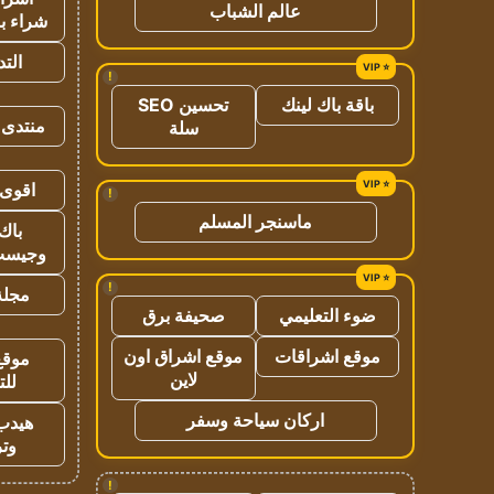
عالم الشباب
شراء با
الت
!
باقة باك لينك
تحسين SEO
منتدى 
سلة
اقوى 
!
ماسنجر المسلم
باك 
وجيست
!
مجلة 
ضوء التعليمي
صحيفة برق
موقع اشراقات
موقع اشراق اون
موقع
لاين
للت
اركان سياحة وسفر
هيدب
وتر
!