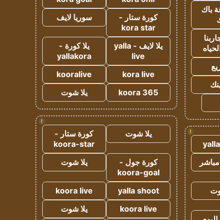
ة باك
كورة ستار -
سوريا لايف
ك
kora star
ربنا
يلا لايف - yalla
يلا كورة -
لحياه
yallakora
live
يع
kooralive
kora live
ينك
koora 365
يلا شوت
!
!
يلا شوت
كورة ستار -
koora-star
yall
مباشر
كورة جول -
يلا شوت
koora-goal
وت
yalla shoot
koora live
koora live
يلا شوت
اليوم