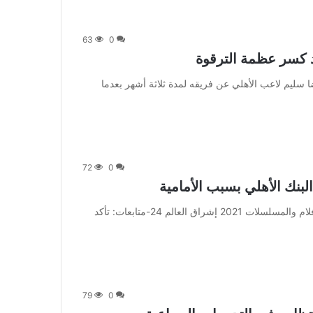
63
0
د كسر عظمة الترقوة
 تأكد غياب المغربي رضا سليم لاعب الأهلي عن فريقه لمدة ثلاثة أشهر بعدما
72
0
بنك الأهلي بسبب الأمامية
من صحيفة اشراق العالم 24:[ad_1] إعلان: شاهد أجمل الأفلام والمسلسلات 2021 إشراق العالم 24-متابعات: تأكد
79
0