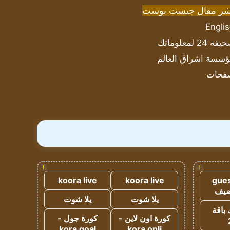
شر مقال جيست بوست
Engli
ة 24 لمعلوماتك
سسة اشراق العالم
فحات
!
!
koora live
koora live
gues
ضيف
يلا شوت
يلا شوت
 باقة
كورة اون لاين -
كورة جول -
kora goal
kora onli