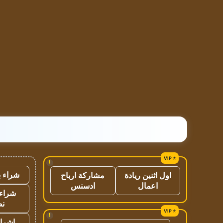
!
شراء ب
اول اثنين ريادة
مشاركة ارباح
اعمال
ادسنس
شراء 
نص
!
اشراق