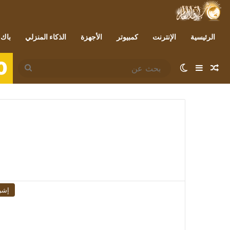
الرئيسية
الإنترنت
كمبيوتر
الأجهزة
الذكاء المنزلي
باك 
0
مقال عشوائي
إضافة عمود جانبي
الوضع المظلم
بحث
عن
إشر