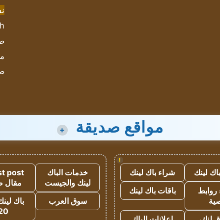
ن
sh
صحيف
مؤ
ص
مواقع صديقة
+
!
اك لينك
شراء باك لينك
خدمات الباك
t post
لينك والجيست
مقال 
روابط
باقات باك لينك
ية
سوق العرب
باك لينك
20
 لنك،
اعلانات الباك