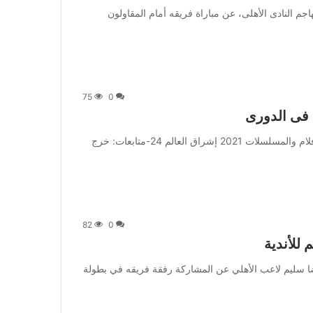
يغيب محمود كهربا، مهاجم النادى الأهلى، عن مباراة فريقه أمام المقاولون
75
0
فى الدورى
من صحيفة اشراق العالم 24:[ad_1] إعلان: شاهد أجمل الأفلام والمسلسلات 2021 إشراق العالم 24-متابعات: خرج
82
0
للأندية
] تأكد غياب المغربي رضا سليم لاعب الأهلي عن المشاركة رفقة فريقه في بطولة