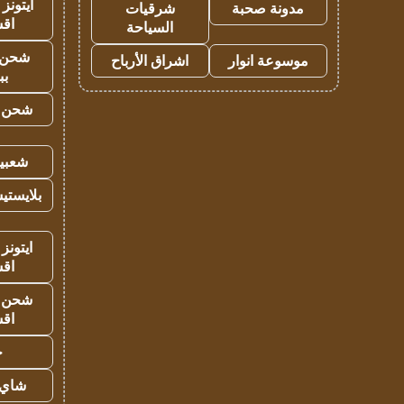
ايتونز
مدونة صحبة
شرقيات
اق
السياحة
شحن 
موسوعة انوار
اشراق الأرباح
بب
شحن يل
شعبية
بلايستي
ايتونز
اق
شحن يل
اق
ح
شاي 