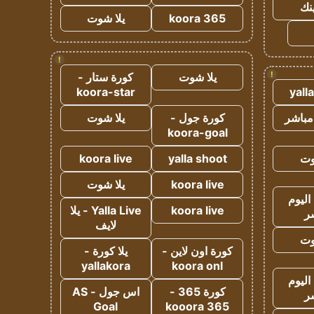
ينك
koora 365
يلا شوت
!
!
يلا شوت
كورة ستار -
koora-star
yall
مباشر
كورة جول -
يلا شوت
koora-goal
وت
yalla shoot
koora live
koora live
يلا شوت
اليوم
koora live
Yalla Live - يلا
ر
لايف
وت
كورة اون لاين -
يلا كورة -
yallakora
koora onl
اليوم
كورة 365 -
اس جول - AS
ر
Goal
kooora 365