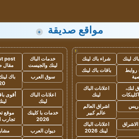
مواقع صديقة
+
!
اك لينك
شراء باك لينك
خدمات الباك
t post
لينك والجيست
مقال 
روابط
باقات باك لينك
ية
سوق العرب
باك لينك
20
 لنك،
اعلانات الباك
كلينكات
لينك
اعلانات الباك
أقوى باق
لينك
لين
دريس
اشراق العالم
عالم كبير
خدمات با كلينك
موقع تجا
2026
تجارب ا
الاشراق
اعلانات الباك
لينك 2026
ديوان العرب
مشار