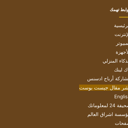
ابط تهمك
رئيسية
إنترنت
بيوتر
أجهزة
ذكاء المنزلي
ك لينك
اركة أرباح ادسنس
شر مقال جيست بوست
Engli
ة 24 لمعلوماتك
سسة اشراق العالم
فحات