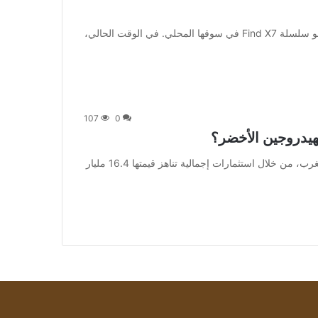
[ad_1] بعد أشهر من الشائعات والتقارير، أطلقت شركة أوبو سلسلة Find X7 في سوقها المحلي. في الوقت الحالي،
107
0
لهيدروجين الأخضر؟
من صحيفة اشراق العالم 24:[ad_1] ويرى مختصون أن المغرب، من خلال استثمارات إجمالية تناهز قيمتها 16.4 مليار