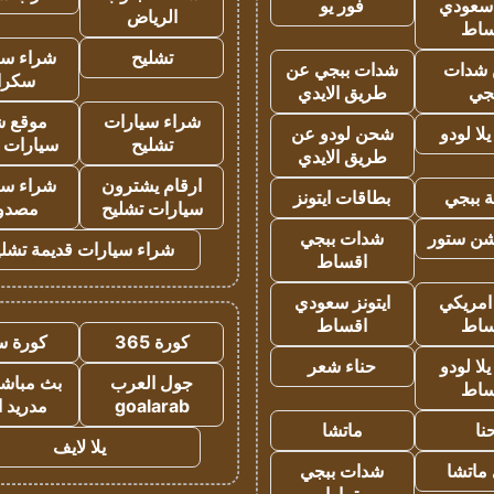
 سعودي
فور يو
الرياض
ساط
تشليح
شراء سي
شدات
شدات ببجي عن
سكرا
جي
طريق الايدي
شراء سيارات
موقع ش
ا لودو
شحن لودو عن
تشليح
سيارات 
طريق الايدي
ارقام يشترون
شراء سي
 ببجي
بطاقات ايتونز
سيارات تشليح
مصدو
شن ستور
شدات ببجي
شراء سيارات قديمة تشلي
اقساط
 امريكي
ايتونز سعودي
ساط
اقساط
كورة 365
كورة س
ا لودو
حناء شعر
جول العرب
بث مباشر
ساط
goalarab
مدريد ا
نا
ماتشا
يلا لايف
ماتشا
شدات ببجي