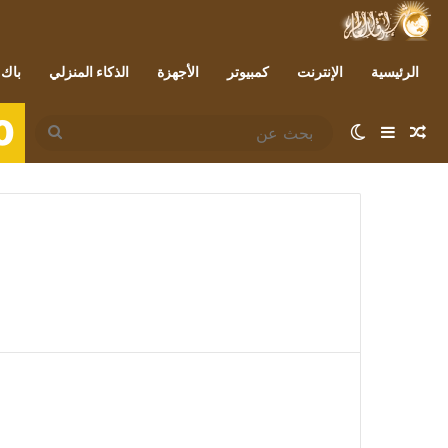
الرئيسية
الإنترنت
كمبيوتر
الأجهزة
الذكاء المنزلي
باك 
0
مقال عشوائي
إضافة عمود جانبي
الوضع المظلم
بحث
عن