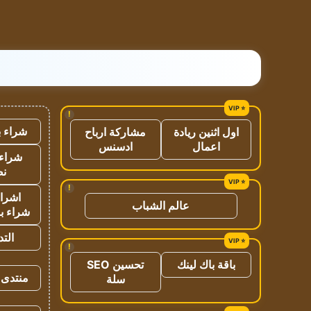
!
شراء ب
اول اثنين ريادة
مشاركة ارباح
اعمال
ادسنس
شراء 
نص
!
اشراق
عالم الشباب
شراء با
الت
!
باقة باك لينك
تحسين SEO
منتدى 
سلة