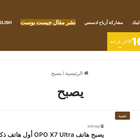
نشر مقال جيست بوست
لينك
مشاركة أرباح ادسنس
GLISH
1
الأكثر قراءة
الرئيسية
/
يصبح
يصبح
تقنية
eshrag