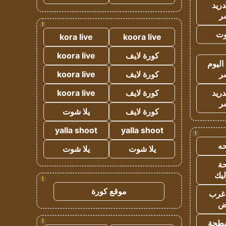
دريد
ر
!
وت
kora live
koora live
كورة لايف
koora live
اليوم
ر
كورة لايف
koora live
دريد
كورة لايف
koora live
ر
كورة لايف
يلا شوت
yalla shoot
yalla shoot
!
ه
يلا شوت
يلا شوت
ة
ليك
!
موقع كورة
غرب
اض
!
طحة