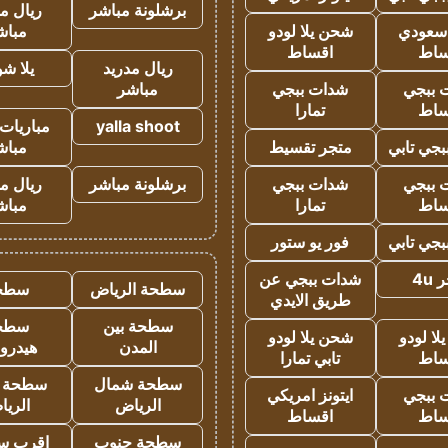
برشلونة مباشر
ريال م
 سعودي
شحن يلا لودو
مباش
ساط
اقساط
ريال مدريد
يلا ش
 ببجي
شدات ببجي
مباشر
ساط
تمارا
yalla shoot
مباريات 
جي تابي
متجر تقسيط
مباش
 ببجي
شدات ببجي
برشلونة مباشر
ريال م
ساط
تمارا
مباش
جي تابي
فور يو ستور
4u
شدات ببجي عن
سطحة الرياض
سطح
طريق الايدي
سطحة بين
سطح
ا لودو
شحن يلا لودو
المدن
هيدرو
ساط
تابي تمارا
سطحة شمال
سطحة 
 ببجي
ايتونز امريكي
الرياض
الري
ساط
اقساط
سطحة جنوب
اقرب س