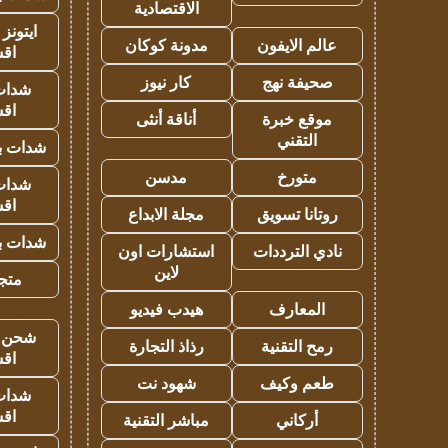
الاقتصادية
ايتونز
عالم الايفون
مدونة كوكان
اق
صحيفة نهج
كار نيوز
شدات
اق
موقع خبرة
أناقة أنثى
التقني
شدات بب
متورخ
مدسن
شدات
اق
روتانا تسويق
مجلة الابداع
شدات بب
نادي الترددات
استشارات اون
لاين
متجر 
المعارف
هيدب فيديو
شحن يل
رمح التقنية
رذاذ التجارة
اق
طعم وكيف
شهود نت
شدات
اق
أركاني
مباشر التقنية