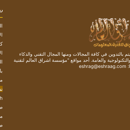
رو
ال
ال
كم
ال
 بالتدوين في كافة المجالات ومنها المجال التقني والذكاء
والتكنولوجية والعامة. أحد مواقع "مؤسسة اشراق العالم لتقنية
ال
:
eshrag@eshraag.com
با
مش
ن
sh
صحيف
مؤ
ص