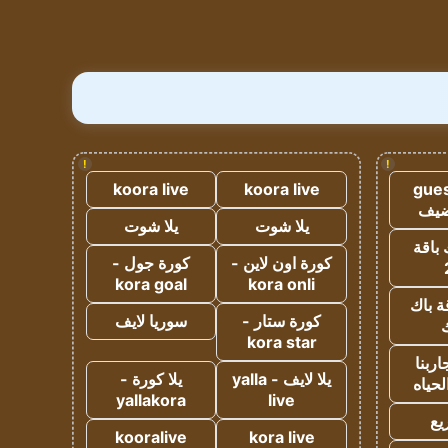
!
!
koora live
koora live
gues
ضيف
يلا شوت
يلا شوت
 باقة
كورة اون لاين -
كورة جول -
kora goal
kora onli
ة باك
كورة ستار -
سوريا لايف
ك
kora star
ربنا
يلا لايف - yalla
يلا كورة -
لحياه
yallakora
live
يع
kooralive
kora live