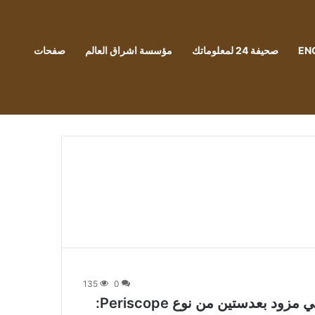
EN
صحيفة 24 لمعلوماتك
مؤسسة اشراق العالم
صفحات
135
0
يصبح هاتف OPO X7 Ultra أول هاتف ذكي مزود بعدستين من نوع Periscope: