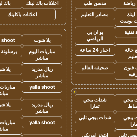
رياضة
مدسن طب
اعلانات باك لينك
باك ل
لينك
مصادر التعليم
اعلانات باكلينك
 بوست
تقنية
يو ان بي
الرياضي
يلا شوت
a shoot
 حالة
اخبار 24 ساعة
مباريات اليوم
برشلونة 
عليم
مباشر
 فنون
صحيفة العالم
ريال مدريد
يلا ش
فيه
مباشر
yalla shoot
مباريات 
!
مباش
 ببجي
شدات ببجي
ريال مدريد
يلا ش
ساط
تمارا
مباشر
 ببجي
شدات ببجي تابي
yalla shoot
مباريات 
ارا
مباش
جي تابي
ايتونز امريكي