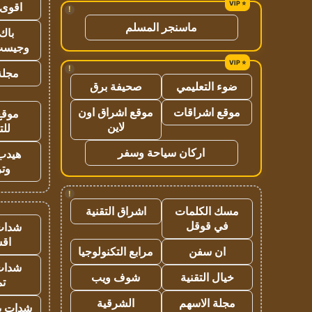
اقوى 
!
ماسنجر المسلم
باك 
وجيست
!
مجلة 
ضوء التعليمي
صحيفة برق
موقع اشراقات
موقع اشراق اون
موقع
لاين
للت
اركان سياحة وسفر
هيدب
وتر
!
مسك الكلمات
اشراق التقنية
في قوقل
شدات
اق
ان سفن
مرابع التكنولوجيا
شدات
خيال التقنية
شوف ويب
تم
مجلة الاسهم
الشرقية
شدات بب