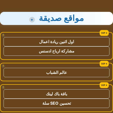
مواقع صديقة
+
!
اول اثنين ريادة اعمال
مشاركة ارباح ادسنس
!
عالم الشباب
!
باقة باك لينك
تحسين SEO سلة