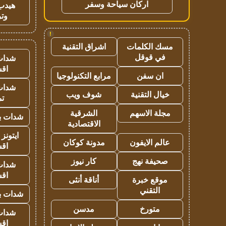
اركان سياحة وسفر
هيدب
وتر
!
مسك الكلمات
اشراق التقنية
في قوقل
شدات
اق
ان سفن
مرابع التكنولوجيا
شدات
خيال التقنية
شوف ويب
تم
مجلة الاسهم
الشرقية
شدات بب
الاقتصادية
ايتونز
عالم الايفون
مدونة كوكان
اق
صحيفة نهج
كار نيوز
شدات
اق
موقع خبرة
أناقة أنثى
التقني
شدات بب
متورخ
مدسن
شدات
اق