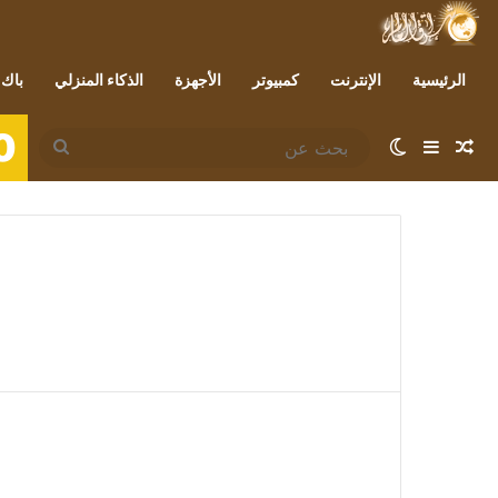
الرئيسية
الإنترنت
كمبيوتر
الأجهزة
الذكاء المنزلي
باك 
0
مقال عشوائي
إضافة عمود جانبي
الوضع المظلم
بحث
عن