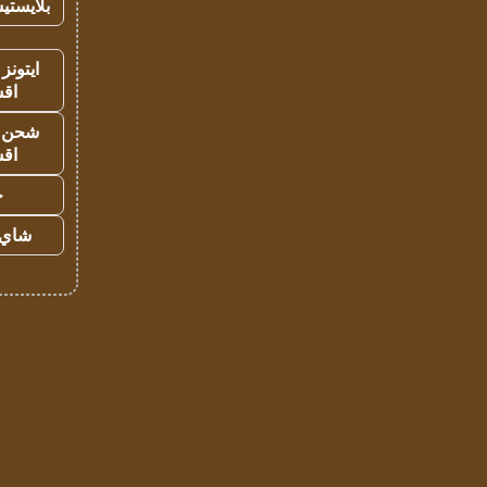
بلايستي
ايتونز
اق
شحن يل
اق
ح
شاي 