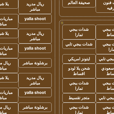
 فنون
صحيفة العالم
ريال مدريد
يلا ش
فيه
مباشر
yalla shoot
مباريات 
!
مباش
 ببجي
شدات ببجي
ريال مدريد
يلا ش
ساط
تمارا
مباشر
 ببجي
شدات ببجي تابي
yalla shoot
مباريات 
ارا
مباش
جي تابي
ايتونز امريكي
برشلونة مباشر
ريال م
 سعودي
شحن يلا لودو
مباش
ساط
اقساط
ريال مدريد
يلا ش
 ببجي
شدات ببجي
مباشر
ساط
تمارا
yalla shoot
مباريات 
جي تابي
متجر تقسيط
مباش
 ببجي
شدات ببجي
برشلونة مباشر
ريال م
ساط
تمارا
مباش