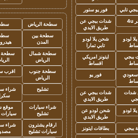
جي تابي
فور يو ستور
4u
شدات ببجي عن
سطحة الرياض
سطح
طريق الايدي
سطحة بين
سطح
ا لودو
شحن يلا لودو
المدن
هيدرو
ساط
تابي تمارا
سطحة شمال
سطحة 
 ببجي
ايتونز امريكي
الرياض
الري
ساط
اقساط
سطحة جنوب
اقرب س
 سعودي
فور يو
الرياض
ساط
تشليح
شراء سي
شدات
شدات ببجي عن
سكرا
جي
طريق الايدي
شراء سيارات
موقع ش
ا لودو
شحن لودو عن
تشليح
سيارات 
طريق الايدي
ارقام يشترون
شراء سي
 ببجي
بطاقات ايتونز
سيارات تشليح
مصدو