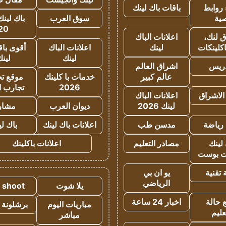
روابط
باقات باك لينك
ية
سوق العرب
باك لينك
20
 لنك،
اعلانات الباك
كلينكات
لينك
اعلانات الباك
أقوى باق
لينك
لين
دريس
اشراق العالم
عالم كبير
خدمات با كلينك
موقع تجا
2026
تجارب ا
الاشراق
اعلانات الباك
لينك 2026
ديوان العرب
مشار
رياضة
مدسن طب
اعلانات باك لينك
باك ل
لينك
مصادر التعليم
اعلانات باكلينك
 بوست
تقنية
يو ان بي
الرياضي
يلا شوت
a shoot
 حالة
اخبار 24 ساعة
مباريات اليوم
برشلونة 
عليم
مباشر