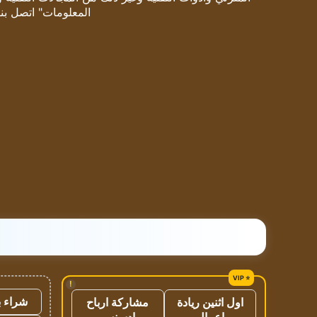
المعلومات" اتصل بنا
!
شراء ب
اول اثنين ريادة
مشاركة ارباح
اعمال
ادسنس