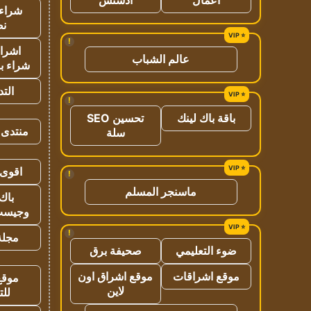
شراء 
نص
!
اشراق
عالم الشباب
شراء با
الت
!
باقة باك لينك
تحسين SEO
منتدى 
سلة
اقوى 
!
ماسنجر المسلم
باك 
وجيست
!
مجلة 
ضوء التعليمي
صحيفة برق
موقع اشراقات
موقع اشراق اون
موقع
لاين
للت