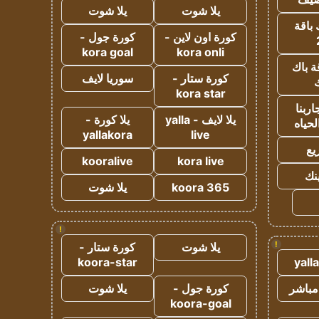
يلا شوت
يلا شوت
 باقة
كورة اون لاين -
كورة جول -
kora goal
kora onli
ة باك
كورة ستار -
سوريا لايف
ك
kora star
ربنا
يلا لايف - yalla
يلا كورة -
لحياه
yallakora
live
يع
kooralive
kora live
ينك
koora 365
يلا شوت
!
!
يلا شوت
كورة ستار -
koora-star
yall
مباشر
كورة جول -
يلا شوت
koora-goal