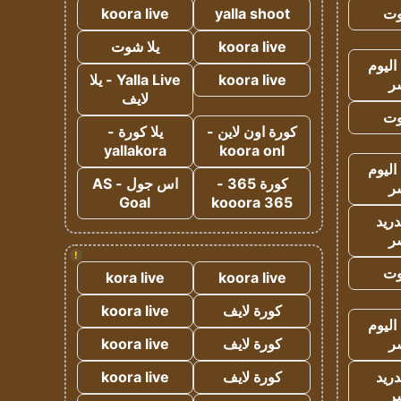
وت
yalla shoot
koora live
koora live
يلا شوت
اليوم
koora live
Yalla Live - يلا
ر
لايف
وت
كورة اون لاين -
يلا كورة -
yallakora
koora onl
اليوم
كورة 365 -
اس جول - AS
ر
Goal
kooora 365
دريد
ر
!
وت
kora live
koora live
كورة لايف
koora live
اليوم
ر
كورة لايف
koora live
دريد
كورة لايف
koora live
ر