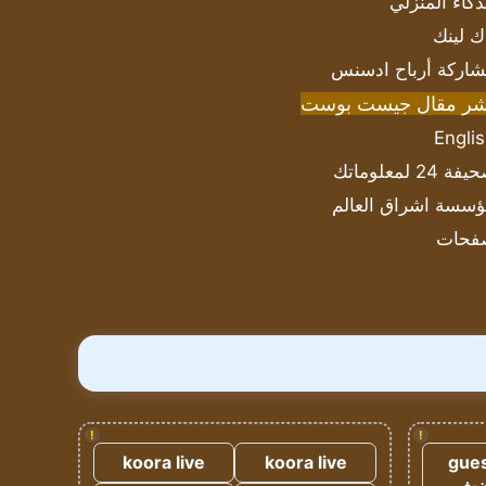
ذكاء المنزلي
ك لينك
اركة أرباح ادسنس
شر مقال جيست بوست
Engli
ة 24 لمعلوماتك
سسة اشراق العالم
فحات
!
!
koora live
koora live
gues
ضيف