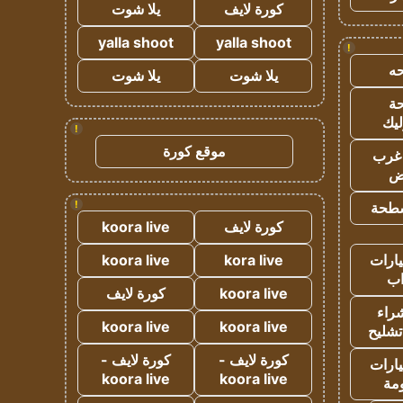
كورة لايف
يلا شوت
yalla shoot
yalla shoot
!
ه
يلا شوت
يلا شوت
ة
ليك
!
موقع كورة
غرب
اض
!
طحة
كورة لايف
koora live
ارات
kora live
koora live
ب
koora live
كورة لايف
راء
koora live
koora live
تشليح
كورة لايف -
كورة لايف -
ارات
koora live
koora live
مة