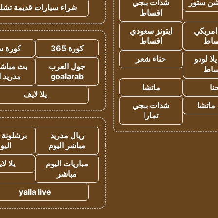
شن ستور
شدات ببجي
شراء سيارات قديمة تشلي
اقساط
 امريكي
ايتونز سعودي
ساط
اقساط
كورة 365
كورة س
ا لودو
حناء شعر
جول العرب
بث مباشر
ساط
goalarab
مدريد ا
نا
ماتشا
يلا لايف
ماتشا
شدات ببجي
تمارا
ريال مدريد
برشلونة 
مباشر اليوم
اليو
مباريات اليوم
يلا لا
مباشر
yalla live