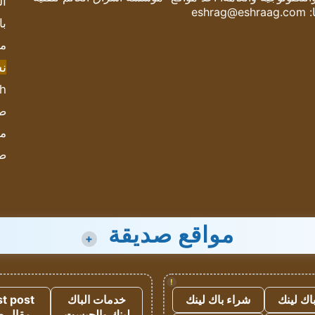
ال
:
eshrag@eshraag.com
با
مش
ن
sh
صحيف
مؤ
ص
مواقع صديقة
+
!
اك لينك
شراء باك لينك
خدمات الباك
t post
لينك والجيست
مقال 