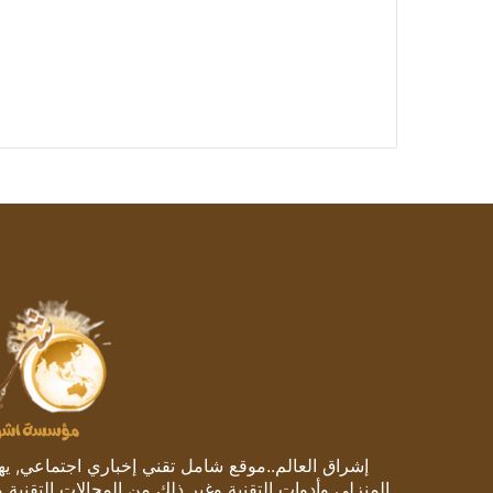
إشراق العالم..موقع شامل تقني إخباري اجتماعي, يهتم
المنزلي وأدوات التقنية وغير ذلك من المجالات التقنية 