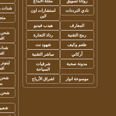
روتانا تسويق
مجلة الابداع
شدات بب
نادي الترددات
استشارات اون
لاين
متجر 
المعارف
هيدب فيديو
شحن يل
رمح التقنية
رذاذ التجارة
اق
طعم وكيف
شهود نت
شدات
اق
أركاني
مباشر التقنية
ايتونز
مدونة صحبة
شرقيات
اق
السياحة
شحن 
موسوعة انوار
اشراق الأرباح
بب
شحن يل
شعبية