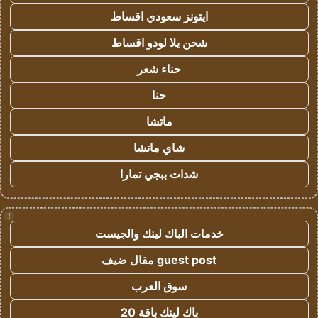
ايتونز سعودي اقساط
شحن يلا لودو اقساط
حناء شعر
حنا
ماتشا
شاي ماتشا
شدات ببجي تمارا
!
خدمات الباك لينك والجيست
guest post مقال ضيف
سوق العرب
باك لينك باقة 20