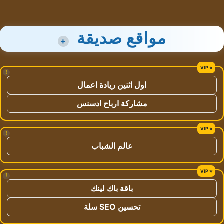
مواقع صديقة
+
!
اول اثنين ريادة اعمال
مشاركة ارباح ادسنس
!
عالم الشباب
!
باقة باك لينك
تحسين SEO سلة