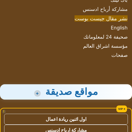
باك لينك
مشاركة أرباح ادسنس
نشر مقال جيست بوست
English
صحيفة 24 لمعلوماتك
مؤسسة اشراق العالم
صفحات
مواقع صديقة
+
!
اول اثنين ريادة اعمال
مشاركة ارباح ادسنس