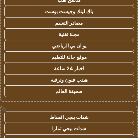
مدسن طب
باك لينك وجيست بوست
مصادر التعليم
مجلة تقنية
يو ان بي الرياضي
موقع حالة للتعليم
اخبار 24 ساعة
هيدب فنون وترفيه
صحيفة العالم
!
شدات ببجي اقساط
شدات ببجي تمارا