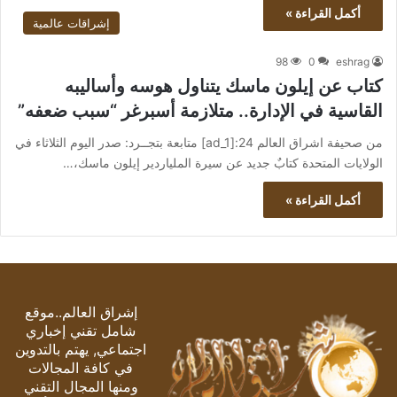
أكمل القراءة »
إشراقات عالمية
98
0
eshrag
كتاب عن إيلون ماسك يتناول هوسه وأساليبه
القاسية في الإدارة.. متلازمة أسبرغر “سبب ضعفه”
من صحيفة اشراق العالم 24:[ad_1] متابعة بتجــرد: صدر اليوم الثلاثاء في
الولايات المتحدة كتابٌ جديد عن سيرة الملياردير إيلون ماسك،…
أكمل القراءة »
إشراق العالم..موقع
شامل تقني إخباري
اجتماعي, يهتم بالتدوين
في كافة المجالات
ومنها المجال التقني