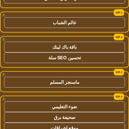
!
عالم الشباب
!
باقة باك لينك
تحسين SEO سلة
!
ماسنجر المسلم
!
ضوء التعليمي
صحيفة برق
موقع اشراقات