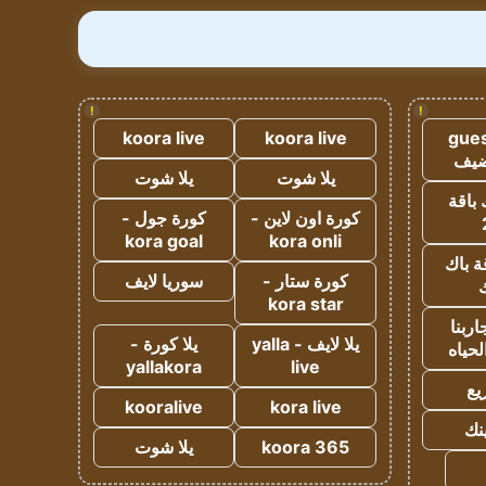
!
!
koora live
koora live
gues
ضيف
يلا شوت
يلا شوت
 باقة
كورة اون لاين -
كورة جول -
kora goal
kora onli
ة باك
كورة ستار -
سوريا لايف
ك
kora star
ربنا
يلا لايف - yalla
يلا كورة -
لحياه
yallakora
live
يع
kooralive
kora live
ينك
koora 365
يلا شوت