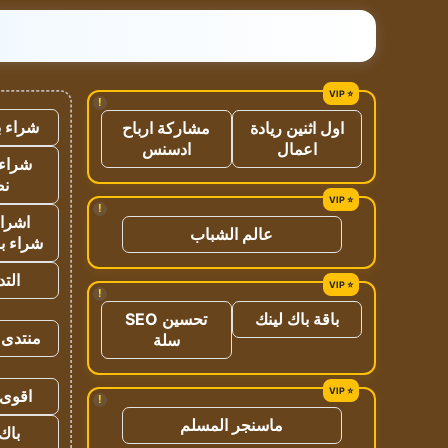
!
شراء ب
اول اثنين ريادة
مشاركة ارباح
اعمال
ادسنس
شراء 
نص
!
اشراق
عالم الشباب
شراء با
الت
!
باقة باك لينك
تحسين SEO
منتدى 
سلة
اقوى 
!
ماسنجر المسلم
باك 