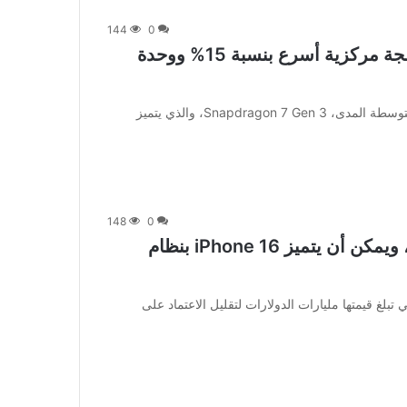
144
0
يتميز Snapdragon 7 Gen 3 بوحدة معالجة مركزية أسرع بنسبة 15% ووحدة
[ad_1] أعلنت شركة كوالكوم مؤخرًا عن أحدث معالجاتها متوسطة المدى، Snapdragon 7 Gеn 3، والذي يتميز
148
0
تتخلف شركة Apple عن المودم الداخلي، ويمكن أن يتميز iPhone 16 بنظام
بر في جهودها التي تبلغ قيمتها مليارات الدولارات لتقليل الاعتماد على