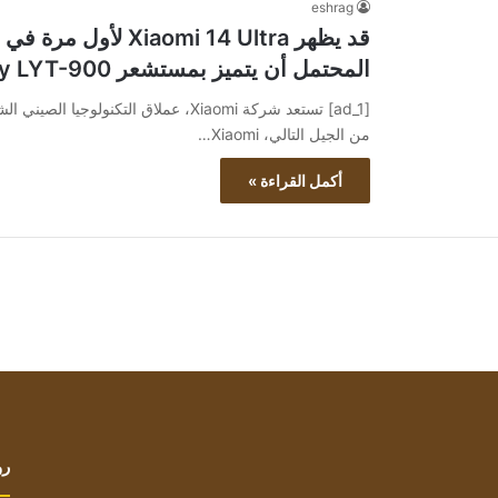
eshrag
قد يظهر aomi 14 Ultra
المحتمل أن يتميز بمستشعر Sony LYT-900
[ad_1] تستعد شركة Xiaomi، عملاق التكنو
من الجيل التالي، Xiaomi…
أكمل القراءة »
رو