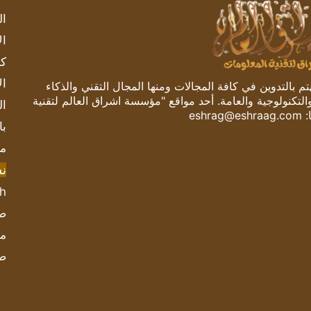
ال
ال
كم
ال
 بالتدوين في كافة المجالات ومنها المجال التقني والذكاء
والتكنولوجية والعامة. أحد مواقع "مؤسسة اشراق العالم لتقنية
ال
:
eshrag@eshraag.com
با
مش
ن
sh
صحيف
مؤ
ص