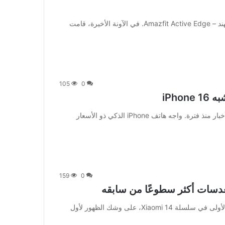
[ad_1] Amazfit على وشك إطلاق ساعة ذكية أخرى في الهند – Amazfit Active Edge. في الآونة الأخيرة، قامت
105
0
[ad_1] لقد ظهر الجيل الرابع من Apple iPhone SE في الأخبار منذ فترة. واجه هاتف iPhone الذكي ذو الأسعار
159
0
[ad_1] Xiaomi 14 Ultra، الهاتف الذكي الرائد من الدرجة الأولى في سلسلة Xiaomi 14، على وشك الظهور لأول