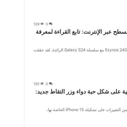
108
0
 Samsung Exynos 2500 SoC بالسطح عبر الإنترنت: تابع القراءة لمعرفة
[ad_1] أطلقت شركة Samsung مؤخرًا مجموعة شرائح Exynos 2400 مع سلسلة Galaxy S24 الرائدة. لقد حققت
150
0
لكاميرا الخلفية على شكل حبة دواء وزر التقاط جديد:
[ad_1] في عام 2023، لم تقم شركة Apple بإجراء العديد من التغييرات على تشكيلة iPhone 15 الخاصة بها،