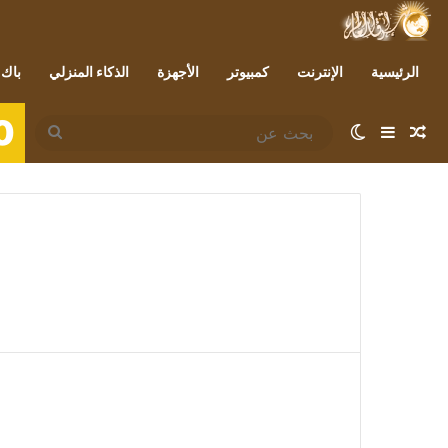
الرئيسية
الإنترنت
كمبيوتر
الأجهزة
الذكاء المنزلي
باك 
0
مقال عشوائي
إضافة عمود جانبي
الوضع المظلم
بحث
عن