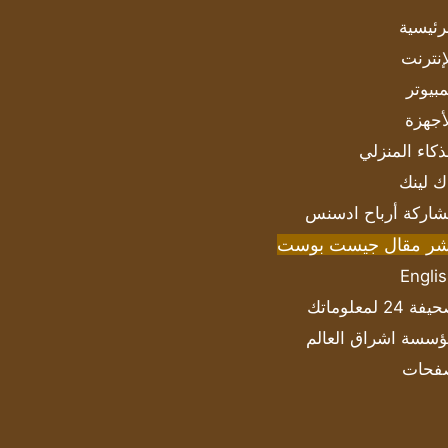
رئيسية
إنترنت
بيوتر
أجهزة
ذكاء المنزلي
ك لينك
اركة أرباح ادسنس
شر مقال جيست بوست
Engli
ة 24 لمعلوماتك
سسة اشراق العالم
فحات