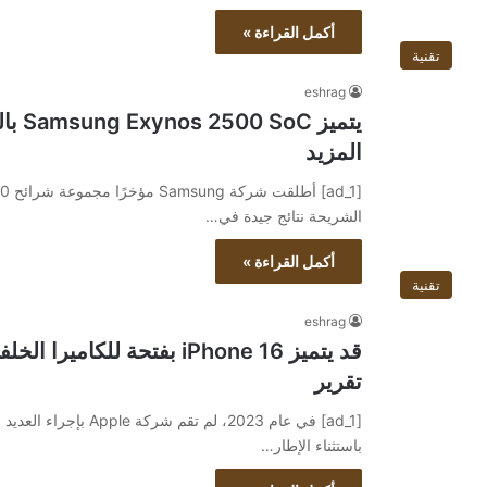
أكمل القراءة »
تقنية
eshrag
يتميز
المزيد
الشريحة نتائج جيدة في…
أكمل القراءة »
تقنية
eshrag
قد يتميز iPhone 16 بفتحة ل
تقرير
باستثناء الإطار…