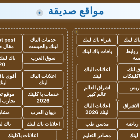
مواقع صديقة
+
!
اك لينك
شراء باك لينك
خدمات الباك
t post
لينك والجيست
مقال 
روابط
باقات باك لينك
ية
سوق العرب
باك لينك
20
 لنك،
اعلانات الباك
كلينكات
لينك
اعلانات الباك
أقوى باق
لينك
لين
دريس
اشراق العالم
عالم كبير
خدمات با كلينك
موقع تجا
2026
تجارب ا
الاشراق
اعلانات الباك
لينك 2026
ديوان العرب
مشار
رياضة
مدسن طب
اعلانات باك لينك
باك ل
لينك
مصادر التعليم
اعلانات باكلينك