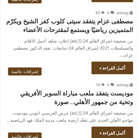
83
0
eshrag
مصطفى عزام يتفقد سيتى كلوب كفر الشيخ ويكرّم
المتميزين رياضيًا ويستمع لمقترحات الأعضاء
من صحيفة اشراق العالم 24:[ad_1] إعلان: شاهد أجمل الأفلام
والمسلسلات 2021 إشراق العالم 24-متابعات: تفقد الدكتور مصطفى
عزام،…
أكمل القراءة »
إشراقات عالمية
76
0
eshrag
موديست يتفقد ملعب مباراة السوبر الأفريقي
وتحية من جمهور الأهلي.. صورة
من صحيفة اشراق العالم 24:[ad_1] حرص الفرنسي انتوني موديست
مهاجم الأهلي الجديد على تفقّد أرضية ملعب مدينة الملك فهد الرياضية…
أكمل القراءة »
إشراقات عالمية