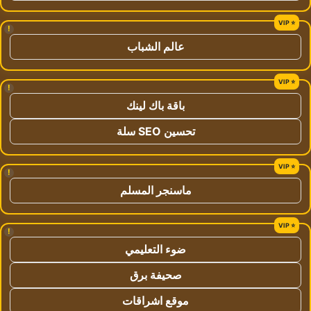
!
عالم الشباب
!
باقة باك لينك
تحسين SEO سلة
!
ماسنجر المسلم
!
ضوء التعليمي
صحيفة برق
موقع اشراقات