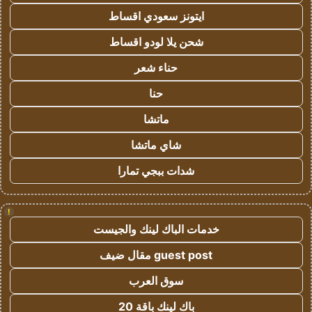
ايتونز سعودي اقساط
شحن يلا لودو اقساط
حناء شعر
حنا
ماتشا
شاي ماتشا
شدات ببجي تمارا
!
خدمات الباك لينك والجيست
guest post مقال ضيف
سوق العرب
باك لينك باقة 20