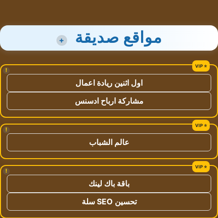
مواقع صديقة
+
!
اول اثنين ريادة اعمال
مشاركة ارباح ادسنس
!
عالم الشباب
!
باقة باك لينك
تحسين SEO سلة