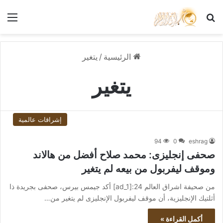
بحث عن
الق
الرئيسية
/
يتغير
يتغير
إشراقات عالمية
94
0
eshrag
صحفى إنجليزى: محمد صلاح أفضل من هالاند
وموقف ليفربول من بيعه لم يتغير
من صحيفة اشراق العالم 24:[ad_1] أكد جيمس بيرس، صحفى بجريدة ذا
أثلتيك الإنجليزية، أن موقف ليفربول الإنجليزى لم يتغير من…
أكمل القراءة »