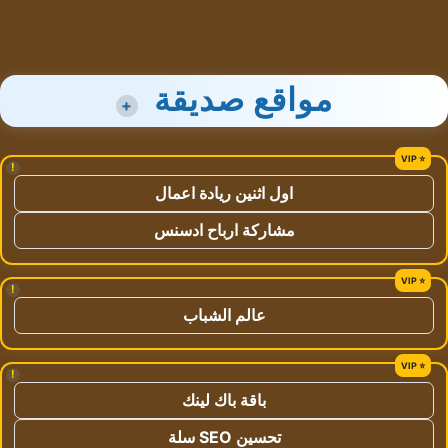
مواقع صديقة
+
!
اول اثنين ريادة اعمال
مشاركة ارباح ادسنس
!
عالم الشباب
!
باقة باك لينك
تحسين SEO سلة