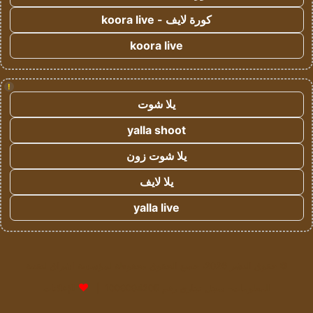
كورة لايف - koora live
koora live
!
يلا شوت
yalla shoot
يلا شوت زون
يلا لايف
yalla live
© حقوق النشر 2026، جميع الحقوق محفوظة لمؤسسة اشراق لتقنية
المعلومات- سجل تجاري رقم 1009094205 |
للإعلانات