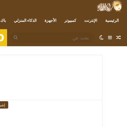
الرئيسية
الإنترنت
كمبيوتر
الأجهزة
الذكاء المنزلي
باك 
0
مقال عشوائي
إضافة عمود جانبي
الوضع المظلم
بحث
عن
إشر