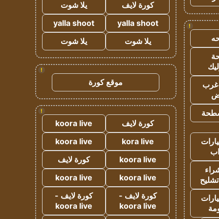
كورة لايف
يلا شوت
yalla shoot
yalla shoot
!
ه
يلا شوت
يلا شوت
ة
ليك
!
موقع كورة
غرب
اض
!
طحة
كورة لايف
koora live
ارات
kora live
koora live
ب
koora live
كورة لايف
راء
koora live
koora live
تشليح
كورة لايف -
كورة لايف -
ارات
koora live
koora live
مة