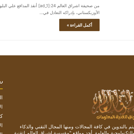
من صحيفة اشراق العالم 24:[ad_1] أ
الأوزبكستاني، بإدراكه التعادل في…
أكمل القراءة »
رو
ال
ال
كم
ال
 بالتدوين في كافة المجالات ومنها المجال التقني والذكاء
والتكنولوجية والعامة. أحد مواقع "مؤسسة اشراق العالم لتقنية