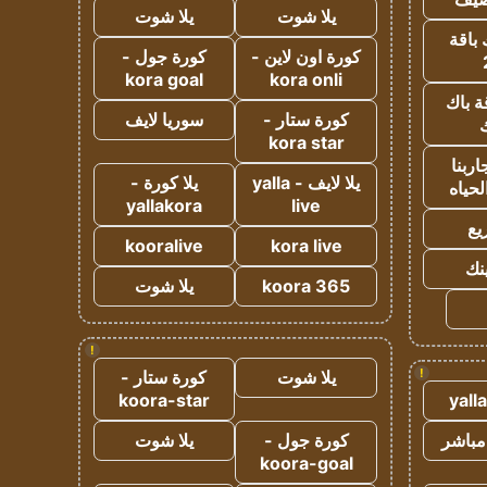
يلا شوت
يلا شوت
 باقة
كورة اون لاين -
كورة جول -
kora goal
kora onli
ة باك
كورة ستار -
سوريا لايف
ك
kora star
ربنا
يلا لايف - yalla
يلا كورة -
لحياه
yallakora
live
يع
kooralive
kora live
ينك
koora 365
يلا شوت
!
!
يلا شوت
كورة ستار -
koora-star
yall
مباشر
كورة جول -
يلا شوت
koora-goal