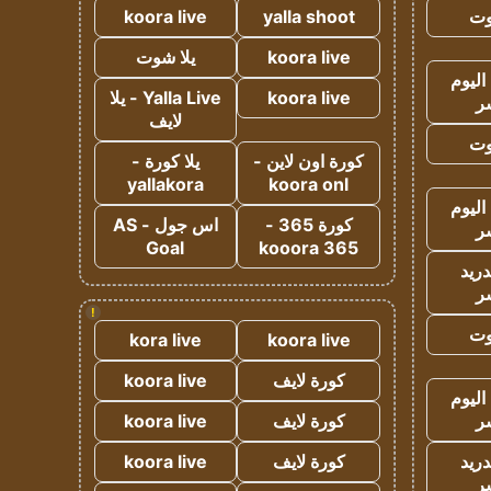
وت
yalla shoot
koora live
koora live
يلا شوت
اليوم
koora live
Yalla Live - يلا
ر
لايف
وت
كورة اون لاين -
يلا كورة -
yallakora
koora onl
اليوم
كورة 365 -
اس جول - AS
ر
Goal
kooora 365
دريد
ر
!
وت
kora live
koora live
كورة لايف
koora live
اليوم
ر
كورة لايف
koora live
دريد
كورة لايف
koora live
ر