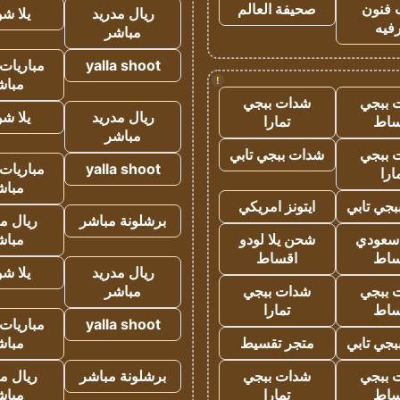
 فنون
صحيفة العالم
ريال مدريد
يلا ش
فيه
مباشر
yalla shoot
مباريات 
!
مباش
 ببجي
شدات ببجي
ريال مدريد
يلا ش
ساط
تمارا
مباشر
 ببجي
شدات ببجي تابي
yalla shoot
مباريات 
ارا
مباش
جي تابي
ايتونز امريكي
برشلونة مباشر
ريال م
 سعودي
شحن يلا لودو
مباش
ساط
اقساط
ريال مدريد
يلا ش
 ببجي
شدات ببجي
مباشر
ساط
تمارا
yalla shoot
مباريات 
جي تابي
متجر تقسيط
مباش
 ببجي
شدات ببجي
برشلونة مباشر
ريال م
ساط
تمارا
مباش