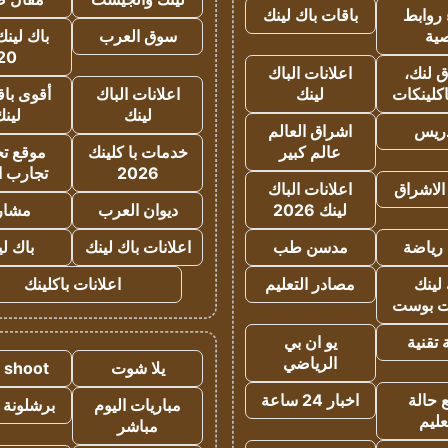
روابط
باقات باك لينك
ية
سوق العرب
باك لينك
20
 لنك،
اعلانات الباك
كلينكات
لينك
اعلانات الباك
أقوى باق
لينك
لين
دريس
اشراق العالم
عالم كبير
خدمات با كلينك
موقع تجا
2026
تجارب ا
الاشراق
اعلانات الباك
لينك 2026
ديوان العرب
مشار
رياضة
مدسن طب
اعلانات باك لينك
باك ل
لينك
مصادر التعليم
اعلانات باكلينك
 بوست
تقنية
يو ان بي
الرياضي
يلا شوت
a shoot
 حالة
اخبار 24 ساعة
مباريات اليوم
برشلونة 
عليم
مباشر