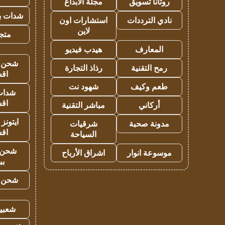
روتانا تسويق
مجلة الابداع
شدات بب
نادي الترددات
استشارات اون
لاين
متجر 
المعارف
هيدب فيديو
شحن يل
رمح التقنية
رذاذ التجارة
اق
طعم وكيف
شهود نت
شدات
اق
أركاني
مباشر التقنية
ايتونز
مدونة صحبة
شرقيات
اق
السياحة
شحن 
موسوعة انوار
اشراق الأرباح
بب
شحن يل
شعبية