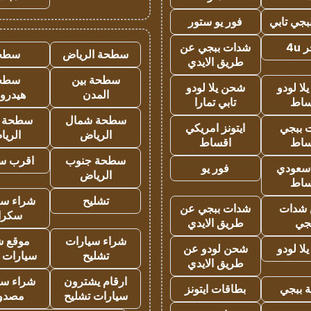
جي تابي
فور يو ستور
4u
شدات ببجي عن
سطحة الرياض
سطح
طريق الايدي
سطحة بين
سطح
ا لودو
شحن يلا لودو
المدن
هيدرو
ساط
تابي تمارا
سطحة شمال
سطحة 
 ببجي
ايتونز امريكي
الرياض
الري
ساط
اقساط
سطحة جنوب
اقرب س
 سعودي
فور يو
الرياض
ساط
تشليح
شراء سي
شدات
شدات ببجي عن
سكرا
جي
طريق الايدي
شراء سيارات
موقع ش
ا لودو
شحن لودو عن
تشليح
سيارات 
طريق الايدي
ارقام يشترون
شراء سي
 ببجي
بطاقات ايتونز
سيارات تشليح
مصدو