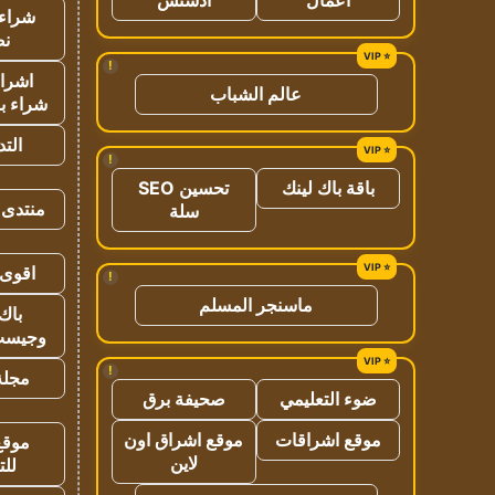
شراء 
نص
!
اشراق
عالم الشباب
شراء با
الت
!
باقة باك لينك
تحسين SEO
منتدى 
سلة
اقوى 
!
ماسنجر المسلم
باك 
وجيست
!
مجلة 
ضوء التعليمي
صحيفة برق
موقع اشراقات
موقع اشراق اون
موقع
لاين
للت