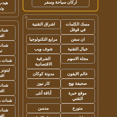
اركان سياحة وسفر
هيدب
وتر
!
مسك الكلمات
اشراق التقنية
في قوقل
شدات
اق
ان سفن
مرابع التكنولوجيا
شدات
خيال التقنية
شوف ويب
تم
مجلة الاسهم
الشرقية
شدات بب
الاقتصادية
ايتونز
عالم الايفون
مدونة كوكان
اق
صحيفة نهج
كار نيوز
شدات
اق
موقع خبرة
أناقة أنثى
التقني
شدات بب
متورخ
مدسن
شدات
اق