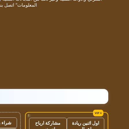
المعلومات" اتصل بنا
!
شراء ب
اول اثنين ريادة
مشاركة ارباح
اعمال
ادسنس