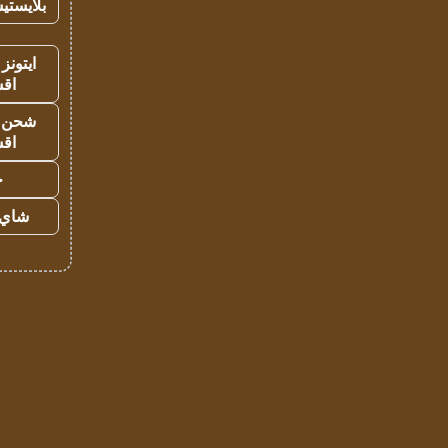
بلايستي
ايتونز
اق
شحن يل
اق
ح
شاي 