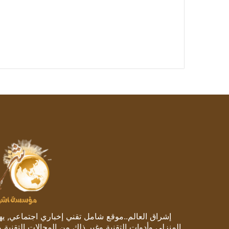
إشراق العالم..موقع شامل تقني إخباري اجتماعي, يهتم
المنزلي وأدوات التقنية وغير ذلك من المجالات التقنية 