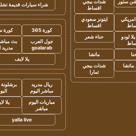
شن ستور
شدات ببجي
شراء سيارات قديمة تشلي
اقساط
 امريكي
ايتونز سعودي
ساط
اقساط
كورة 365
كورة س
ا لودو
حناء شعر
جول العرب
بث مباشر
ساط
goalarab
مدريد ا
نا
ماتشا
يلا لايف
ماتشا
شدات ببجي
تمارا
ريال مدريد
برشلونة 
مباشر اليوم
اليو
مباريات اليوم
يلا لا
مباشر
yalla live