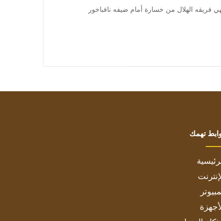
نقذ المدافع علي البليهي فريقه الهلال من خسارة أمام ضيفه نافباخور
ابط تهمك
رئيسية
إنترنت
بيوتر
أجهزة