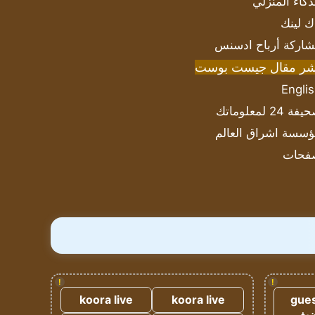
ذكاء المنزلي
ك لينك
اركة أرباح ادسنس
شر مقال جيست بوست
Engli
ة 24 لمعلوماتك
سسة اشراق العالم
فحات
!
!
koora live
koora live
gues
ضيف