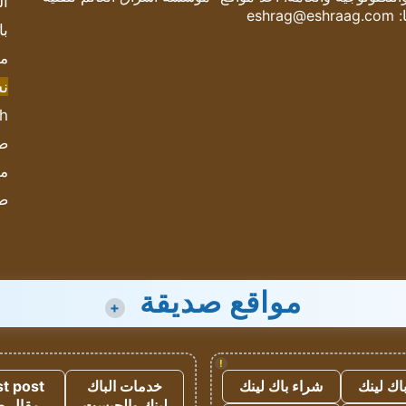
ال
:
eshrag@eshraag.com
با
مش
ن
sh
صحيف
مؤ
ص
مواقع صديقة
+
!
اك لينك
شراء باك لينك
خدمات الباك
t post
لينك والجيست
مقال 