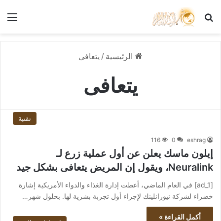
بحث عن
الق
الرئيسية
/
يتعافى
يتعافى
تقنية
116
0
eshrag
إيلون ماسك يعلن عن أول عملية زرع لـ
Neuralink، ويقول إن المريض يتعافى بشكل جيد
[ad_1] في العام الماضي، أعطت إدارة الغذاء والدواء الأمريكية إشارة
خضراء لشركة نيورانلينك لإجراء أول تجربة بشرية لها. بحلول شهر…
أكمل القراءة »