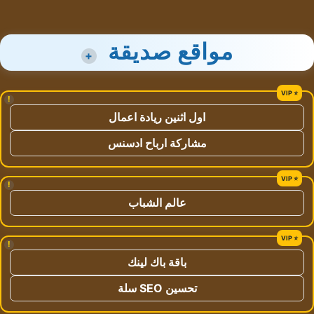
مواقع صديقة
+
!
اول اثنين ريادة اعمال
مشاركة ارباح ادسنس
!
عالم الشباب
!
باقة باك لينك
تحسين SEO سلة