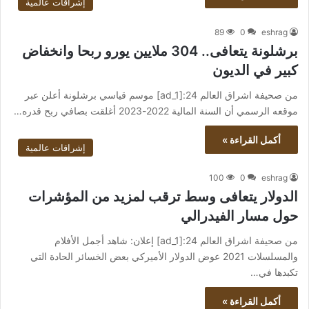
إشراقات عالمية
89
0
eshrag
برشلونة يتعافى.. 304 ملايين يورو ربحا وانخفاض
كبير في الديون
من صحيفة اشراق العالم 24:[ad_1] موسم قياسي برشلونة أعلن عبر
موقعه الرسمي أن السنة المالية 2022-2023 أغلقت بصافي ربح قدره…
أكمل القراءة »
إشراقات عالمية
100
0
eshrag
الدولار يتعافى وسط ترقب لمزيد من المؤشرات
حول مسار الفيدرالي
من صحيفة اشراق العالم 24:[ad_1] إعلان: شاهد أجمل الأفلام
والمسلسلات 2021 عوض الدولار الأميركي بعض الخسائر الحادة التي
تكبدها في…
أكمل القراءة »