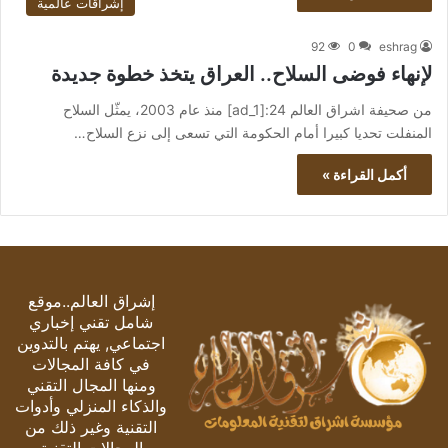
إشراقات عالمية
92
0
eshrag
لإنهاء فوضى السلاح.. العراق يتخذ خطوة جديدة
من صحيفة اشراق العالم 24:[ad_1] منذ عام 2003، يمثّل السلاح
المنفلت تحديا كبيرا أمام الحكومة التي تسعى إلى نزع السلاح…
أكمل القراءة »
إشراق العالم..موقع
شامل تقني إخباري
اجتماعي, يهتم بالتدوين
في كافة المجالات
ومنها المجال التقني
والذكاء المنزلي وأدوات
التقنية وغير ذلك من