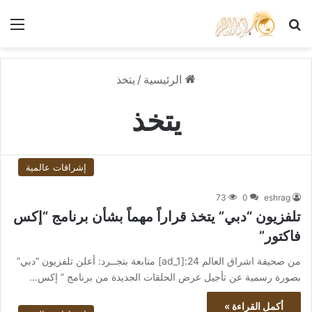
بحث عن
الق
الرئيسية
/
يتخذ
يتخذ
إشراقات عالمية
73
0
eshrag
تلفزيون “دبي” يتخذ قراراً مهماً بشأن برنامج “إكس
فاكتور”
من صحيفة اشراق العالم 24:[ad_1] متابعة بتجــرد: أعلن تلفزيون “دبي”
بصورة رسمية عن تأجيل عرض الحلقات الجديدة من برنامج ” إكس…
أكمل القراءة »