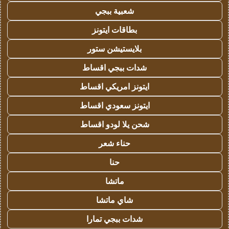
شعبية ببجي
بطاقات ايتونز
بلايستيشن ستور
شدات ببجي اقساط
ايتونز امريكي اقساط
ايتونز سعودي اقساط
شحن يلا لودو اقساط
حناء شعر
حنا
ماتشا
شاي ماتشا
شدات ببجي تمارا