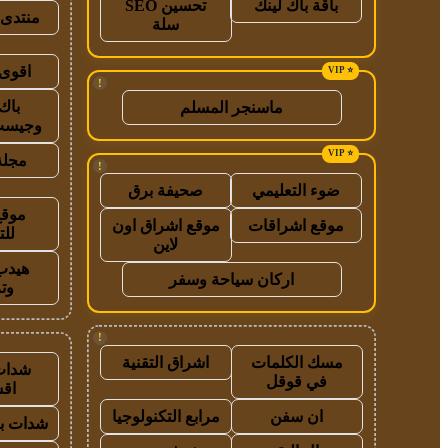
باقة باك لينك
تحسين SEO
منتدى 
سلة
اقوى 
!
باك
ماسنجر المسلم
وجيست
مجلة
!
ضوء التعليمي
صحيفة برق
موقع
موقع اشراقات
موقع اشراق اون
للت
لاين
هيدب
اركان سياحة وسفر
وت
!
مسك الكلمات
اشراق التقنية
شدات
في قوقل
اق
ان سفن
مرابع التكنولوجيا
شدات بب