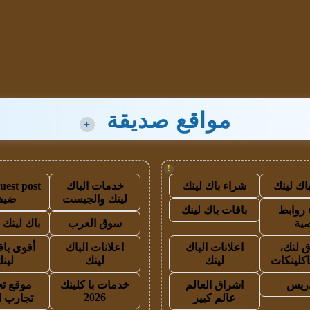
مواقع صديقة
+
!
اك لينك
شراء باك لينك
خدمات الباك
لينك والجيست
ضيف
روابط
باقات باك لينك
ية
سوق العرب
باك لينك با
 لنك،
اعلانات الباك
اعلانات الباك
أقوى باق
اكلينكات
لينك
لينك
لين
دريس
اشراق العالم
خدمات با كلينك
موقع تج
2026
عالم كبير
تجارب ا