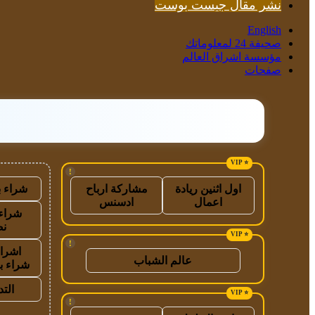
نشر مقال جيست بوست
English
صحيفة 24 لمعلوماتك
مؤسسة اشراق العالم
صفحات
!
شراء ب
اول اثنين ريادة
مشاركة ارباح
اعمال
ادسنس
شراء 
نص
!
اشراق
عالم الشباب
شراء ب
الت
!