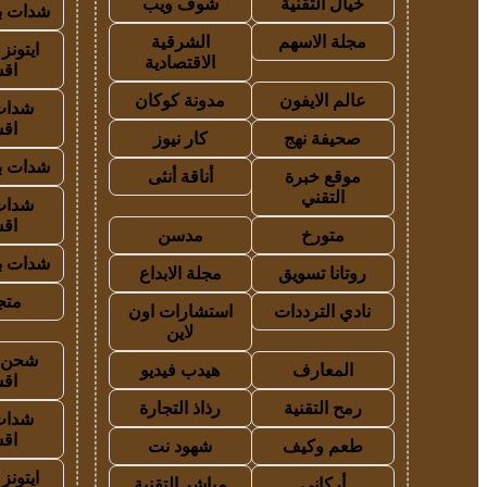
خيال التقنية
شوف ويب
شدات بب
مجلة الاسهم
الشرقية
ايتون
الاقتصادية
اق
عالم الايفون
مدونة كوكان
شدات
اق
صحيفة نهج
كار نيوز
شدات بب
موقع خبرة
أناقة أنثى
التقني
شدات
اق
متورخ
مدسن
شدات بب
روتانا تسويق
مجلة الابداع
متجر
نادي الترددات
استشارات اون
لاين
شحن ي
المعارف
هيدب فيديو
اق
رمح التقنية
رذاذ التجارة
شدات
اق
طعم وكيف
شهود نت
ايتون
أركاني
مباشر التقنية