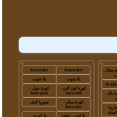
!
!
koora live
koora live
guest post مقال
يلا شوت
يلا شوت
قة 20
كورة اون لاين -
كورة جول -
kora goal
kora onli
ة باك
ك
كورة ستار -
سوريا لايف
kora star
اربنا
لحياه
يلا لايف - yalla
يلا كورة -