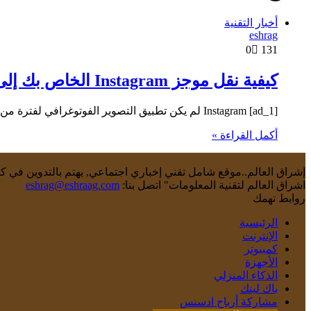
أخبار التقنية
eshrag
0
131
كيفية نقل موجز Instagram الخاص بك إلى Pixelfed ، تطبيق الصور الذي لا يتتبع كل حركة تقوم بها
[ad_1] Instagram لم يكن تطبيق التصوير الفوتوغرافي لفترة من الوقت. بالتأكيد ، يمكنك تحميل الصور إلى التطبيق ؛ قد يراه…
أكمل القراءة »
إشراق العالم..موقع شامل تقني إخباري اجتماعي, يهتم بالتدوين في كاف
اشراق العالم لتقنية المعلومات" اتصل بنا:
eshrag@eshraag.com
روابط تهمك
الرئيسية
الإنترنت
كمبيوتر
الأجهزة
الذكاء المنزلي
باك لينك
مشاركة أرباح ادسنس