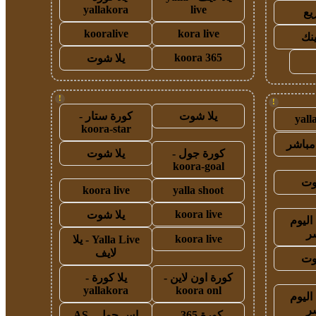
yallakora
live
يع
kooralive
kora live
ينك
koora 365
يلا شوت
!
!
يلا شوت
كورة ستار -
yall
koora-star
مباشر
كورة جول -
يلا شوت
koora-goal
وت
koora live
yalla shoot
koora live
يلا شوت
اليوم
ر
koora live
Yalla Live - يلا
لايف
وت
كورة اون لاين -
يلا كورة -
yallakora
koora onl
اليوم
ر
كورة 365 -
اس جول - AS