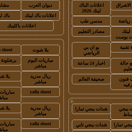
الاشراق
اعلانات الباك
ديوان العرب
مشار
لينك 2026
اعلانات باك لينك
باك ل
رياضة
مدسن طب
اعلانات باكلينك
 لينك
مصادر التعليم
 بوست
 تقنية
يو ان بي
a shoot
يلا شوت
الرياضي
مباريات اليوم
برشلونة 
 حالة
اخبار 24 ساعة
مباشر
عليم
ريال مدريد
يلا ش
 فنون
صحيفة العالم
مباشر
رفيه
yalla shoot
مباريات 
مباش
!
ريال مدريد
يلا ش
 ببجي
شدات ببجي تمارا
مباشر
ساط
yalla shoot
مباريات 
جي تمارا
شدات ببجي تابي
مباش