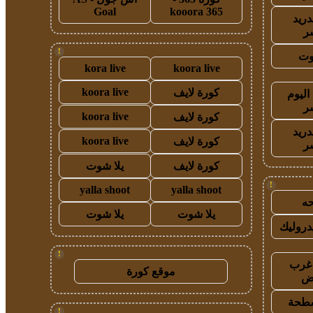
Goal
kooora 365
دريد
ر
!
وت
kora live
koora live
koora live
كورة لايف
اليوم
ر
koora live
كورة لايف
دريد
koora live
كورة لايف
ر
كورة لايف
يلا شوت
!
yalla shoot
yalla shoot
ه
يلا شوت
يلا شوت
روليك
!
غرب
موقع كورة
اض
طحة
!