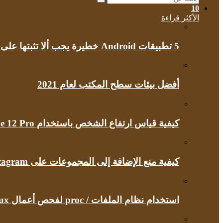
بحث
10
عن
الأكثر قراءة
5 تطبيقات Android خطيرة يجب ألا تثبتها على هاتفك مطلقًا
أفضل بيئات سطح المكتب لعام 2021
كيفية قياس ارتفاع الشخص باستخدام iPhone 12 Pro
كيفية منع الإضافة إلى المجموعات على Instagram
استخدام نظام الملفات / proc لفحص أعمال Linux الداخلية الخاصة بك