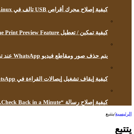
كيفية إصلاح محرك أقراص USB تالف في Linux
كيفية تمكين / تعطيل Google Chrome Print Preview Feature
يتم حذف صور ومقاطع فيديو WhatsApp عند تبديل أجهزة iPhone
كيفية إيقاف تشغيل إيصالات القراءة في WhatsApp
كيفية إصلاح رسالة “Briefly Unavailable for Scheduled Maintenance.Check Back in a Minute” في ووردبريس
الرئيسية
/
يتتبع
يتتبع