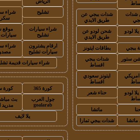
الرياض
ساط
تشليح
شراء سي
شدات
شدات ببجي عن
سكرا
جي
طريق الايدي
شراء سيارات
موقع ش
لا لودو
شحن لودو عن
تشليح
سيارات 
طريق الايدي
ارقام يشترون
شراء سي
 ببجي
بطاقات ايتونز
سيارات تشليح
مصدو
شن ستور
شدات ببجي
شراء سيارات قديمة تشلي
اقساط
 امريكي
ايتونز سعودي
ساط
اقساط
كورة 365
كورة س
لا لودو
حناء شعر
ساط
جول العرب
بث مباشر
goalarab
مدريد ا
نا
ماتشا
يلا لايف
ماتشا
شدات ببجي تمارا