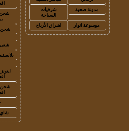
اق
مدونة صحبة
شرقيات
شحن 
السياحة
بب
موسوعة انوار
اشراق الأرباح
شحن ي
شعبية
بلايستي
ايتونز
اق
شحن ي
اق
ح
شاي 