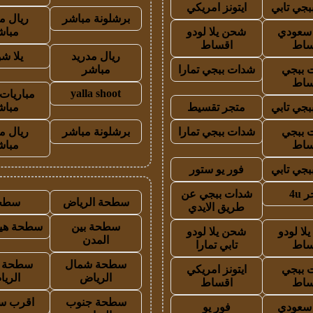
جي تابي
ايتونز امريكي
برشلونة مباشر
ريال م
ز سعودي
شحن يلا لودو
مباش
ساط
اقساط
ريال مدريد
يلا ش
 ببجي
شدات ببجي تمارا
مباشر
ساط
yalla shoot
مباريات 
جي تابي
متجر تقسيط
مباش
 ببجي
شدات ببجي تمارا
برشلونة مباشر
ريال م
ساط
مباش
جي تابي
فور يو ستور
 4u
شدات ببجي عن
سطحة الرياض
سطح
طريق الايدي
سطحة بين
سطحة هيد
لا لودو
شحن يلا لودو
المدن
ساط
تابي تمارا
سطحة شمال
سطحة 
 ببجي
ايتونز امريكي
الرياض
الري
ساط
اقساط
سطحة جنوب
اقرب س
ز سعودي
فور يو