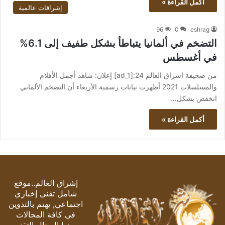
أكمل القراءة »
إشراقات عالمية
96
0
eshrag
التضخم في ألمانيا يتباطأ بشكل طفيف إلى 6.1%
في أغسطس
من صحيفة اشراق العالم 24:[ad_1] إعلان: شاهد أجمل الأفلام
والمسلسلات 2021 أظهرت بيانات رسمية الأربعاء أن التضخم الألماني
انخفض بشكل…
أكمل القراءة »
إشراق العالم..موقع
شامل تقني إخباري
اجتماعي, يهتم بالتدوين
في كافة المجالات