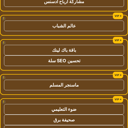
مشاركة ارباح ادسنس
!
عالم الشباب
!
باقة باك لينك
تحسين SEO سلة
!
ماسنجر المسلم
!
ضوء التعليمي
صحيفة برق