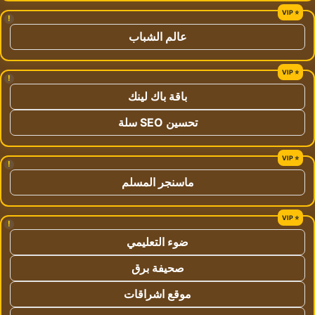
!
عالم الشباب
!
باقة باك لينك
تحسين SEO سلة
!
ماسنجر المسلم
!
ضوء التعليمي
صحيفة برق
موقع اشراقات