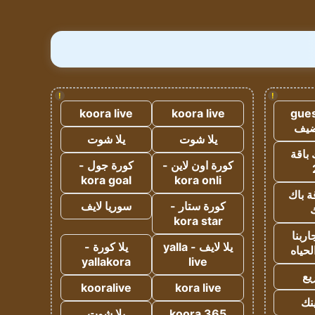
!
!
koora live
koora live
gues
ضيف
يلا شوت
يلا شوت
 باقة
كورة اون لاين -
كورة جول -
kora goal
kora onli
ة باك
كورة ستار -
سوريا لايف
ك
kora star
ربنا
يلا لايف - yalla
يلا كورة -
لحياه
yallakora
live
يع
kooralive
kora live
ينك
koora 365
يلا شوت