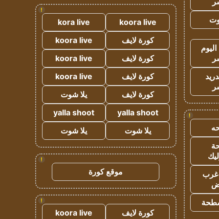
ر
!
وت
kora live
koora live
كورة لايف
koora live
اليوم
ر
كورة لايف
koora live
دريد
كورة لايف
koora live
ر
كورة لايف
يلا شوت
yalla shoot
yalla shoot
!
ه
يلا شوت
يلا شوت
ة
ليك
!
موقع كورة
غرب
اض
!
طحة
كورة لايف
koora live