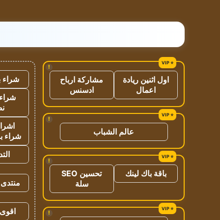
!
شراء ب
اول اثنين ريادة
مشاركة ارباح
اعمال
ادسنس
شراء 
نص
!
اشراق
عالم الشباب
شراء با
الت
!
باقة باك لينك
تحسين SEO
منتدى 
سلة
اقوى 
!