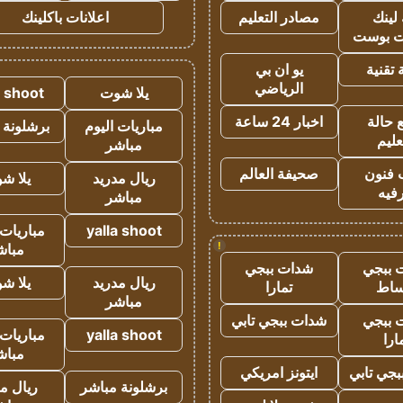
لينك
مصادر التعليم
اعلانات باكلينك
 بوست
تقنية
يو ان بي
الرياضي
يلا شوت
a shoot
 حالة
اخبار 24 ساعة
مباريات اليوم
برشلونة 
عليم
مباشر
 فنون
صحيفة العالم
ريال مدريد
يلا ش
فيه
مباشر
yalla shoot
مباريات 
!
مباش
 ببجي
شدات ببجي
ريال مدريد
يلا ش
ساط
تمارا
مباشر
 ببجي
شدات ببجي تابي
yalla shoot
مباريات 
ارا
مباش
جي تابي
ايتونز امريكي
برشلونة مباشر
ريال م