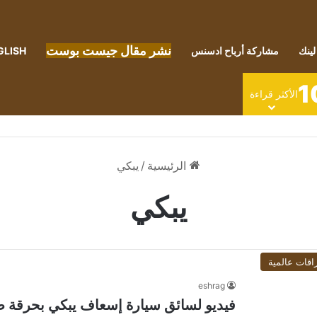
نشر مقال جيست بوست
لينك
مشاركة أرباح ادسنس
GLISH
1
الأكثر قراءة
الرئيسية
/
يبكي
يبكي
اقات عالمية
eshrag
فيديو لسائق سيارة إسعاف يبكي بحرقة ض