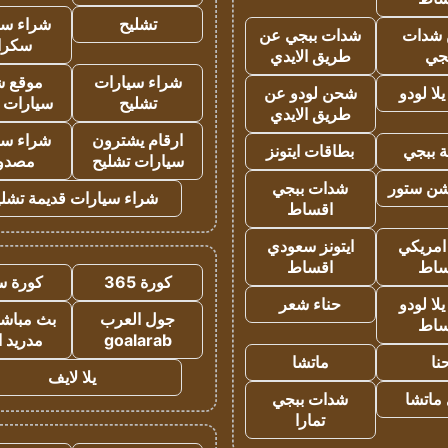
تشليح
شراء سي
شدات
شدات ببجي عن
سكرا
جي
طريق الايدي
شراء سيارات
موقع ش
ا لودو
شحن لودو عن
تشليح
سيارات 
طريق الايدي
ارقام يشترون
شراء سي
 ببجي
بطاقات ايتونز
سيارات تشليح
مصدو
شن ستور
شدات ببجي
شراء سيارات قديمة تشلي
اقساط
 امريكي
ايتونز سعودي
ساط
اقساط
كورة 365
كورة س
ا لودو
حناء شعر
جول العرب
بث مباشر
ساط
goalarab
مدريد ا
نا
ماتشا
يلا لايف
ماتشا
شدات ببجي
تمارا