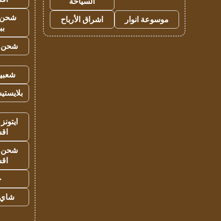
السياحة
شحن 
موسوعة انوار
اشراق الأرباح
بب
شحن يل
شعبية
بلايستي
ايتونز
اق
شحن يل
اق
ح
شاي 