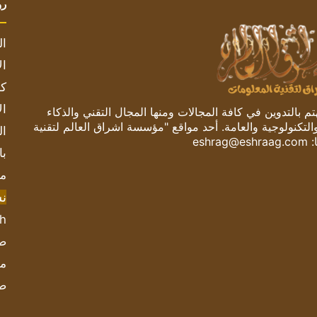
رو
ال
ال
كم
ال
 بالتدوين في كافة المجالات ومنها المجال التقني والذكاء
والتكنولوجية والعامة. أحد مواقع "مؤسسة اشراق العالم لتقنية
ال
:
eshrag@eshraag.com
با
مش
ن
sh
صحيف
مؤ
ص