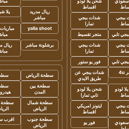
 سعودي
شحن يلا لودو
مباش
ساط
اقساط
ريال مدريد
يلا ش
 ببجي
شدات ببجي
مباشر
ساط
تمارا
yalla shoot
مباريات 
جي تابي
متجر تقسيط
مباش
 ببجي
شدات ببجي
برشلونة مباشر
ريال م
ساط
تمارا
مباش
جي تابي
فور يو ستور
4u
شدات ببجي عن
سطحة الرياض
سطح
طريق الايدي
سطحة بين
سطح
ا لودو
شحن يلا لودو
المدن
هيدرو
ساط
تابي تمارا
سطحة شمال
سطحة 
 ببجي
ايتونز امريكي
الرياض
الري
ساط
اقساط
سطحة جنوب
اقرب س
 سعودي
فور يو
الرياض
ساط