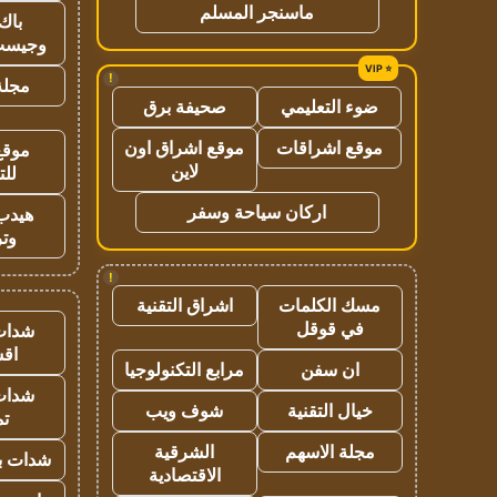
ماسنجر المسلم
باك 
وجيست
!
مجلة 
ضوء التعليمي
صحيفة برق
موقع اشراقات
موقع اشراق اون
موقع
لاين
للت
اركان سياحة وسفر
هيدب
وتر
!
مسك الكلمات
اشراق التقنية
في قوقل
شدات
اق
ان سفن
مرابع التكنولوجيا
شدات
خيال التقنية
شوف ويب
تم
مجلة الاسهم
الشرقية
شدات بب
الاقتصادية