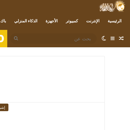
الرئيسية
الإنترنت
كمبيوتر
الأجهزة
الذكاء المنزلي
باك 
0
مقال عشوائي
إضافة عمود جانبي
الوضع المظلم
بحث
عن
إشر