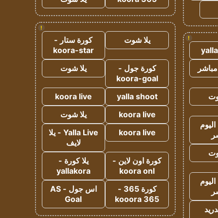
!
!
يلا شوت
كورة ستار -
koora-star
yall
مباشر
كورة جول -
يلا شوت
koora-goal
وت
yalla shoot
koora live
koora live
يلا شوت
اليوم
koora live
Yalla Live - يلا
ر
لايف
وت
كورة اون لاين -
يلا كورة -
yallakora
koora onl
اليوم
كورة 365 -
اس جول - AS
ر
Goal
kooora 365
دريد