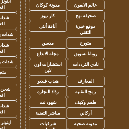
ايتونز
عالم الايفون
مدونة كوكان
اق
صحيفة نهج
كار نيوز
شدات
اق
موقع خبرة
أناقة أنثى
التقني
شدات بب
متورخ
مدسن
شدات
اق
روتانا تسويق
مجلة الابداع
شدات بب
نادي الترددات
استشارات اون
لاين
متجر 
المعارف
هيدب فيديو
شحن يل
رمح التقنية
رذاذ التجارة
اق
طعم وكيف
شهود نت
شدات
اق
أركاني
مباشر التقنية
ايتونز
مدونة صحبة
شرقيات
اق