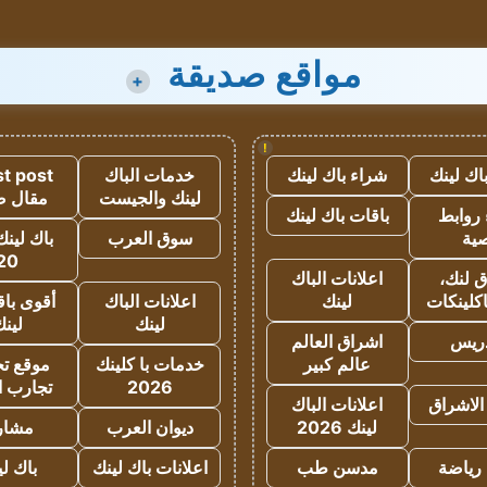
مواقع صديقة
+
!
اك لينك
شراء باك لينك
خدمات الباك
t post
لينك والجيست
مقال 
روابط
باقات باك لينك
ية
سوق العرب
باك لينك
20
 لنك،
اعلانات الباك
كلينكات
لينك
اعلانات الباك
أقوى باق
لينك
لين
دريس
اشراق العالم
عالم كبير
خدمات با كلينك
موقع تجا
2026
تجارب ا
الاشراق
اعلانات الباك
لينك 2026
ديوان العرب
مشار
رياضة
مدسن طب
اعلانات باك لينك
باك ل