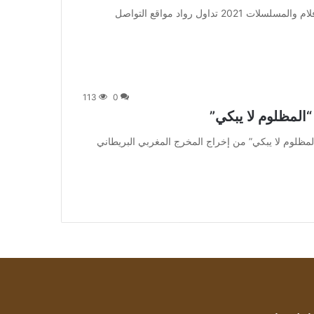
من صحيفة اشراق العالم 24:[ad_1] إعلان: شاهد أجمل الأفلام والمسلسلات 2021 تداول رواد مواقع التواصل
113
0
“المظلوم لا يبكي”
متابعة بتجــرد: فيلم “المظلوم لا يبكي” من إخراج المخرج المغربي البريطاني