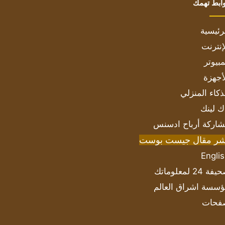
ابط تهمك
رئيسية
إنترنت
بيوتر
أجهزة
ذكاء المنزلي
ك لينك
اركة أرباح ادسنس
شر مقال جيست بوست
Engli
ة 24 لمعلوماتك
سسة اشراق العالم
فحات