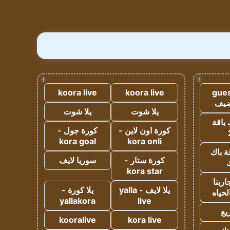
!
!
koora live
koora live
gues
ضيف
يلا شوت
يلا شوت
 باقة
كورة اون لاين -
كورة جول -
kora goal
kora onli
ة باك
كورة ستار -
سوريا لايف
ك
kora star
ربنا
يلا لايف - yalla
يلا كورة -
لحياه
yallakora
live
يع
kooralive
kora live