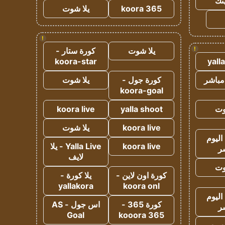
ينك
koora 365
يلا شوت
!
!
يلا شوت
كورة ستار -
koora-star
yall
مباشر
كورة جول -
يلا شوت
koora-goal
وت
yalla shoot
koora live
koora live
يلا شوت
اليوم
koora live
Yalla Live - يلا
ر
لايف
وت
كورة اون لاين -
يلا كورة -
yallakora
koora onl
اليوم
كورة 365 -
اس جول - AS
ر
Goal
kooora 365