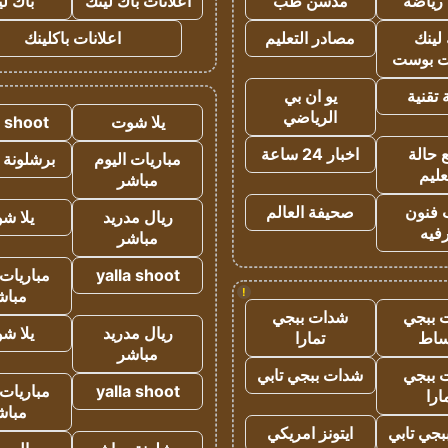
رياضة
مدسن طب
اعلانات باك لينك
باك ل
لينك
مصادر التعليم
اعلانات باكلينك
 بوست
تقنية
يو ان بي
الرياضي
يلا شوت
a shoot
 حالة
اخبار 24 ساعة
مباريات اليوم
برشلونة 
عليم
مباشر
 فنون
صحيفة العالم
ريال مدريد
يلا ش
فيه
مباشر
yalla shoot
مباريات 
!
مباش
 ببجي
شدات ببجي
ريال مدريد
يلا ش
ساط
تمارا
مباشر
 ببجي
شدات ببجي تابي
yalla shoot
مباريات 
ارا
مباش
جي تابي
ايتونز امريكي