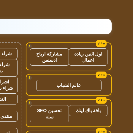
!
شراء ب
اول اثنين ريادة
مشاركة ارباح
اعمال
ادسنس
شراء 
نص
!
اشراق
عالم الشباب
شراء با
الت
!
باقة باك لينك
تحسين SEO
منتدى 
سلة