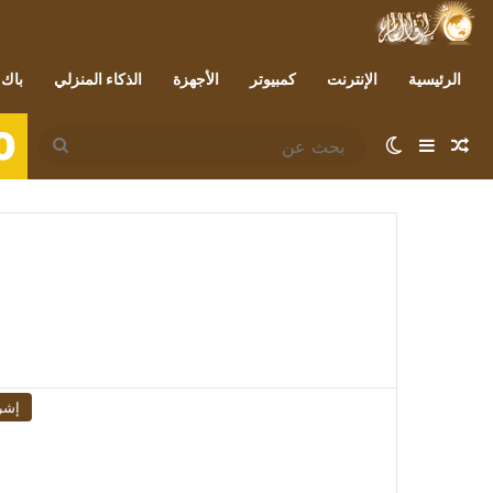
الرئيسية
الإنترنت
كمبيوتر
الأجهزة
الذكاء المنزلي
باك 
0
مقال عشوائي
إضافة عمود جانبي
الوضع المظلم
بحث
عن
إشر