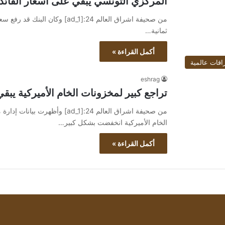
المركزي التونسي يبقي على أسعار الفائدة
ثمانية…
أكمل القراءة »
اقات عالمية
eshrag
تراجع كبير لمخزونات الخام الأميركية يبقي
من صحيفة اشراق العالم 24:[ad_1] 
الخام الأميركية انخفضت بشكل كبير…
أكمل القراءة »