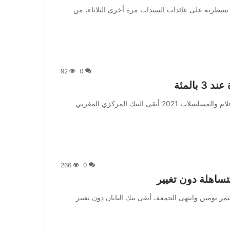
 قام بنك اليابان بتعديل سيطرته على عائدات السندات مرة أخرى الثلاثاء، من
92
0
المئة
من صحيفة اشراق العالم 24:[ad_1] إعلان: شاهد أجمل الأفلام والمسلسلات 2021 أبقى البنك المركزي المغربي
266
0
تساهلة دون تغيير
وفي الاجتماع الذي استمر يومين وانتهى الجمعة، أبقى بنك اليابان دون تغيير