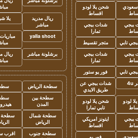
برشلونة مباشر
ريال م
 سعودي
شحن يلا لودو
مباش
ساط
اقساط
ريال مدريد
يلا ش
 ببجي
شدات ببجي
مباشر
ساط
تمارا
yalla shoot
مباريات 
جي تابي
متجر تقسيط
مباش
 ببجي
شدات ببجي
برشلونة مباشر
ريال م
ساط
تمارا
مباش
جي تابي
فور يو ستور
4u
شدات ببجي عن
سطحة الرياض
سطح
طريق الايدي
سطحة بين
سطح
ا لودو
شحن يلا لودو
المدن
هيدرو
ساط
تابي تمارا
سطحة شمال
سطحة 
 ببجي
ايتونز امريكي
الرياض
الري
ساط
اقساط
سطحة جنوب
اقرب س
 سعودي
فور يو