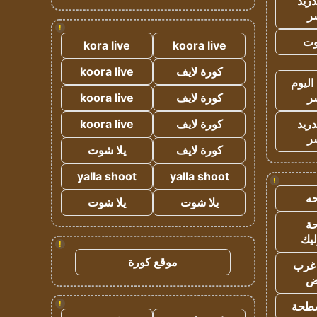
دريد
ر
!
وت
kora live
koora live
كورة لايف
koora live
اليوم
ر
كورة لايف
koora live
دريد
كورة لايف
koora live
ر
كورة لايف
يلا شوت
yalla shoot
yalla shoot
!
ه
يلا شوت
يلا شوت
ة
ليك
!
موقع كورة
غرب
اض
!
طحة