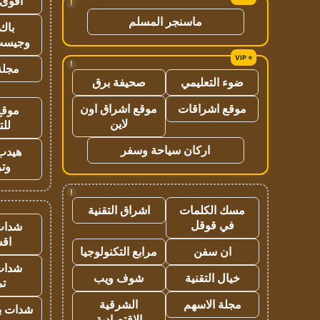
اقوى 
!
ماسنجر المسلم
باك 
وجيست
!
مجلة 
ضوء التعليمي
صحيفة برق
موقع اشراقات
موقع اشراق اون
موقع
لاين
للت
اركان سياحة وسفر
هيدب
وتر
!
مسك الكلمات
اشراق التقنية
في قوقل
شدات
اق
ان سفن
مرابع التكنولوجيا
شدات
خيال التقنية
شوف ويب
تم
مجلة الاسهم
الشرقية
شدات بب
الاقتصادية