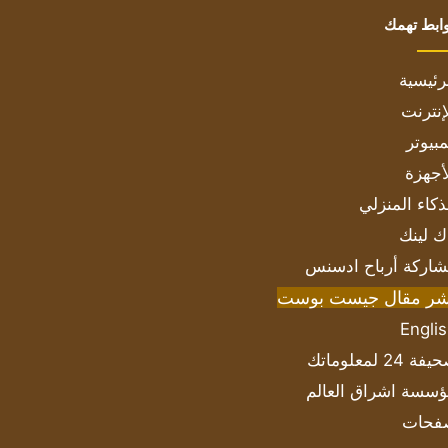
ابط تهمك
رئيسية
إنترنت
بيوتر
أجهزة
ذكاء المنزلي
ك لينك
اركة أرباح ادسنس
شر مقال جيست بوست
Engli
ة 24 لمعلوماتك
سسة اشراق العالم
فحات