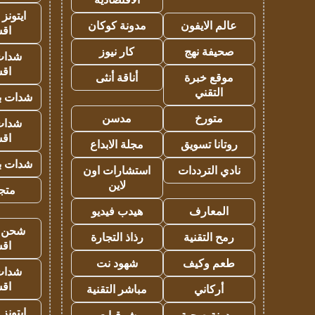
ايتونز
عالم الايفون
مدونة كوكان
اق
صحيفة نهج
كار نيوز
شدات
اق
موقع خبرة
أناقة أنثى
التقني
شدات بب
متورخ
مدسن
شدات
اق
روتانا تسويق
مجلة الابداع
شدات بب
نادي الترددات
استشارات اون
لاين
متجر 
المعارف
هيدب فيديو
شحن يل
رمح التقنية
رذاذ التجارة
اق
طعم وكيف
شهود نت
شدات
اق
أركاني
مباشر التقنية
ايتونز