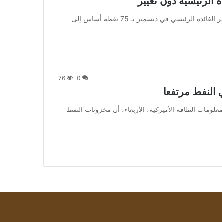
 الرئيسية دون تغيير
من صحيفة اشراق العالم 24:[ad_1] وكان البنك قد رفع سعر الفائدة الرئيسي في ديسمبر بـ 75 نقطة أساس إلى
76
0
 النفط مرتفعا
وأظهرت بيانات إدارة معلومات الطاقة الأميركية، الأربعاء، أن مخزونات النفط