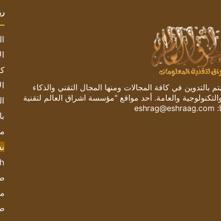
رو
ال
ال
كم
ال
 بالتدوين في كافة المجالات ومنها المجال التقني والذكاء
والتكنولوجية والعامة. أحد مواقع "مؤسسة اشراق العالم لتقنية
ال
:
eshrag@eshraag.com
با
مش
ن
sh
صحيف
مؤ
ص