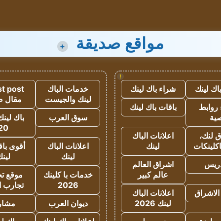
مواقع صديقة
+
!
اك لينك
شراء باك لينك
خدمات الباك
t post
لينك والجيست
مقال 
روابط
باقات باك لينك
ية
سوق العرب
باك لينك
20
 لنك،
اعلانات الباك
كلينكات
لينك
اعلانات الباك
أقوى باق
لينك
لين
دريس
اشراق العالم
عالم كبير
خدمات با كلينك
موقع تجا
2026
تجارب ا
الاشراق
اعلانات الباك
لينك 2026
ديوان العرب
مشار