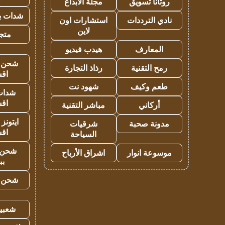
روتانا تسويق
مجلة الابداع
شدات بب
نادي الترددات
استشارات اون
لاين
متجر 
المعارف
هيدب فيديو
شحن يل
رمح التقنية
رذاذ التجارة
اق
طعم وكيف
شهود نت
شدات
اق
أركاني
مباشر التقنية
ايتونز
مدونة صحبة
شرقيات
اق
السياحة
شحن 
موسوعة انوار
اشراق الأرباح
بب
شحن يل
شعبية