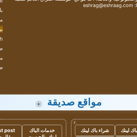
ال
:
eshrag@eshraag.com
با
مش
ن
sh
صحيف
مؤ
ص
مواقع صديقة
+
!
اك لينك
شراء باك لينك
خدمات الباك
t post
لينك والجيست
مقال 