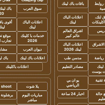
روابط
باقات باك لينك
ية
سوق العرب
باك لينك
20
 لنك،
اعلانات الباك
كلينكات
لينك
اعلانات الباك
أقوى باق
لينك
لين
دريس
اشراق العالم
عالم كبير
خدمات با كلينك
موقع تجا
2026
تجارب ا
الاشراق
اعلانات الباك
لينك 2026
ديوان العرب
مشار
رياضة
مدسن طب
اعلانات باك لينك
باك ل
لينك
مصادر التعليم
اعلانات باكلينك
 بوست
تقنية
يو ان بي
الرياضي
يلا شوت
a shoot
 حالة
اخبار 24 ساعة
مباريات اليوم
برشلونة 
عليم
مباشر