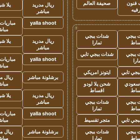
 فنون
صحيفة العالم
ريال مدريد
يلا ش
فيه
مباشر
yalla shoot
مباريات 
!
مباش
 ببجي
شدات ببجي
ريال مدريد
يلا ش
ساط
تمارا
مباشر
 ببجي
شدات ببجي تابي
yalla shoot
مباريات 
ارا
مباش
جي تابي
ايتونز امريكي
برشلونة مباشر
ريال م
 سعودي
شحن يلا لودو
مباش
ساط
اقساط
ريال مدريد
يلا ش
 ببجي
شدات ببجي
مباشر
ساط
تمارا
yalla shoot
مباريات 
جي تابي
متجر تقسيط
مباش
 ببجي
شدات ببجي
برشلونة مباشر
ريال م
ساط
تمارا
مباش