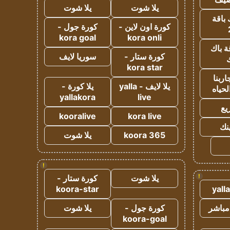
يلا شوت
يلا شوت
 باقة
كورة اون لاين -
كورة جول -
kora goal
kora onli
ة باك
كورة ستار -
سوريا لايف
ك
kora star
ربنا
يلا لايف - yalla
يلا كورة -
لحياه
yallakora
live
يع
kooralive
kora live
ينك
koora 365
يلا شوت
!
!
يلا شوت
كورة ستار -
koora-star
yall
مباشر
كورة جول -
يلا شوت
koora-goal