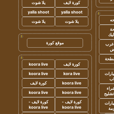
كورة لايف
يلا شوت
yalla shoot
yalla shoot
!
ه
يلا شوت
يلا شوت
ة
ليك
!
موقع كورة
غرب
اض
!
طحة
كورة لايف
koora live
ارات
kora live
koora live
ب
koora live
كورة لايف
راء
koora live
koora live
تشليح
كورة لايف -
كورة لايف -
ارات
koora live
koora live
مة