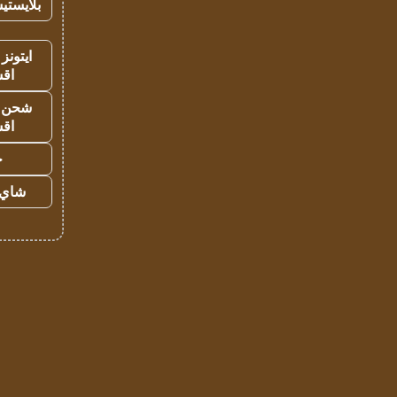
بلايستي
ايتونز
اق
شحن يل
اق
ح
شاي 