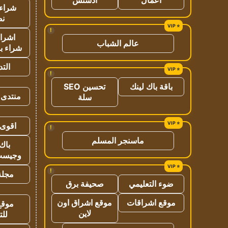
شراء 
نص
!
اشراق
عالم الشباب
شراء با
الت
!
باقة باك لينك
تحسين SEO
منتدى 
سلة
اقوى 
!
ماسنجر المسلم
باك 
وجيست
!
مجلة 
ضوء التعليمي
صحيفة برق
موقع اشراقات
موقع اشراق اون
موقع
لاين
للت