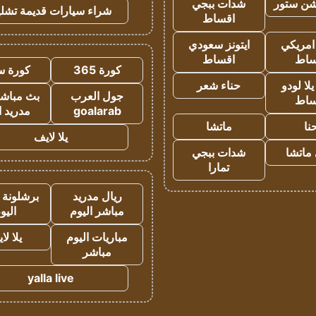
شن ستور
شدات ببجي
شراء سيارات قديمة تشلي
اقساط
 امريكي
ايتونز سعودي
ساط
اقساط
كورة 365
كورة س
ا لودو
حناء شعر
جول العرب
بث مباشر
ساط
goalarab
مدريد ا
نا
ماتشا
يلا لايف
ماتشا
شدات ببجي
تمارا
ريال مدريد
برشلونة 
مباشر اليوم
اليو
مباريات اليوم
يلا لا
مباشر
yalla live