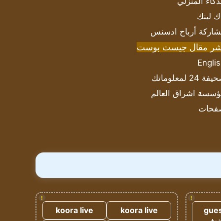
ذكاء المنزلي
ك لينك
اركة أرباح ادسنس
شر مقال جيست بوست
Engli
ة 24 لمعلوماتك
سسة اشراق العالم
فحات
!
!
koora live
koora live
gues
ضيف