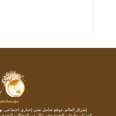
إشراق العالم..موقع شامل تقني إخباري اجتماعي, يهتم
المنزلي وأدوات التقنية وغير ذلك من المجالات التقنية 