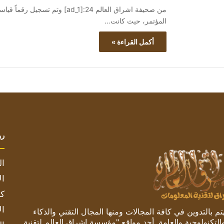
من صحيفة اشراق العالم 24:[ad_1] 
المؤتمر، حيث كانت…
أكمل القراءة »
رو
ال
ال
كم
ال
 بالتدوين في كافة المجالات ومنها المجال التقني والذكاء
والتكنولوجية والعامة. أحد مواقع "مؤسسة اشراق العالم لتقنية