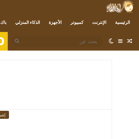
الرئيسية
الإنترنت
كمبيوتر
الأجهزة
الذكاء المنزلي
باك 
0
مقال عشوائي
إضافة عمود جانبي
الوضع المظلم
بحث
عن
إشر