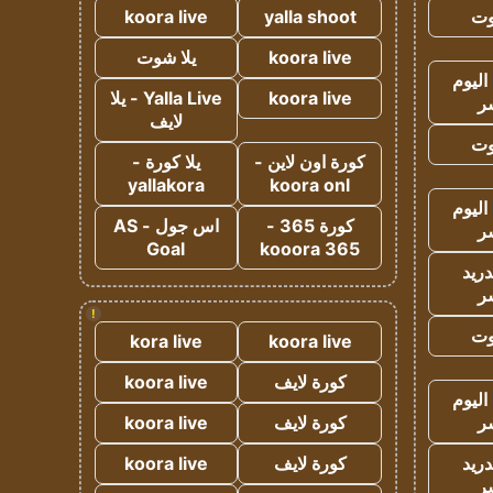
وت
yalla shoot
koora live
koora live
يلا شوت
اليوم
koora live
Yalla Live - يلا
ر
لايف
وت
كورة اون لاين -
يلا كورة -
yallakora
koora onl
اليوم
كورة 365 -
اس جول - AS
ر
Goal
kooora 365
دريد
ر
!
وت
kora live
koora live
كورة لايف
koora live
اليوم
ر
كورة لايف
koora live
دريد
كورة لايف
koora live
ر