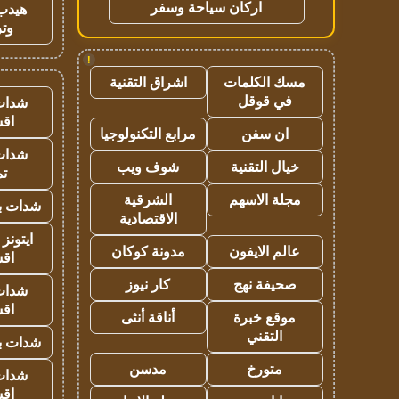
اركان سياحة وسفر
هيدب
وتر
!
مسك الكلمات
اشراق التقنية
في قوقل
شدات
اق
ان سفن
مرابع التكنولوجيا
شدات
خيال التقنية
شوف ويب
تم
مجلة الاسهم
الشرقية
شدات بب
الاقتصادية
ايتونز
عالم الايفون
مدونة كوكان
اق
صحيفة نهج
كار نيوز
شدات
اق
موقع خبرة
أناقة أنثى
التقني
شدات بب
متورخ
مدسن
شدات
اق