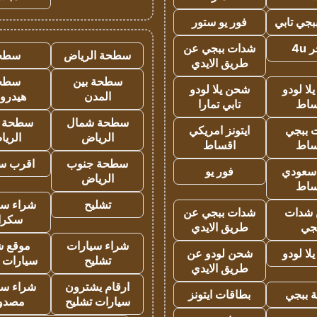
جي تابي
فور يو ستور
4u
شدات ببجي عن
سطحة الرياض
سطح
طريق الايدي
سطحة بين
سطح
ا لودو
شحن يلا لودو
المدن
هيدرو
ساط
تابي تمارا
سطحة شمال
سطحة 
 ببجي
ايتونز امريكي
الرياض
الري
ساط
اقساط
سطحة جنوب
اقرب س
 سعودي
فور يو
الرياض
ساط
تشليح
شراء سي
شدات
شدات ببجي عن
سكرا
جي
طريق الايدي
شراء سيارات
موقع ش
ا لودو
شحن لودو عن
تشليح
سيارات 
طريق الايدي
ارقام يشترون
شراء سي
 ببجي
بطاقات ايتونز
سيارات تشليح
مصدو