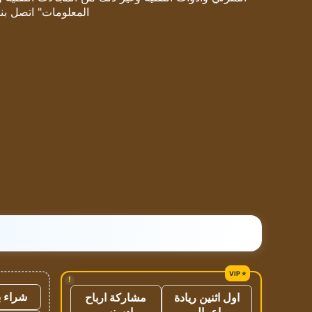
المعلومات" اتصل بنا
!
شراء ب
اول اثنين ريادة
مشاركة ارباح
اعمال
ادسنس