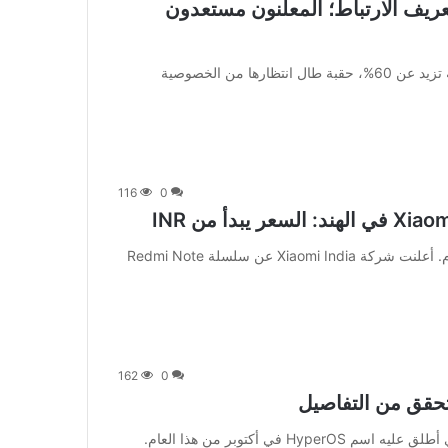
حظر ملفات تعريف الارتباط؛ المعلنون مستعدون
[ad_1] لقد بدأ Google Chrome، الذي يهيمن بحصة سوقية تزيد عن 60%، حقبة طال انتظارها من الخصوصية
116
0
[ad_1] تم أخيرًا إطلاق أول هاتف ذكي كبير لعام 2024 اليوم. أعلنت شركة Xiaomi India عن سلسلة Redmi Note
162
0
[ad_1] أعلنت شركة Xiaomi عن نظام التشغيل الجديد الذي أطلق عليه اسم HyperOS في أكتوبر من هذا العام.