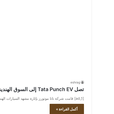
eshrag
تصل Tata Punch EV إلى السوق الهندية بسعر يبدأ من 10.99 ألف روبية: التصميم ومجموعة الحركة والمواصفات
[ad_1] قامت شركة تاتا موتورز بإثارة مشهد السيارات الهندي مع الظهور الأول المثير لسيارتها الرياضية الكهربائية الثانية (SUV)، Punch EV.…
أكمل القراءة »