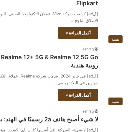
Flipkart
الإطلاق الناجح…
أكمل القراءة »
تقنية
eshrag
روبية هندية
جهازين في البلاد: ريلمي…
أكمل القراءة »
تقنية
eshrag
لا شيء أصبح هاتف 2a رسميًا في الهند: يبدأ بسعر 23999 روبية هندية
[ad_1] لا شيء، الشركة التي أسسها كارل باي، كشفت مؤخ