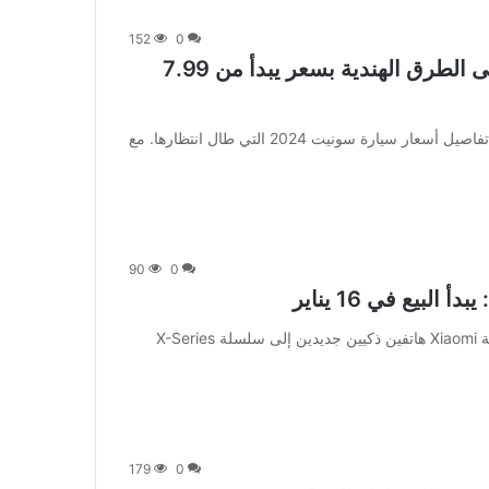
152
0
سيارة كيا سونيت 2024 المحسنة تصل إلى الطرق الهندية بسعر يبدأ من 7.99
[ad_1] في إعلان طال انتظاره، كشفت كيا الهند مؤخرًا عن تفاصيل أسعار سيارة سونيت 2024 التي طال انتظارها. مع
90
0
[ad_1] أضافت العلامة التجارية الفرعية Poco التابعة لشركة Xiaomi هاتفين ذكيين جديدين إلى سلسلة X-Series
179
0