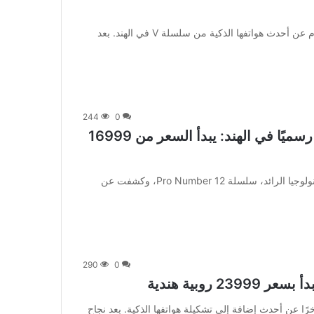
[ad_1] كشفت شركة Vivo، عملاق التكنولوجيا الصيني، اليوم عن أحدث هواتفها الذكية من سلسلة V في الهند. بعد
244
0
Realme 12+ 5G & Realme 12 5G Go رسميًا في الهند: يبدأ السعر من 16999
[ad_1] في يناير 2024، قدمت شركة Realme، عملاق التكنولوجيا الرائد، سلسلة Pro Number 12، وكشفت عن
290
0
رًا عن أحدث إضافة إلى تشكيلة هواتفها الذكية. بعد نجاح