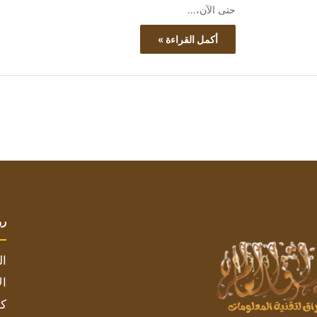
حتى الآن،…
أكمل القراءة »
رو
ال
ال
كم