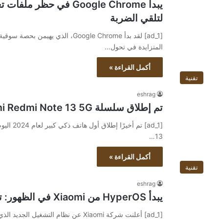
يبدأ Google Chrome في 
لتلقي الضربة
المتزايدة في تحول…
أكمل القراءة »
تقنية
eshrag
تم إطلاق سلسلة Xiaomi Redmi Note 13 5G في الهند: السعر يبدأ من INR
13…
أكمل القراءة »
تقنية
eshrag
يبدأ HyperOS من Xiaomi في الظهور: تحقق من التفاصيل