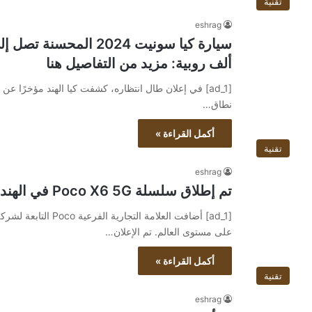
تقنية
eshrag
ألف روبية: مزيد من التفاصيل هنا
نطاق…
أكمل القراءة »
تقنية
eshrag
تم إطلاق سلسلة Poco X6 5G في الهند: يبدأ البيع في 16 يناير
على مستوى العالم. تم الإعلان…
أكمل القراءة »
تقنية
eshrag