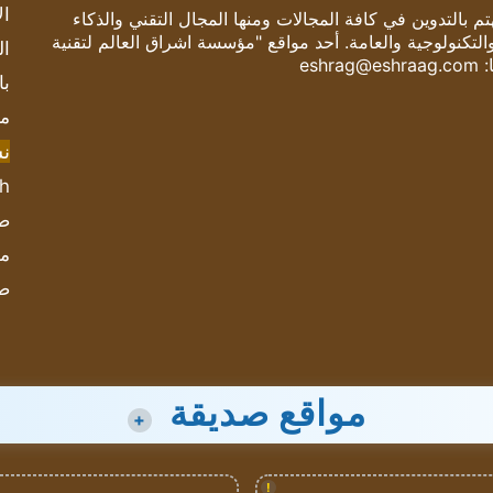
ال
 بالتدوين في كافة المجالات ومنها المجال التقني والذكاء
والتكنولوجية والعامة. أحد مواقع "مؤسسة اشراق العالم لتقنية
ال
:
eshrag@eshraag.com
با
مش
ن
sh
صحيف
مؤ
ص
مواقع صديقة
+
!