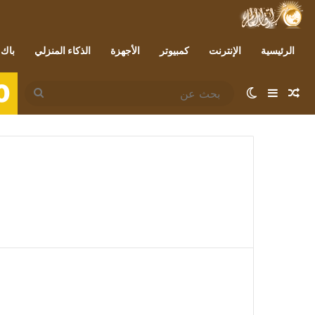
الرئيسية
الإنترنت
كمبيوتر
الأجهزة
الذكاء المنزلي
باك 
0
مقال عشوائي
إضافة عمود جانبي
الوضع المظلم
بحث
عن