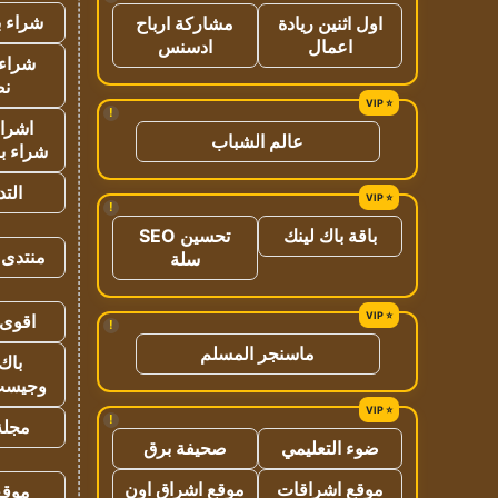
شراء ب
اول اثنين ريادة
مشاركة ارباح
اعمال
ادسنس
شراء 
نص
!
اشراق
عالم الشباب
شراء با
الت
!
باقة باك لينك
تحسين SEO
منتدى 
سلة
اقوى 
!
ماسنجر المسلم
باك 
وجيست
!
مجلة 
ضوء التعليمي
صحيفة برق
موقع اشراقات
موقع اشراق اون
موقع