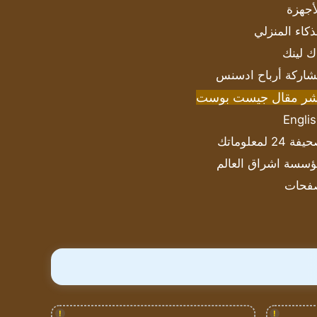
أجهزة
ذكاء المنزلي
ك لينك
اركة أرباح ادسنس
شر مقال جيست بوست
Engli
ة 24 لمعلوماتك
سسة اشراق العالم
فحات
!
!