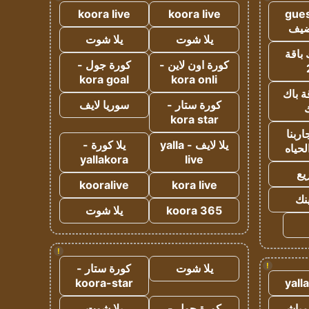
koora live
koora live
gues
ضيف
يلا شوت
يلا شوت
 باقة
كورة اون لاين -
كورة جول -
kora goal
kora onli
ة باك
كورة ستار -
سوريا لايف
ك
kora star
ربنا
يلا لايف - yalla
يلا كورة -
لحياه
yallakora
live
يع
kooralive
kora live
ينك
koora 365
يلا شوت
!
!
يلا شوت
كورة ستار -
koora-star
yall
مباشر
كورة جول -
يلا شوت