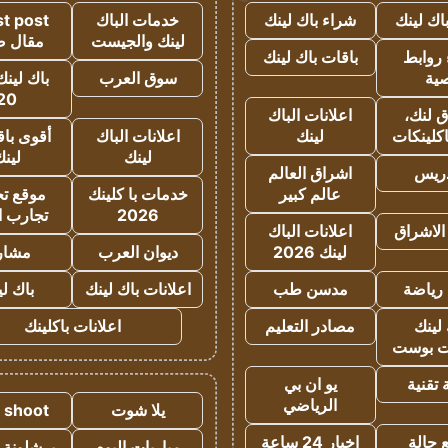
اك لينك
شراء باك لينك
خدمات الباك
t post
لينك والجيست
مقال 
روابط
باقات باك لينك
ية
سوق العرب
باك لينك
20
 لنك،
اعلانات الباك
كلينكات
لينك
اعلانات الباك
أقوى باق
لينك
لين
دريس
اشراق العالم
عالم كبير
خدمات با كلينك
موقع تجا
2026
تجارب ا
الاشراق
اعلانات الباك
لينك 2026
ديوان العرب
مشار
رياضة
مدسن طب
اعلانات باك لينك
باك ل
لينك
مصادر التعليم
اعلانات باكلينك
 بوست
تقنية
يو ان بي
الرياضي
يلا شوت
a shoot
 حالة
اخبار 24 ساعة
مباريات اليوم
برشلونة 