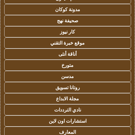
مدونة كوكان
صحيفة نهج
كار نيوز
موقع خبرة التقني
أناقة أنثى
متورخ
مدسن
روتانا تسويق
مجلة الابداع
نادي الترددات
استشارات اون لاين
المعارف