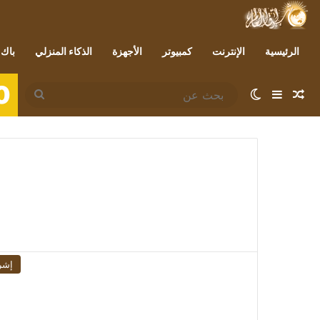
الرئيسية
الإنترنت
كمبيوتر
الأجهزة
الذكاء المنزلي
باك 
0
مقال عشوائي
إضافة عمود جانبي
الوضع المظلم
بحث
عن
إشر