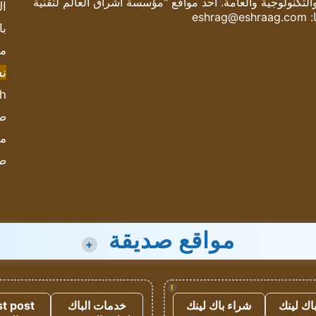
والتكنولوجية والعامة. أحد مواقع "مؤسسة اشراق العالم لتقنية
ال
:
eshrag@eshraag.com
با
مش
ن
sh
صحيف
مؤ
ص
مواقع صديقة
+
!
اك لينك
شراء باك لينك
خدمات الباك
t post