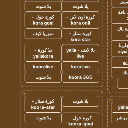
ضيف
يلا شوت
يلا شوت
 باقة
كورة اون لاين -
كورة جول -
kora goal
kora onli
ة باك
كورة ستار -
سوريا لايف
ك
kora star
ربنا
يلا لايف - yalla
يلا كورة -
لحياه
yallakora
live
يع
kooralive
kora live
ينك
koora 365
يلا شوت
!
!
يلا شوت
كورة ستار -
koora-star
yall
مباشر
كورة جول -
يلا شوت
koora-goal