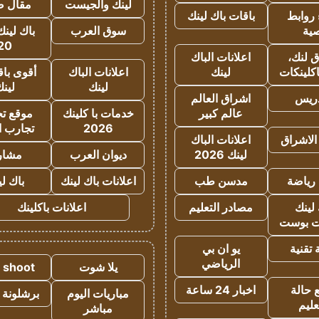
لينك والجيست
مقال 
روابط
باقات باك لينك
ية
سوق العرب
باك لينك
20
 لنك،
اعلانات الباك
كلينكات
لينك
اعلانات الباك
أقوى باق
لينك
لين
دريس
اشراق العالم
عالم كبير
خدمات با كلينك
موقع تجا
2026
تجارب ا
الاشراق
اعلانات الباك
لينك 2026
ديوان العرب
مشار
رياضة
مدسن طب
اعلانات باك لينك
باك ل
لينك
مصادر التعليم
اعلانات باكلينك
 بوست
تقنية
يو ان بي
الرياضي
يلا شوت
a shoot
 حالة
اخبار 24 ساعة
مباريات اليوم
برشلونة 
عليم
مباشر