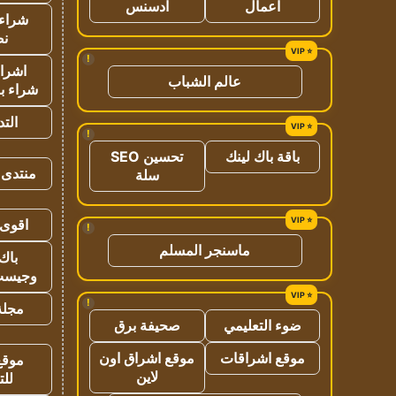
اعمال
ادسنس
شراء 
نص
!
اشراق
عالم الشباب
شراء با
الت
!
باقة باك لينك
تحسين SEO
منتدى 
سلة
اقوى 
!
ماسنجر المسلم
باك 
وجيست
!
مجلة 
ضوء التعليمي
صحيفة برق
موقع اشراقات
موقع اشراق اون
موقع
لاين
للت