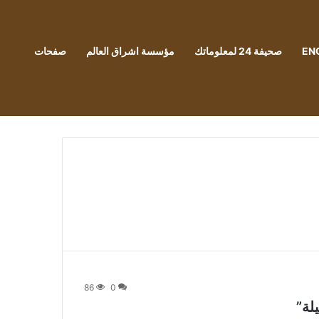
EN
صحيفة 24 لمعلوماتك
مؤسسة اشراق العالم
صفحات
86
0
لة”