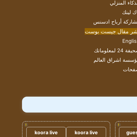
ذكاء المنزلي
ك لينك
اركة أرباح ادسنس
شر مقال جيست بوست
Engli
ة 24 لمعلوماتك
سسة اشراق العالم
فحات
!
!
koora live
koora live
gues