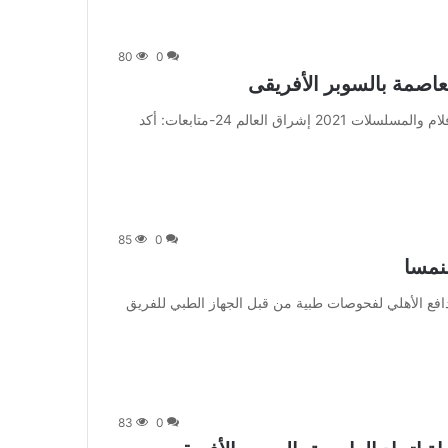
80
0
العاصمة بالسوبر الأفريقى
من صحيفة اشراق العالم 24:[ad_1] إعلان: شاهد أجمل الأفلام والمسلسلات 2021 إشراق العالم 24-متابعات: أكد
85
0
نمسا
] يخضع ياسر إبراهيم مدافع الأهلي لفحوصات طبية من قبل الجهاز الطبي للفريق
83
0