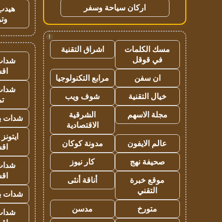
اركان سياحة وسفر
هيدب
وتر
!
مسك الكلمات
اشراق التقنية
في قوقل
شدات
اق
ان سفن
مرابع التكنولوجيا
شدات
خيال التقنية
شوف ويب
تم
مجلة الاسهم
الشرقية
شدات بب
الاقتصادية
ايتونز
عالم الايفون
مدونة كوكان
اق
صحيفة نهج
كار نيوز
شدات
اق
موقع خبرة
أناقة أنثى
التقني
شدات بب
متورخ
مدسن
شدات