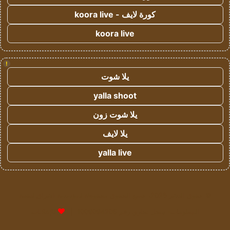
كورة لايف - koora live
koora live
!
يلا شوت
yalla shoot
يلا شوت زون
يلا لايف
yalla live
© حقوق النشر 2026، جميع الحقوق محفوظة لمؤسسة اشراق لتقنية
المعلومات- سجل تجاري رقم 1009094205 |
للإعلانات