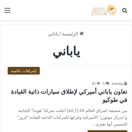
بحث عن
الق
الرئيسية
/
ياباني
ياباني
إشراقات عالمية
81
0
eshrag
تعاون ياباني أميركي لإطلاق سيارات ذاتية القيادة
في طوكيو
من صحيفة اشراق العالم 24:[ad_1] أعلنت شركتا “هوندا” اليابانية
و”جنرال موتورز” الأميركية وفرعها للمركبات الذاتية القيادة “كروز”
الخميس أنها تعتزم…