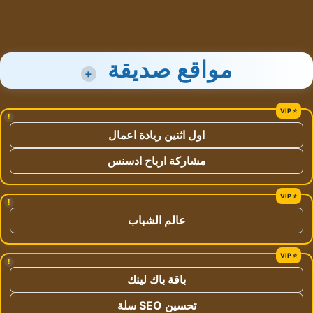
مواقع صديقة
+
!
اول اثنين ريادة اعمال
مشاركة ارباح ادسنس
!
عالم الشباب
!
باقة باك لينك
تحسين SEO سلة