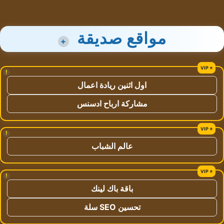
مواقع صديقة
+
!
اول اثنين ريادة اعمال
مشاركة ارباح ادسنس
!
عالم الشباب
!
باقة باك لينك
تحسين SEO سلة