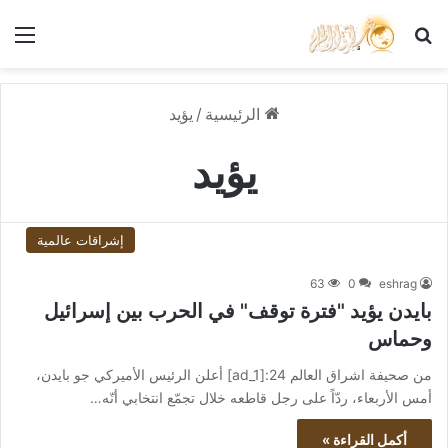
بحث عن
الق
الرئيسية
/
يؤيد
يؤيد
إشراقات عالمية
63
0
eshrag
بايدن يؤيد "فترة توقف" في الحرب بين إسرائيل
وحماس
من صحيفة اشراق العالم 24:[ad_1] أعلن الرئيس الأميركي جو بايدن،
أمس الأربعاء، ردّاً على رجل قاطعه خلال تجمّع انتخابي أنّه…
أكمل القراءة »