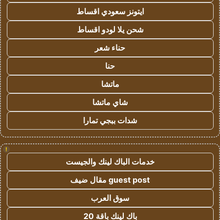
ايتونز سعودي اقساط
شحن يلا لودو اقساط
حناء شعر
حنا
ماتشا
شاي ماتشا
شدات ببجي تمارا
!
خدمات الباك لينك والجيست
guest post مقال ضيف
سوق العرب
باك لينك باقة 20