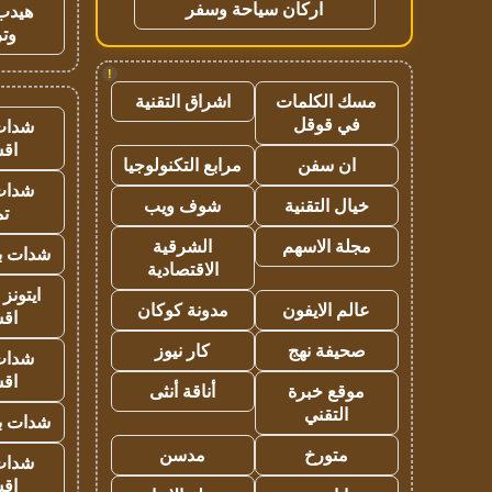
اركان سياحة وسفر
هيدب
وتر
!
مسك الكلمات
اشراق التقنية
في قوقل
شدات
اق
ان سفن
مرابع التكنولوجيا
شدات
خيال التقنية
شوف ويب
تم
مجلة الاسهم
الشرقية
شدات بب
الاقتصادية
ايتونز
عالم الايفون
مدونة كوكان
اق
صحيفة نهج
كار نيوز
شدات
اق
موقع خبرة
أناقة أنثى
التقني
شدات بب
متورخ
مدسن
شدات
اق