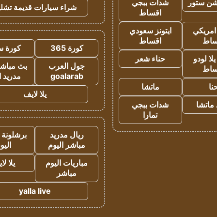
شن ستور
شدات ببجي
شراء سيارات قديمة تشلي
اقساط
 امريكي
ايتونز سعودي
ساط
اقساط
كورة 365
كورة س
ا لودو
حناء شعر
جول العرب
بث مباشر
ساط
goalarab
مدريد ا
نا
ماتشا
يلا لايف
ماتشا
شدات ببجي
تمارا
ريال مدريد
برشلونة 
مباشر اليوم
اليو
مباريات اليوم
يلا لا
مباشر
yalla live