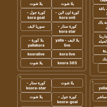
يلا شوت
يلا شوت
 باقة
كورة اون لاين -
كورة جول -
kora goal
kora onli
ة باك
كورة ستار -
سوريا لايف
ك
kora star
ربنا
يلا لايف - yalla
يلا كورة -
لحياه
yallakora
live
يع
kooralive
kora live
ينك
koora 365
يلا شوت
!
!
يلا شوت
كورة ستار -
koora-star
yall
مباشر
كورة جول -
يلا شوت
koora-goal