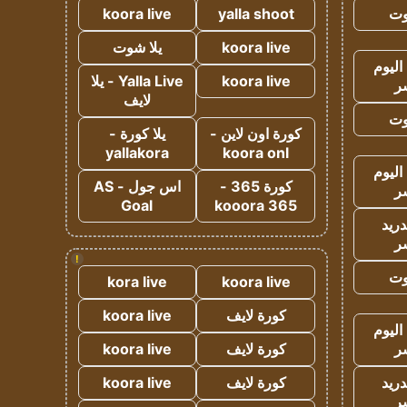
وت
yalla shoot
koora live
koora live
يلا شوت
اليوم
koora live
Yalla Live - يلا
ر
لايف
وت
كورة اون لاين -
يلا كورة -
yallakora
koora onl
اليوم
كورة 365 -
اس جول - AS
ر
Goal
kooora 365
دريد
ر
!
وت
kora live
koora live
كورة لايف
koora live
اليوم
ر
كورة لايف
koora live
دريد
كورة لايف
koora live
ر