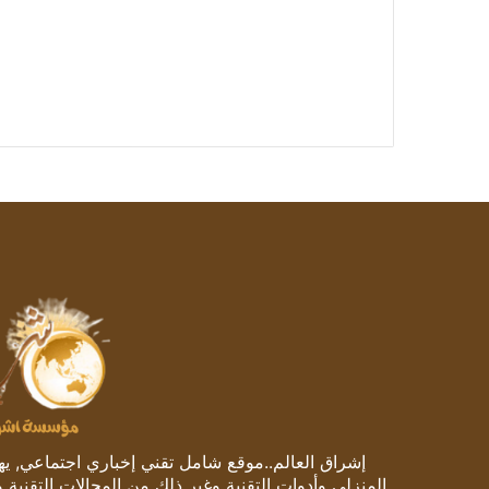
إشراق العالم..موقع شامل تقني إخباري اجتماعي, يهتم
المنزلي وأدوات التقنية وغير ذلك من المجالات التقنية 