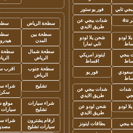
جي تابي
فور يو ستور
4u
شدات ببجي عن
سطحة الرياض
سطح
طريق الايدي
سطحة بين
سطح
ا لودو
شحن يلا لودو
المدن
هيدرو
ساط
تابي تمارا
سطحة شمال
سطحة 
 ببجي
ايتونز امريكي
الرياض
الري
ساط
اقساط
سطحة جنوب
اقرب س
 سعودي
فور يو
الرياض
ساط
تشليح
شراء سي
شدات
شدات ببجي عن
سكرا
جي
طريق الايدي
شراء سيارات
موقع ش
ا لودو
شحن لودو عن
تشليح
سيارات 
طريق الايدي
ارقام يشترون
شراء سي
 ببجي
بطاقات ايتونز
سيارات تشليح
مصدو