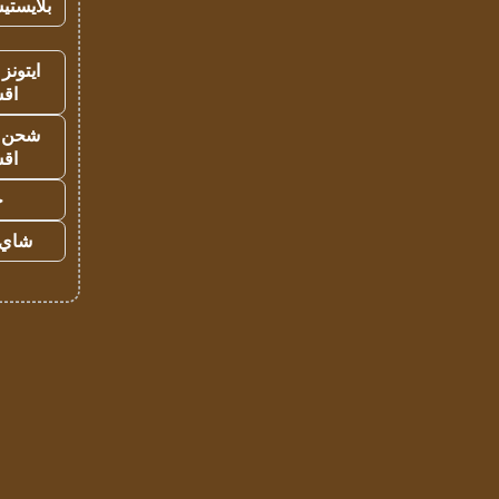
بلايستي
ايتونز
اق
شحن يل
اق
ح
شاي 