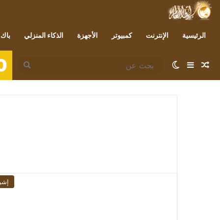
الرئيسية
الإنترنت
كمبيوتر
الأجهزة
الذكاء المنزلي
باك 
0
مقال عشوائي
إضافة عمود جانبي
الوضع المظلم
بحث
عن
إشر