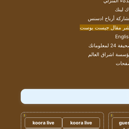
ذكاء المنزلي
ك لينك
اركة أرباح ادسنس
شر مقال جيست بوست
Engli
ة 24 لمعلوماتك
سسة اشراق العالم
فحات
!
!
koora live
koora live
gues
ضيف