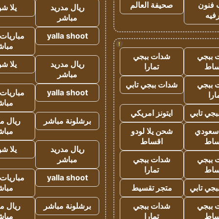
 فنون
صحيفة العالم
ريال مدريد
يلا ش
فيه
مباشر
yalla shoot
مباريات 
!
مباش
 ببجي
شدات ببجي
ريال مدريد
يلا ش
ساط
تمارا
مباشر
 ببجي
شدات ببجي تابي
yalla shoot
مباريات 
ارا
مباش
جي تابي
ايتونز امريكي
برشلونة مباشر
ريال م
 سعودي
شحن يلا لودو
مباش
ساط
اقساط
ريال مدريد
يلا ش
 ببجي
شدات ببجي
مباشر
ساط
تمارا
yalla shoot
مباريات 
جي تابي
متجر تقسيط
مباش
 ببجي
شدات ببجي
برشلونة مباشر
ريال م
ساط
تمارا
مباش