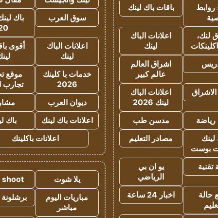
روابط
باقات باك لينك
ية
سوق العرب
باك لينك
20
 لنك،
اعلانات الباك
كلينكات
لينك
اعلانات الباك
أقوى باق
لينك
لين
دريس
اشراق العالم
عالم كبير
خدمات با كلينك
موقع تجا
2026
تجارب ا
الاشراق
اعلانات الباك
لينك 2026
ديوان العرب
مشار
رياضة
مدسن طب
اعلانات باك لينك
باك ل
لينك
مصادر التعليم
اعلانات باكلينك
 بوست
تقنية
يو ان بي
الرياضي
يلا شوت
a shoot
 حالة
اخبار 24 ساعة
مباريات اليوم
برشلونة 
عليم
مباشر