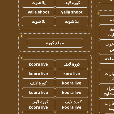
كورة لايف
يلا شوت
yalla shoot
yalla shoot
!
ه
يلا شوت
يلا شوت
ة
ليك
!
موقع كورة
غرب
اض
!
طحة
كورة لايف
koora live
ارات
kora live
koora live
ب
koora live
كورة لايف
راء
koora live
koora live
تشليح
كورة لايف -
كورة لايف -
ارات
koora live
koora live
مة