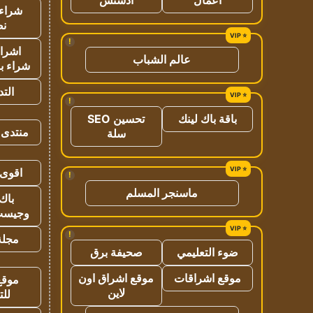
شراء 
نص
!
اشراق
عالم الشباب
شراء با
الت
!
باقة باك لينك
تحسين SEO
منتدى 
سلة
اقوى 
!
ماسنجر المسلم
باك 
وجيست
!
مجلة 
ضوء التعليمي
صحيفة برق
موقع اشراقات
موقع اشراق اون
موقع
لاين
للت