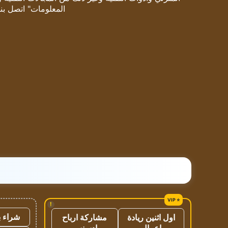
المعلومات" اتصل بنا
!
شراء ب
اول اثنين ريادة
مشاركة ارباح
اعمال
ادسنس