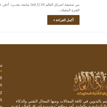
من صحيفة اشراق العالم 24:[ad_1] 
الفترة المقبلة…
أكمل القراءة »
رو
ال
ال
كم
ال
 بالتدوين في كافة المجالات ومنها المجال التقني والذكاء
والتكنولوجية والعامة. أحد مواقع "مؤسسة اشراق العالم لتقنية