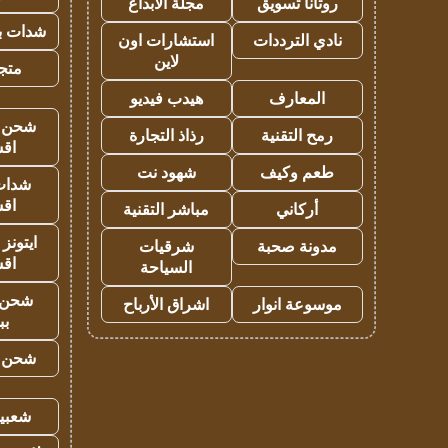
روتانا تسويق
مجلة الابداع
شدات بب
نادي الترددات
استشارات اون
لاين
متجر 
المعارف
هيدب فيديو
شحن يل
رمح التقنية
رذاذ التجارة
اق
طعم وكيف
شهود نت
شدات
اق
أركاني
مباشر التقنية
ايتونز
مدونة صحبة
شرقيات
اق
السياحة
شحن 
موسوعة انوار
اشراق الأرباح
بب
شحن يل
شعبية