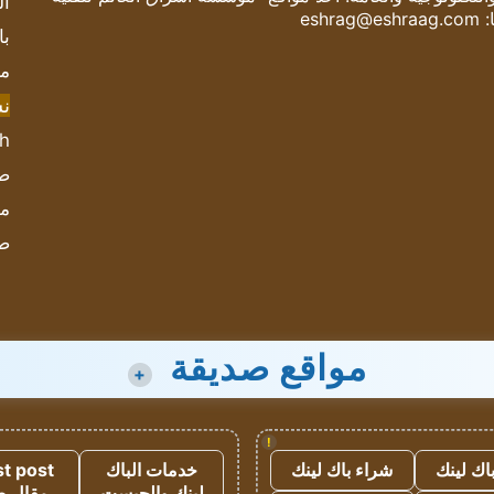
ال
:
eshrag@eshraag.com
با
مش
ن
sh
صحيف
مؤ
ص
مواقع صديقة
+
!
اك لينك
شراء باك لينك
خدمات الباك
t post
لينك والجيست
مقال 