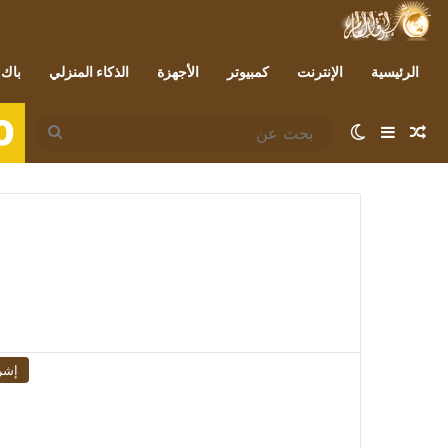
الرئيسية
الإنترنت
كمبيوتر
الأجهزة
الذكاء المنزلي
باك 
0
مقال عشوائي
إضافة عمود جانبي
الوضع المظلم
بحث
عن
إشر