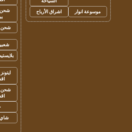
السياحة
شحن 
موسوعة انوار
اشراق الأرباح
بب
شحن يل
شعبية
بلايستي
ايتونز
اق
شحن يل
اق
ح
شاي 