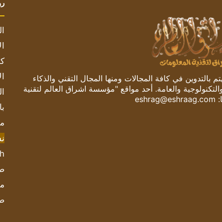
رو
ال
ال
كم
ال
 بالتدوين في كافة المجالات ومنها المجال التقني والذكاء
والتكنولوجية والعامة. أحد مواقع "مؤسسة اشراق العالم لتقنية
ال
:
eshrag@eshraag.com
با
مش
ن
sh
صحيف
مؤ
ص