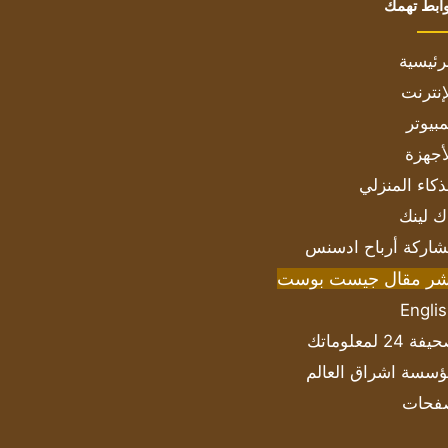
ابط تهمك
رئيسية
إنترنت
بيوتر
أجهزة
ذكاء المنزلي
ك لينك
اركة أرباح ادسنس
شر مقال جيست بوست
Engli
ة 24 لمعلوماتك
سسة اشراق العالم
فحات