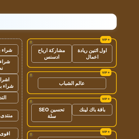
!
شراء ب
اول اثنين ريادة
مشاركة ارباح
اعمال
ادسنس
شراء 
نص
!
اشراق
عالم الشباب
شراء با
الت
!
باقة باك لينك
تحسين SEO
منتدى 
سلة
اقوى 
!