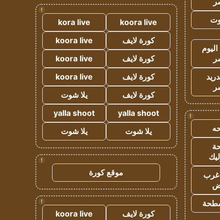
ر
!
وت
kora live
koora live
كورة لايف
koora live
اليوم
ر
كورة لايف
koora live
دريد
كورة لايف
koora live
ر
كورة لايف
يلا شوت
yalla shoot
yalla shoot
!
ه
يلا شوت
يلا شوت
ة
ليك
!
موقع كورة
غرب
اض
!
طحة
كورة لايف
koora live