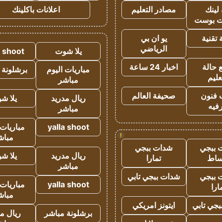
لينك
مصادر التعليم
اعلانات باكلينك
 بوست
تقنية
يو ان بي
الرياضي
يلا شوت
a shoot
 حالة
اخبار 24 ساعة
مباريات اليوم
برشلونة 
عليم
مباشر
 فنون
صحيفة العالم
ريال مدريد
يلا ش
فيه
مباشر
yalla shoot
مباريات 
!
مباش
 ببجي
شدات ببجي
ريال مدريد
يلا ش
ساط
تمارا
مباشر
 ببجي
شدات ببجي تابي
yalla shoot
مباريات 
ارا
مباش
جي تابي
ايتونز امريكي
برشلونة مباشر
ريال م