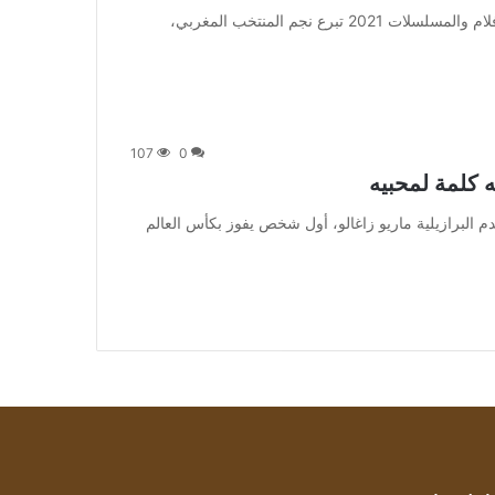
من صحيفة اشراق العالم 24:[ad_1] إعلان: شاهد أجمل الأفلام والمسلسلات 2021 تبرع نجم المنتخب المغربي،
107
0
 كلمة لمحبيه
 خرج أسطورة كرة القدم البرازيلية ماريو زاغالو، أول شخص يفوز بكأس العالم