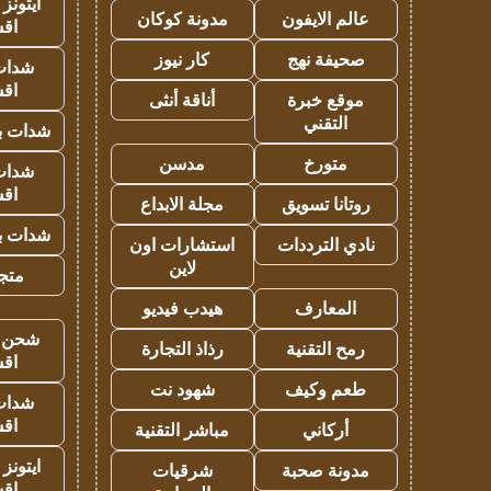
ايتونز
عالم الايفون
مدونة كوكان
اق
صحيفة نهج
كار نيوز
شدات
اق
موقع خبرة
أناقة أنثى
التقني
شدات بب
متورخ
مدسن
شدات
اق
روتانا تسويق
مجلة الابداع
شدات بب
نادي الترددات
استشارات اون
لاين
متجر 
المعارف
هيدب فيديو
شحن يل
رمح التقنية
رذاذ التجارة
اق
طعم وكيف
شهود نت
شدات
اق
أركاني
مباشر التقنية
ايتونز
مدونة صحبة
شرقيات
اق