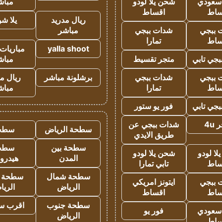
 سعودي
شحن يلا لودو
مباش
ساط
اقساط
ريال مدريد
يلا ش
 ببجي
شدات ببجي
مباشر
ساط
تمارا
yalla shoot
مباريات 
جي تابي
متجر تقسيط
مباش
 ببجي
شدات ببجي
برشلونة مباشر
ريال م
ساط
تمارا
مباش
جي تابي
فور يو ستور
4u
شدات ببجي عن
سطحة الرياض
سطح
طريق الايدي
سطحة بين
سطح
ا لودو
شحن يلا لودو
المدن
هيدرو
ساط
تابي تمارا
سطحة شمال
سطحة 
 ببجي
ايتونز امريكي
الرياض
الري
ساط
اقساط
سطحة جنوب
اقرب س
 سعودي
فور يو
الرياض
ساط