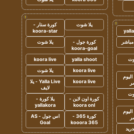
!
!
يلا شوت
كورة ستار -
koora-star
yall
مباشر
كورة جول -
يلا شوت
koora-goal
وت
yalla shoot
koora live
koora live
يلا شوت
اليوم
koora live
Yalla Live - يلا
ر
لايف
وت
كورة اون لاين -
يلا كورة -
yallakora
koora onl
اليوم
كورة 365 -
اس جول - AS
ر
Goal
kooora 365
دريد