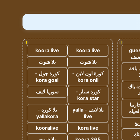
!
!
koora live
koora live
gues
ضيف
يلا شوت
يلا شوت
 باقة
كورة اون لاين -
كورة جول -
kora goal
kora onli
ة باك
كورة ستار -
سوريا لايف
ك
kora star
ربنا
يلا لايف - yalla
يلا كورة -
لحياه
yallakora
live
يع
kooralive
kora live
ينك
koora 365
يلا شوت