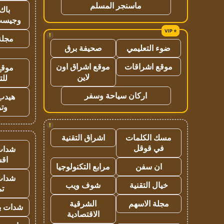
ماسنجر المسلم
باك 
وجيست
!
مجلة 
ضوء التعليمي
صحيفة برق
موقع اشراقات
موقع اشراق اون
موقع
لاين
للت
اركان سياحة وسفر
هيدب
وتر
!
مسك الكلمات
اشراق التقنية
في قوقل
شدات
اق
ان سفن
مرابع التكنولوجيا
شدات
خيال التقنية
شوف ويب
تم
مجلة الاسهم
الشرقية
شدات بب
الاقتصادية