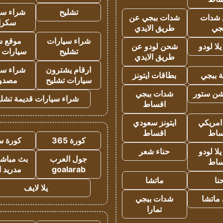
تشليح
شراء سي
شدات
شدات ببجي عن
سكرا
جي
طريق الايدي
شراء سيارات
موقع ش
ا لودو
شحن لودو عن
تشليح
سيارات 
طريق الايدي
ارقام يشترون
شراء سي
 ببجي
بطاقات ايتونز
سيارات تشليح
مصدو
شن ستور
شدات ببجي
شراء سيارات قديمة تشلي
اقساط
 امريكي
ايتونز سعودي
ساط
اقساط
كورة 365
كورة س
ا لودو
حناء شعر
جول العرب
بث مباشر
ساط
goalarab
مدريد ا
نا
ماتشا
يلا لايف
ماتشا
شدات ببجي
تمارا