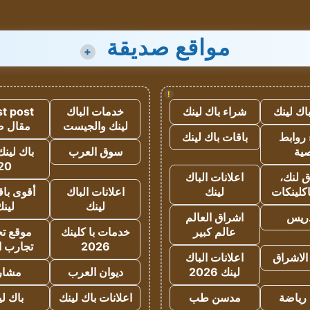
مواقع صديقة
+
!
اك لينك
شراء باك لينك
خدمات الباك
t post
لينك والجيست
مقال 
روابط
باقات باك لينك
ية
سوق العرب
باك لينك
20
 لنك،
اعلانات الباك
كلينكات
لينك
اعلانات الباك
أقوى باق
لينك
لين
دريس
اشراق العالم
عالم كبير
خدمات با كلينك
موقع تجا
2026
تجارب ا
الاشراق
اعلانات الباك
لينك 2026
ديوان العرب
مشار
رياضة
مدسن طب
اعلانات باك لينك
باك ل