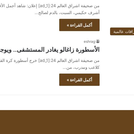
أشرف حكيمي، السبت، بالدم لصالح…
أكمل القراءة »
اقات عالمية
eshrag
الأسطورة زاغالو يغادر المستشفى.. ويوجه
من صحيفة اشراق العالم 24:[ad_1]
كلاعب ومدرب، من…
أكمل القراءة »