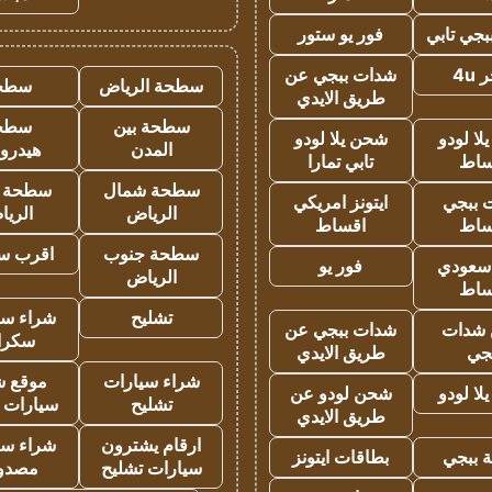
جي تابي
فور يو ستور
4u
شدات ببجي عن
سطحة الرياض
سطح
طريق الايدي
سطحة بين
سطح
ا لودو
شحن يلا لودو
المدن
هيدرو
ساط
تابي تمارا
سطحة شمال
سطحة 
 ببجي
ايتونز امريكي
الرياض
الري
ساط
اقساط
سطحة جنوب
اقرب س
 سعودي
فور يو
الرياض
ساط
تشليح
شراء سي
شدات
شدات ببجي عن
سكرا
جي
طريق الايدي
شراء سيارات
موقع ش
ا لودو
شحن لودو عن
تشليح
سيارات 
طريق الايدي
ارقام يشترون
شراء سي
 ببجي
بطاقات ايتونز
سيارات تشليح
مصدو