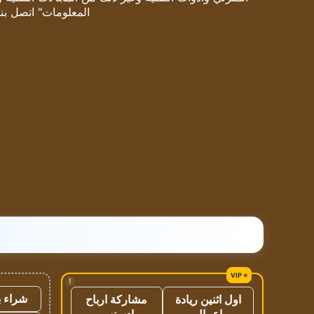
المعلومات" اتصل بنا
!
شراء ب
اول اثنين ريادة
مشاركة ارباح
اعمال
ادسنس