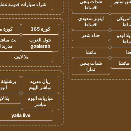
شن ستور
شدات ببجي
شراء سيارات قديمة تشلي
اقساط
 امريكي
ايتونز سعودي
ساط
اقساط
كورة 365
كورة س
ا لودو
حناء شعر
جول العرب
بث مباشر
ساط
goalarab
مدريد ا
نا
ماتشا
يلا لايف
ماتشا
شدات ببجي
تمارا
ريال مدريد
برشلونة 
مباشر اليوم
اليو
مباريات اليوم
يلا لا
مباشر
yalla live