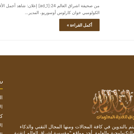
الكولومبي خوان كارلوس أوسوريو، المدير…
أكمل القراءة »
رو
ال
ال
كم
ال
 بالتدوين في كافة المجالات ومنها المجال التقني والذكاء
والتكنولوجية والعامة. أحد مواقع "مؤسسة اشراق العالم لتقنية