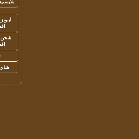
بلايستي
ايتونز
اق
شحن يل
اق
ح
شاي 