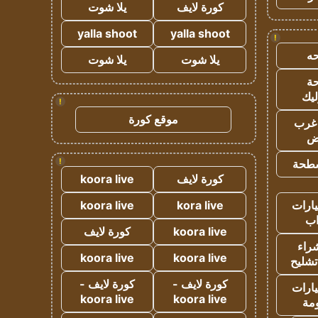
كورة لايف
يلا شوت
yalla shoot
yalla shoot
!
ه
يلا شوت
يلا شوت
ة
ليك
!
موقع كورة
غرب
اض
!
طحة
كورة لايف
koora live
ارات
kora live
koora live
ب
koora live
كورة لايف
راء
koora live
koora live
تشليح
كورة لايف -
كورة لايف -
ارات
koora live
koora live
مة