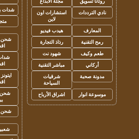
روتانا تسويق
مجلة الابداع
شدات بب
نادي الترددات
استشارات اون
لاين
متجر 
المعارف
هيدب فيديو
شحن يل
رمح التقنية
رذاذ التجارة
اق
طعم وكيف
شهود نت
شدات
اق
أركاني
مباشر التقنية
ايتونز
مدونة صحبة
شرقيات
اق
السياحة
شحن 
موسوعة انوار
اشراق الأرباح
بب
شحن يل
شعبية