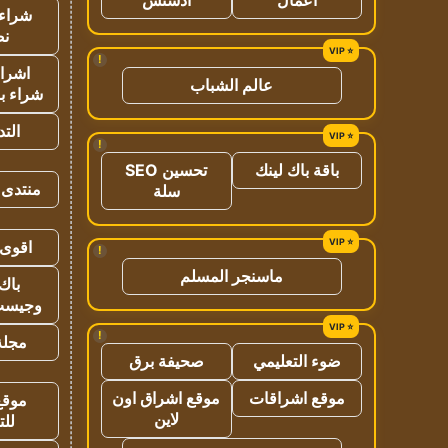
شراء 
نص
!
اشراق
عالم الشباب
شراء با
الت
!
باقة باك لينك
تحسين SEO
منتدى 
سلة
اقوى 
!
ماسنجر المسلم
باك 
وجيست
!
مجلة 
ضوء التعليمي
صحيفة برق
موقع اشراقات
موقع اشراق اون
موقع
لاين
للت