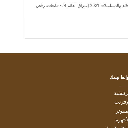
من صحيفة اشراق العالم 24:[ad_1] إعلان: شاهد أجمل الأفلام والمسلسلات 2021 إشراق العالم 24-متابعات: رفض
ابط تهمك
رئيسية
إنترنت
بيوتر
أجهزة