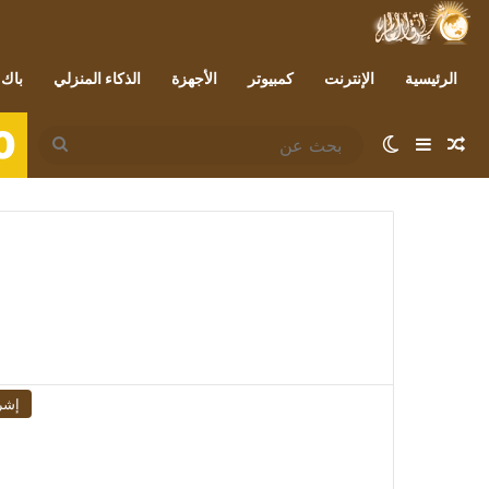
الرئيسية
الإنترنت
كمبيوتر
الأجهزة
الذكاء المنزلي
باك 
0
مقال عشوائي
إضافة عمود جانبي
الوضع المظلم
بحث
عن
إشر