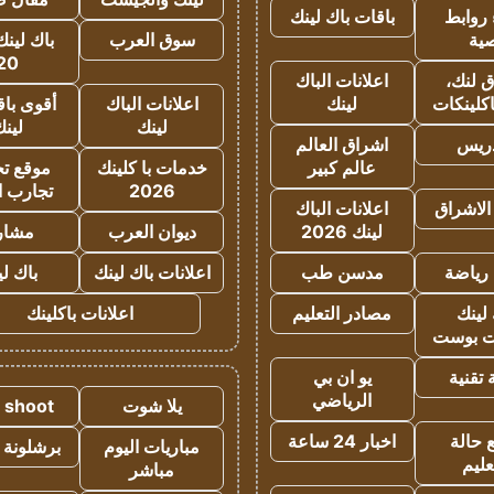
روابط
باقات باك لينك
ية
سوق العرب
باك لينك
20
 لنك،
اعلانات الباك
كلينكات
لينك
اعلانات الباك
أقوى باق
لينك
لين
دريس
اشراق العالم
عالم كبير
خدمات با كلينك
موقع تجا
2026
تجارب ا
الاشراق
اعلانات الباك
لينك 2026
ديوان العرب
مشار
رياضة
مدسن طب
اعلانات باك لينك
باك ل
لينك
مصادر التعليم
اعلانات باكلينك
 بوست
تقنية
يو ان بي
الرياضي
يلا شوت
a shoot
 حالة
اخبار 24 ساعة
مباريات اليوم
برشلونة 
عليم
مباشر