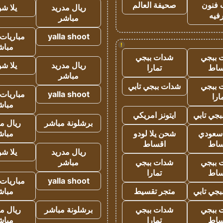
 فنون
صحيفة العالم
ريال مدريد
يلا ش
فيه
مباشر
yalla shoot
مباريات 
!
مباش
 ببجي
شدات ببجي
ريال مدريد
يلا ش
ساط
تمارا
مباشر
 ببجي
شدات ببجي تابي
yalla shoot
مباريات 
ارا
مباش
جي تابي
ايتونز امريكي
برشلونة مباشر
ريال م
 سعودي
شحن يلا لودو
مباش
ساط
اقساط
ريال مدريد
يلا ش
 ببجي
شدات ببجي
مباشر
ساط
تمارا
yalla shoot
مباريات 
جي تابي
متجر تقسيط
مباش
 ببجي
شدات ببجي
برشلونة مباشر
ريال م
ساط
تمارا
مباش