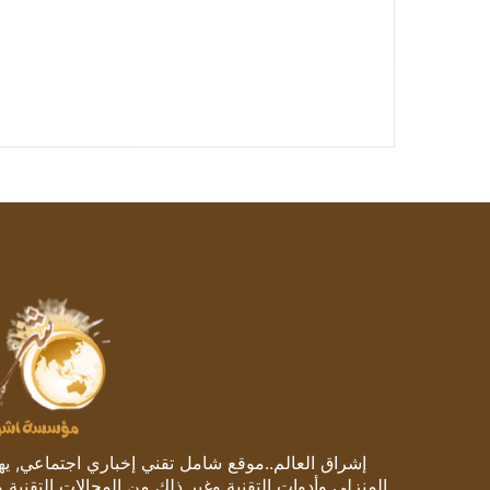
إشراق العالم..موقع شامل تقني إخباري اجتماعي, يهتم
المنزلي وأدوات التقنية وغير ذلك من المجالات التقنية 