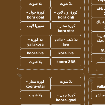
يلا شوت
يلا شوت
 باقة
كورة اون لاين -
كورة جول -
kora goal
kora onli
ة باك
كورة ستار -
سوريا لايف
ك
kora star
ربنا
يلا لايف - yalla
يلا كورة -
لحياه
yallakora
live
يع
kooralive
kora live
ينك
koora 365
يلا شوت
!
!
يلا شوت
كورة ستار -
koora-star
yall
مباشر
كورة جول -
يلا شوت
koora-goal