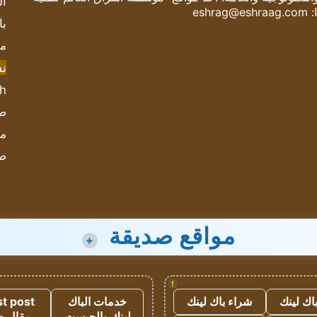
ال
:
eshrag@eshraag.com
با
مش
ن
sh
صحيف
مؤ
ص
مواقع صديقة
+
!
اك لينك
شراء باك لينك
خدمات الباك
t post
لينك والجيست
مقال 