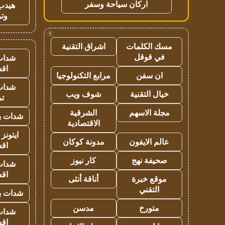
اركان سياحة وسفر
هيدب
وتر
!
مسك الكلمات
اشراق التقنية
في قوقل
شدات
اق
ان سفن
مرابع التكنولوجيا
شدات
خيال التقنية
شوف ويب
تم
مجلة الاسهم
الشرقية
شدات بب
الاقتصادية
ايتونز
عالم الايفون
مدونة كوكان
اق
صحيفة نهج
كار نيوز
شدات
اق
موقع خبرة
أناقة أنثى
التقني
شدات بب
متورخ
مدسن
شدات
اق