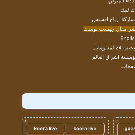
ذكاء المنزلي
ك لينك
اركة أرباح ادسنس
شر مقال جيست بوست
Engli
ة 24 لمعلوماتك
سسة اشراق العالم
فحات
!
!
koora live
koora live
gues
ضيف