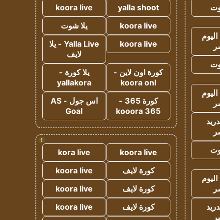
وت
yalla shoot
koora live
koora live
يلا شوت
اليوم
koora live
Yalla Live - يلا
ر
لايف
وت
كورة اون لاين -
يلا كورة -
yallakora
koora onl
اليوم
كورة 365 -
اس جول - AS
ر
Goal
kooora 365
دريد
ر
!
وت
kora live
koora live
كورة لايف
koora live
اليوم
ر
كورة لايف
koora live
دريد
كورة لايف
koora live
ر