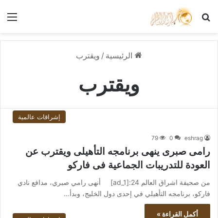
بحث عن
الق
الرئيسية
/
ويقترب
ويقترب
إشراقات عالمية
79
0
eshrag
رامى صبرى ينهى برنامجه التأهيلى ويقترب عن
العودة للتدريبات الجماعية فى فاركو
من صحيفة اشراق العالم 24:[ad_1] أنهى رامي صبري، مدافع نادي
فاركو، برنامجه التأهيلي في إحدى دول الخليج، وبدأ…
أكمل القراءة »