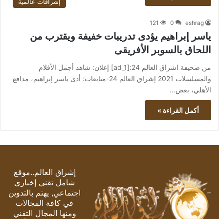
إشراقات عالمية
121
0
eshrag
ياسر إبراهيم يؤدى تدريبات خفيفة ويقترب من
اللحاق بالسوبر الأفريقى
من صحيفة اشراق العالم 24:[ad_1] إعلان: شاهد أجمل الأفلام
والمسلسلات 2021 إشراق العالم 24-متابعات: أدى ياسر إبراهيم، مدافع
الأهلي، بعض…
أكمل القراءة »
إشراق العالم..موقع
شامل تقني إخباري
اجتماعي, يهتم بالتدوين
في كافة المجالات
ومنها المجال التقني