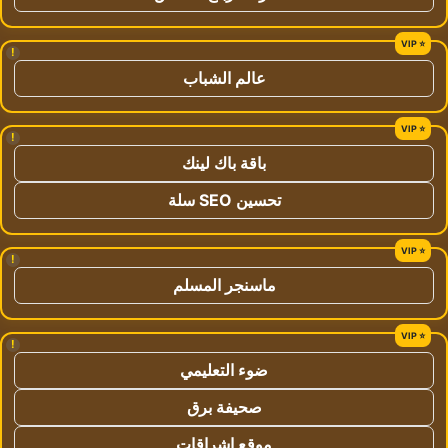
!
عالم الشباب
!
باقة باك لينك
تحسين SEO سلة
!
ماسنجر المسلم
!
ضوء التعليمي
صحيفة برق
موقع اشراقات