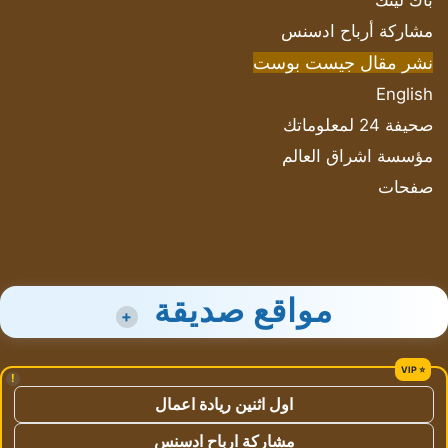
باك لينك
مشاركة أرباح ادسنس
نشر مقال جيست بوست
English
صحيفة 24 لمعلوماتك
مؤسسة اشراق العالم
صفحات
مواقع صديقة
+
!
اول اثنين ريادة اعمال
مشاركة ارباح ادسنس