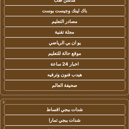
مدسن طب
باك لينك وجيست بوست
مصادر التعليم
مجلة تقنية
يو ان بي الرياضي
موقع حالة للتعليم
اخبار 24 ساعة
هيدب فنون وترفيه
صحيفة العالم
!
شدات ببجي اقساط
شدات ببجي تمارا