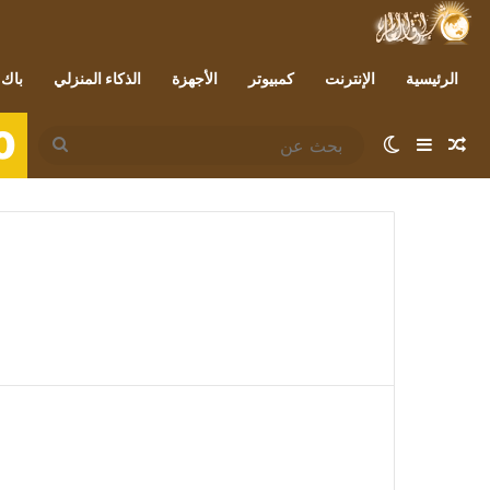
الرئيسية
الإنترنت
كمبيوتر
الأجهزة
الذكاء المنزلي
باك 
0
مقال عشوائي
إضافة عمود جانبي
الوضع المظلم
بحث
عن