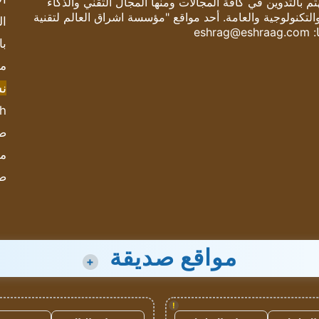
 بالتدوين في كافة المجالات ومنها المجال التقني والذكاء
والتكنولوجية والعامة. أحد مواقع "مؤسسة اشراق العالم لتقنية
ال
:
eshrag@eshraag.com
با
مش
ن
sh
صحيف
مؤ
ص
مواقع صديقة
+
!