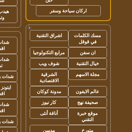
للت
اركان سياحة وسفر
هيدب
وتر
!
مسك الكلمات
اشراق التقنية
في قوقل
شدات
اق
ان سفن
مرابع التكنولوجيا
شدات
خيال التقنية
شوف ويب
تم
مجلة الاسهم
الشرقية
شدات بب
الاقتصادية
ايتونز
عالم الايفون
مدونة كوكان
اق
صحيفة نهج
كار نيوز
شدات
اق
موقع خبرة
أناقة أنثى
التقني
شدات بب
متورخ
مدسن