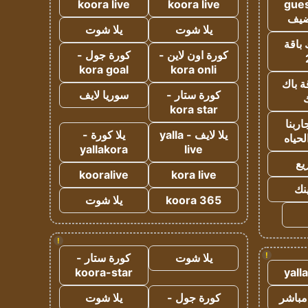
koora live
koora live
gues
ضيف
يلا شوت
يلا شوت
 باقة
كورة اون لاين -
كورة جول -
kora goal
kora onli
ة باك
كورة ستار -
سوريا لايف
ك
kora star
ربنا
يلا لايف - yalla
يلا كورة -
لحياه
yallakora
live
يع
kooralive
kora live
ينك
koora 365
يلا شوت
!
!
يلا شوت
كورة ستار -
koora-star
yall
مباشر
كورة جول -
يلا شوت