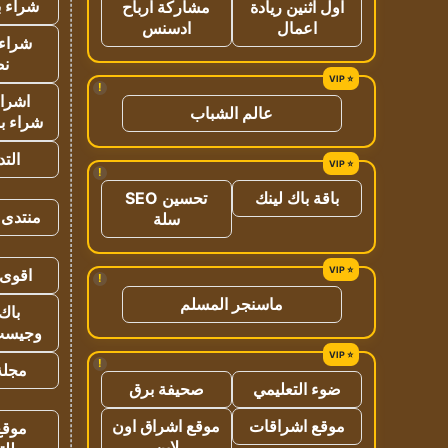
شراء ب
اول اثنين ريادة
مشاركة ارباح
اعمال
ادسنس
شراء 
نص
!
اشراق
عالم الشباب
شراء با
الت
!
باقة باك لينك
تحسين SEO
منتدى 
سلة
اقوى 
!
ماسنجر المسلم
باك 
وجيست
!
مجلة 
ضوء التعليمي
صحيفة برق
موقع اشراقات
موقع اشراق اون
موقع
لاين