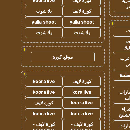
دريد
كورة لايف
koora live
ر
كورة لايف
يلا شوت
yalla shoot
yalla shoot
!
ه
يلا شوت
يلا شوت
ة
ليك
!
موقع كورة
غرب
اض
!
طحة
كورة لايف
koora live
ارات
kora live
koora live
ب
koora live
كورة لايف
راء
koora live
koora live
تشليح
كورة لايف -
كورة لايف -
ارات