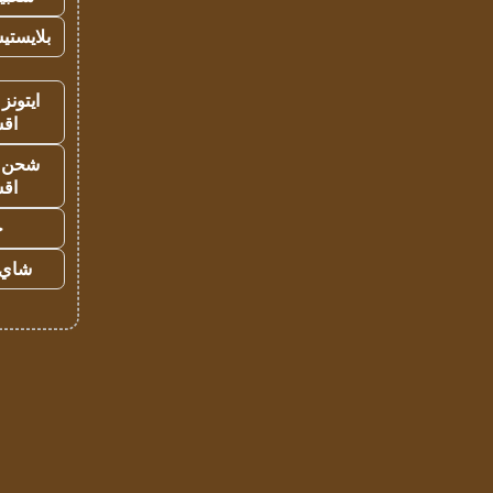
بلايستي
ايتونز
اق
شحن يل
اق
ح
شاي 