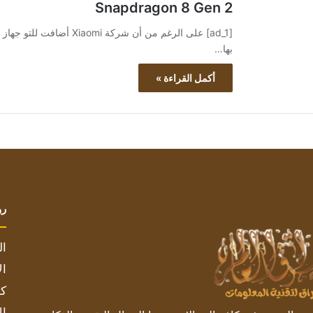
Snapdragon 8 Gen 2
بها…
أكمل القراءة »
رو
ال
ال
كم
ال