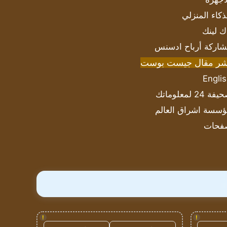
ذكاء المنزلي
ك لينك
اركة أرباح ادسنس
شر مقال جيست بوست
Engli
ة 24 لمعلوماتك
سسة اشراق العالم
فحات
!
!