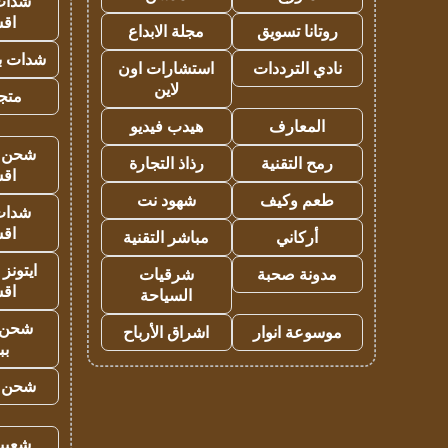
شدات
اق
روتانا تسويق
مجلة الابداع
شدات بب
نادي الترددات
استشارات اون
لاين
متجر 
المعارف
هيدب فيديو
شحن يل
رمح التقنية
رذاذ التجارة
اق
طعم وكيف
شهود نت
شدات
اق
أركاني
مباشر التقنية
ايتونز
مدونة صحبة
شرقيات
اق
السياحة
شحن 
موسوعة انوار
اشراق الأرباح
بب
شحن يل
شعبية