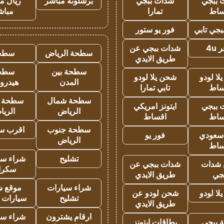
 ببجي
شدات ببجي
برشلونة مباشر
ريال م
ساط
تمارا
مباش
جي تابي
فور يو ستور
4u
شدات ببجي عن
سطحة الرياض
سطح
طريق الايدي
سطحة بين
سطح
ا لودو
شحن يلا لودو
المدن
هيدرو
ساط
تابي تمارا
سطحة شمال
سطحة 
 ببجي
ايتونز امريكي
الرياض
الري
ساط
اقساط
سطحة جنوب
اقرب س
 سعودي
فور يو
الرياض
ساط
تشليح
شراء سي
شدات
شدات ببجي عن
سكرا
جي
طريق الايدي
شراء سيارات
موقع ش
ا لودو
شحن لودو عن
تشليح
سيارات 
طريق الايدي
ارقام يشترون
شراء سي
 ببجي
بطاقات ايتونز