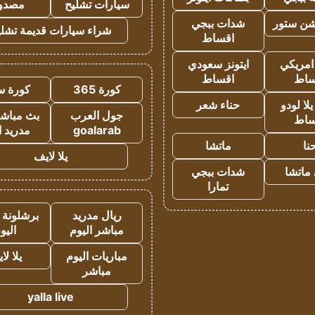
سيارات تشليح
مصدو
شن ستور
شدات ببجي
شراء سيارات قديمة تشلي
اقساط
 امريكي
ايتونز سعودي
ساط
اقساط
كورة 365
كورة س
ا لودو
حناء شعر
جول العرب
بث مباشر
ساط
goalarab
مدريد ا
نا
ماتشا
يلا لايف
ماتشا
شدات ببجي
تمارا
ريال مدريد
برشلونة 
مباشر اليوم
اليو
مباريات اليوم
يلا لا
مباشر
yalla live