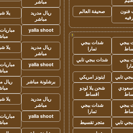
عليم
مباشر
 فنون
صحيفة العالم
ريال مدريد
يلا ش
فيه
مباشر
yalla shoot
مباريات 
!
مباش
 ببجي
شدات ببجي
ريال مدريد
يلا ش
ساط
تمارا
مباشر
 ببجي
شدات ببجي تابي
yalla shoot
مباريات 
ارا
مباش
جي تابي
ايتونز امريكي
برشلونة مباشر
ريال م
 سعودي
شحن يلا لودو
مباش
ساط
اقساط
ريال مدريد
يلا ش
 ببجي
شدات ببجي
مباشر
ساط
تمارا
yalla shoot
مباريات 
جي تابي
متجر تقسيط
مباش