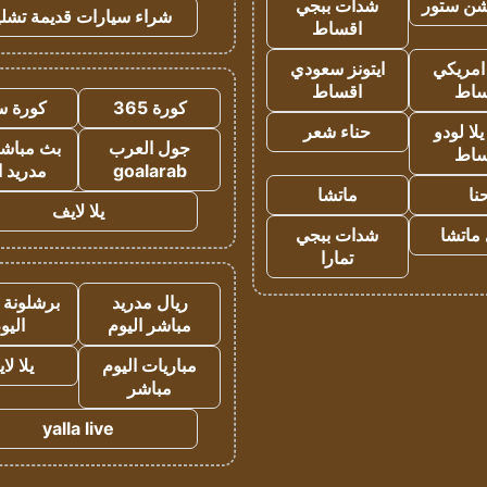
شن ستور
شدات ببجي
شراء سيارات قديمة تشلي
اقساط
 امريكي
ايتونز سعودي
ساط
اقساط
كورة 365
كورة س
ا لودو
حناء شعر
جول العرب
بث مباشر
ساط
goalarab
مدريد ا
نا
ماتشا
يلا لايف
ماتشا
شدات ببجي
تمارا
ريال مدريد
برشلونة 
مباشر اليوم
اليو
مباريات اليوم
يلا لا
مباشر
yalla live