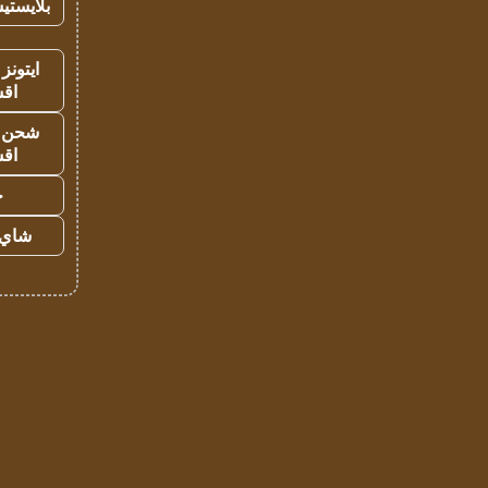
بلايستي
ايتونز
اق
شحن يل
اق
ح
شاي 