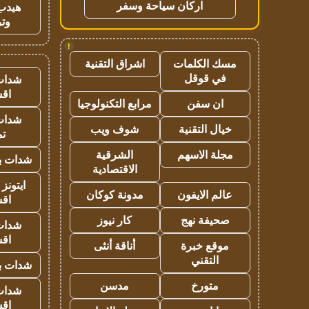
اركان سياحة وسفر
هيدب
وتر
!
مسك الكلمات
اشراق التقنية
في قوقل
شدات
اق
ان سفن
مرابع التكنولوجيا
شدات
خيال التقنية
شوف ويب
تم
مجلة الاسهم
الشرقية
شدات بب
الاقتصادية
ايتونز
عالم الايفون
مدونة كوكان
اق
صحيفة نهج
كار نيوز
شدات
اق
موقع خبرة
أناقة أنثى
التقني
شدات بب
متورخ
مدسن
شدات
اق