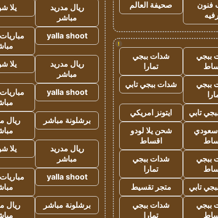
 فنون
صحيفة العالم
ريال مدريد
يلا ش
فيه
مباشر
yalla shoot
مباريات 
!
مباش
 ببجي
شدات ببجي
ريال مدريد
يلا ش
ساط
تمارا
مباشر
 ببجي
شدات ببجي تابي
yalla shoot
مباريات 
ارا
مباش
جي تابي
ايتونز امريكي
برشلونة مباشر
ريال م
 سعودي
شحن يلا لودو
مباش
ساط
اقساط
ريال مدريد
يلا ش
 ببجي
شدات ببجي
مباشر
ساط
تمارا
yalla shoot
مباريات 
جي تابي
متجر تقسيط
مباش
 ببجي
شدات ببجي
برشلونة مباشر
ريال م
ساط
تمارا
مباش