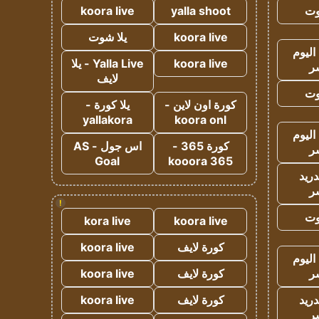
وت
yalla shoot
koora live
koora live
يلا شوت
اليوم
koora live
Yalla Live - يلا
ر
لايف
وت
كورة اون لاين -
يلا كورة -
yallakora
koora onl
اليوم
كورة 365 -
اس جول - AS
ر
Goal
kooora 365
دريد
ر
!
وت
kora live
koora live
كورة لايف
koora live
اليوم
ر
كورة لايف
koora live
دريد
كورة لايف
koora live
ر