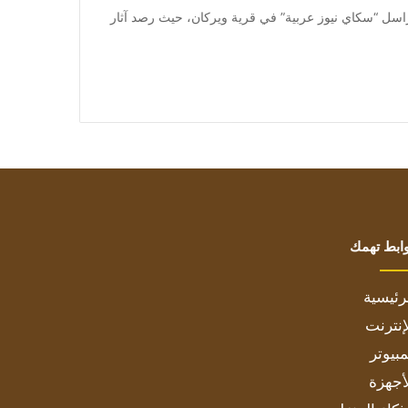
] رائحة الموت وجال مراسل “سكاي نيوز عربية” في قرية ويركان، حيث رصد آثار
ابط تهمك
رئيسية
إنترنت
بيوتر
أجهزة