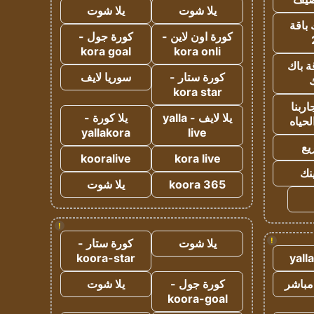
يلا شوت
يلا شوت
 باقة
كورة اون لاين -
كورة جول -
kora goal
kora onli
ة باك
كورة ستار -
سوريا لايف
ك
kora star
ربنا
يلا لايف - yalla
يلا كورة -
لحياه
yallakora
live
يع
kooralive
kora live
ينك
koora 365
يلا شوت
!
!
يلا شوت
كورة ستار -
koora-star
yall
مباشر
كورة جول -
يلا شوت
koora-goal