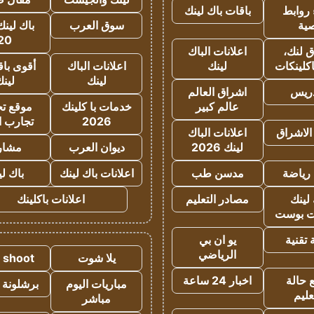
روابط
باقات باك لينك
ية
سوق العرب
باك لينك
20
 لنك،
اعلانات الباك
كلينكات
لينك
اعلانات الباك
أقوى باق
لينك
لين
دريس
اشراق العالم
عالم كبير
خدمات با كلينك
موقع تجا
2026
تجارب ا
الاشراق
اعلانات الباك
لينك 2026
ديوان العرب
مشار
رياضة
مدسن طب
اعلانات باك لينك
باك ل
لينك
مصادر التعليم
اعلانات باكلينك
 بوست
تقنية
يو ان بي
الرياضي
يلا شوت
a shoot
 حالة
اخبار 24 ساعة
مباريات اليوم
برشلونة 
عليم
مباشر