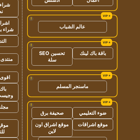
شراء 
نص
!
اشراق
عالم الشباب
شراء با
الت
!
باقة باك لينك
تحسين SEO
منتدى 
سلة
اقوى 
!
ماسنجر المسلم
باك 
وجيست
!
مجلة 
ضوء التعليمي
صحيفة برق
موقع اشراقات
موقع اشراق اون
موقع
لاين
للت