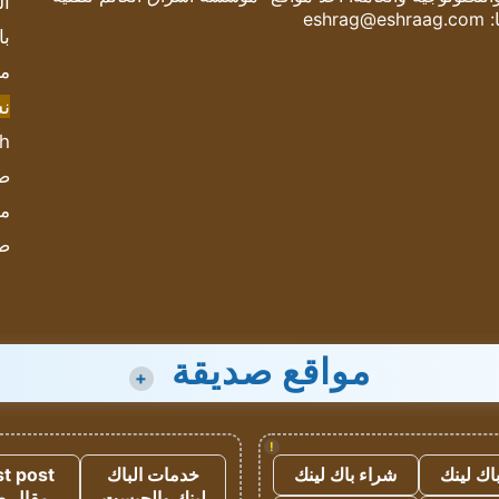
ال
:
eshrag@eshraag.com
با
مش
ن
sh
صحيف
مؤ
ص
مواقع صديقة
+
!
اك لينك
شراء باك لينك
خدمات الباك
t post
لينك والجيست
مقال 