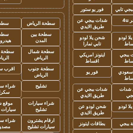
جي تابي
فور يو ستور
4u
شدات ببجي عن
سطحة الرياض
سطح
طريق الايدي
سطحة بين
سطح
ا لودو
شحن يلا لودو
المدن
هيدرو
ساط
تابي تمارا
سطحة شمال
سطحة 
 ببجي
ايتونز امريكي
الرياض
الري
ساط
اقساط
سطحة جنوب
اقرب س
 سعودي
فور يو
الرياض
ساط
تشليح
شراء سي
شدات
شدات ببجي عن
سكرا
جي
طريق الايدي
شراء سيارات
موقع ش
ا لودو
شحن لودو عن
تشليح
سيارات 
طريق الايدي
ارقام يشترون
شراء سي
 ببجي
بطاقات ايتونز
سيارات تشليح
مصدو