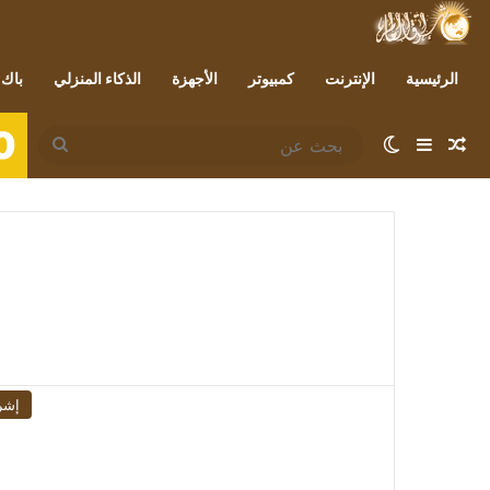
الرئيسية
الإنترنت
كمبيوتر
الأجهزة
الذكاء المنزلي
باك 
0
مقال عشوائي
إضافة عمود جانبي
الوضع المظلم
بحث
عن
إشر