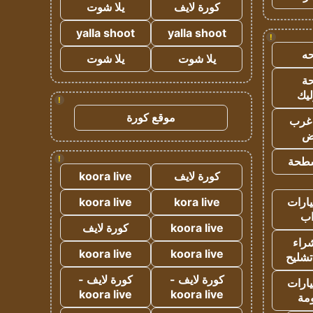
كورة لايف
يلا شوت
yalla shoot
yalla shoot
!
ه
يلا شوت
يلا شوت
ة
ليك
!
موقع كورة
غرب
اض
!
طحة
كورة لايف
koora live
ارات
kora live
koora live
ب
koora live
كورة لايف
راء
koora live
koora live
تشليح
كورة لايف -
كورة لايف -
ارات
koora live
koora live
مة