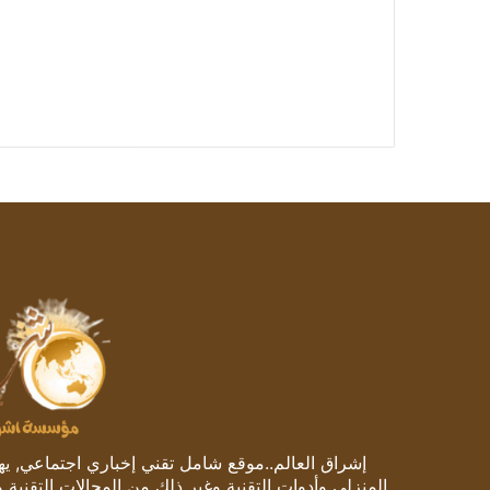
إشراق العالم..موقع شامل تقني إخباري اجتماعي, يهتم
المنزلي وأدوات التقنية وغير ذلك من المجالات التقنية 