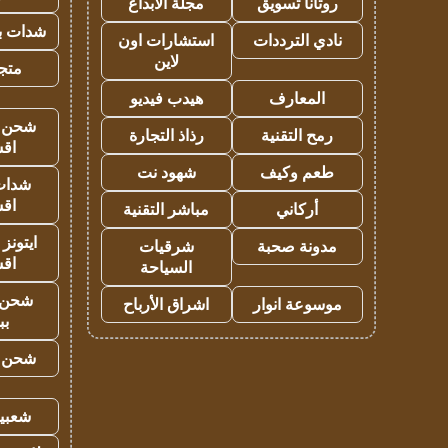
روتانا تسويق
مجلة الابداع
شدات بب
نادي الترددات
استشارات اون
لاين
متجر 
المعارف
هيدب فيديو
شحن يل
رمح التقنية
رذاذ التجارة
اق
طعم وكيف
شهود نت
شدات
اق
أركاني
مباشر التقنية
ايتونز
مدونة صحبة
شرقيات
اق
السياحة
شحن 
موسوعة انوار
اشراق الأرباح
بب
شحن يل
شعبية