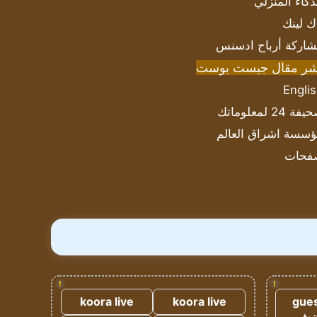
ذكاء المنزلي
ك لينك
اركة أرباح ادسنس
شر مقال جيست بوست
Engli
ة 24 لمعلوماتك
سسة اشراق العالم
فحات
!
!
koora live
koora live
gues
ضيف