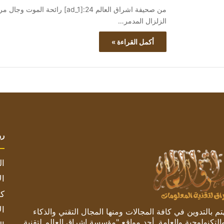
من صحيفة اشراق العالم 24:[ad_1
الزلزال المدمر…
أكمل القراءة »
رو
ال
ال
كم
ال
 بالتدوين في كافة المجالات ومنها المجال التقني والذكاء
والتكنولوجية والعامة. أحد مواقع "مؤسسة اشراق العالم لتقنية