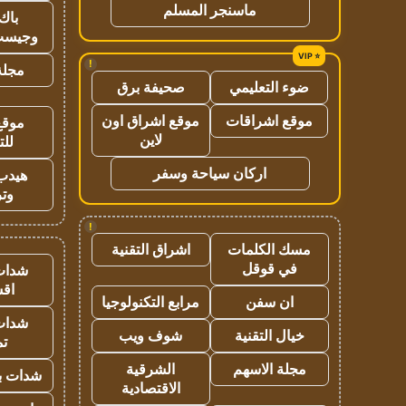
ماسنجر المسلم
باك 
وجيست
!
مجلة 
ضوء التعليمي
صحيفة برق
موقع اشراقات
موقع اشراق اون
موقع
لاين
للت
اركان سياحة وسفر
هيدب
وتر
!
مسك الكلمات
اشراق التقنية
في قوقل
شدات
اق
ان سفن
مرابع التكنولوجيا
شدات
خيال التقنية
شوف ويب
تم
مجلة الاسهم
الشرقية
شدات بب
الاقتصادية