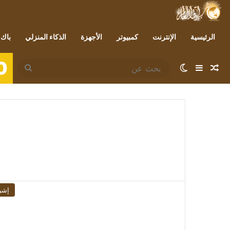
الرئيسية
الإنترنت
كمبيوتر
الأجهزة
الذكاء المنزلي
باك 
0
مقال عشوائي
إضافة عمود جانبي
الوضع المظلم
بحث
عن
إشر