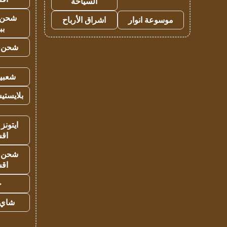
السياحة
شحن 
موسوعة انوار
اشراق الأرباح
بب
شحن يل
شعبية
بلايستي
ايتونز
اق
شحن يل
اق
ح
شاي 