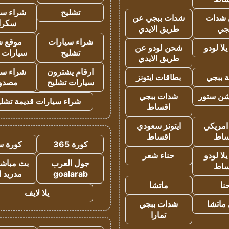
تشليح
شراء سي
شدات
شدات ببجي عن
سكرا
جي
طريق الايدي
شراء سيارات
موقع ش
ا لودو
شحن لودو عن
تشليح
سيارات 
طريق الايدي
ارقام يشترون
شراء سي
 ببجي
بطاقات ايتونز
سيارات تشليح
مصدو
شن ستور
شدات ببجي
شراء سيارات قديمة تشلي
اقساط
 امريكي
ايتونز سعودي
ساط
اقساط
كورة 365
كورة س
ا لودو
حناء شعر
جول العرب
بث مباشر
ساط
goalarab
مدريد ا
نا
ماتشا
يلا لايف
ماتشا
شدات ببجي
تمارا