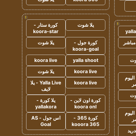
!
!
يلا شوت
كورة ستار -
koora-star
yall
مباشر
كورة جول -
يلا شوت
koora-goal
وت
yalla shoot
koora live
koora live
يلا شوت
اليوم
koora live
Yalla Live - يلا
ر
لايف
وت
كورة اون لاين -
يلا كورة -
yallakora
koora onl
اليوم
كورة 365 -
اس جول - AS
ر
Goal
kooora 365
دريد