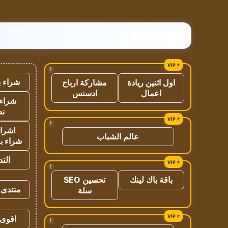
!
شراء ب
اول اثنين ريادة
مشاركة ارباح
اعمال
ادسنس
شراء 
نص
!
اشراق
عالم الشباب
شراء با
الت
!
باقة باك لينك
تحسين SEO
منتدى 
سلة
اقوى 
!