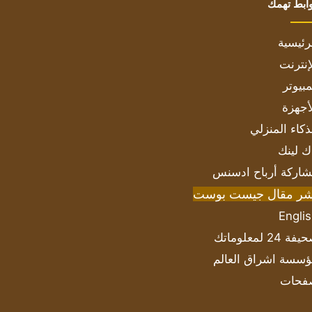
ابط تهمك
رئيسية
إنترنت
بيوتر
أجهزة
ذكاء المنزلي
ك لينك
اركة أرباح ادسنس
شر مقال جيست بوست
Engli
ة 24 لمعلوماتك
سسة اشراق العالم
فحات