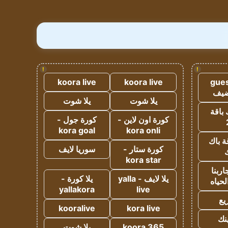
!
!
koora live
koora live
gues
ضيف
يلا شوت
يلا شوت
 باقة
كورة اون لاين -
كورة جول -
kora goal
kora onli
ة باك
كورة ستار -
سوريا لايف
ك
kora star
ربنا
يلا لايف - yalla
يلا كورة -
لحياه
yallakora
live
يع
kooralive
kora live
ينك
koora 365
يلا شوت