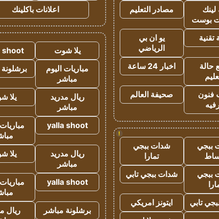
لينك
مصادر التعليم
اعلانات باكلينك
 بوست
تقنية
يو ان بي
الرياضي
يلا شوت
a shoot
 حالة
اخبار 24 ساعة
مباريات اليوم
برشلونة 
عليم
مباشر
 فنون
صحيفة العالم
ريال مدريد
يلا ش
فيه
مباشر
yalla shoot
مباريات 
!
مباش
 ببجي
شدات ببجي
ريال مدريد
يلا ش
ساط
تمارا
مباشر
 ببجي
شدات ببجي تابي
yalla shoot
مباريات 
ارا
مباش
جي تابي
ايتونز امريكي
برشلونة مباشر
ريال م