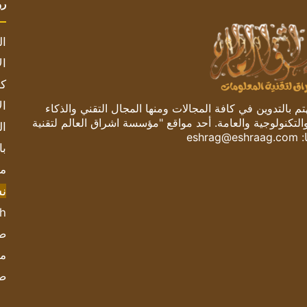
رو
ال
ال
كم
ال
 بالتدوين في كافة المجالات ومنها المجال التقني والذكاء
والتكنولوجية والعامة. أحد مواقع "مؤسسة اشراق العالم لتقنية
ال
:
eshrag@eshraag.com
با
مش
ن
sh
صحيف
مؤ
ص