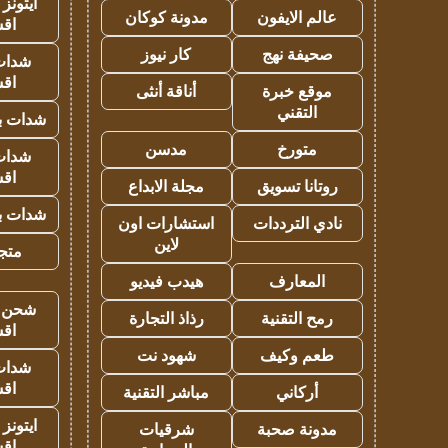
ايتونز
عالم الايفون
مدونة كوكان
اق
صحيفة نهج
كار نيوز
شدات
اق
موقع خبرة
أناقة أنثى
التقني
شدات بب
متورخ
مدسن
شدات
اق
روتانا تسويق
مجلة الابداع
شدات بب
نادي الترددات
استشارات اون
لاين
متجر 
المعارف
هيدب فيديو
شحن يل
رمح التقنية
رذاذ التجارة
اق
طعم وكيف
شهود نت
شدات
اق
أركاني
مباشر التقنية
ايتونز
مدونة صحبة
شرقيات
اق