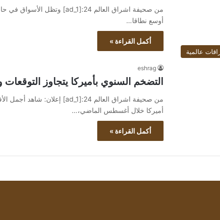
من صحيفة اشراق العالم 24:[ad_1
أوسع نطاقا…
أكمل القراءة »
اقات عالمية
eshrag
التضخم السنوي بأميركا يتجاوز التوقعات ويرتفع 3.7% 
أميركا خلال أغسطس الماضي،…
أكمل القراءة »