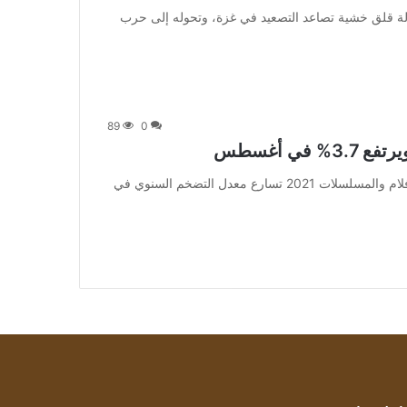
] وتظل الأسواق في حالة قلق خشية تصاعد التصعيد في غزة، وتحوله إلى حرب
89
0
في أغسطس
من صحيفة اشراق العالم 24:[ad_1] إعلان: شاهد أجمل الأفلام والمسلسلات 2021 تسارع معدل التضخم السنوي في