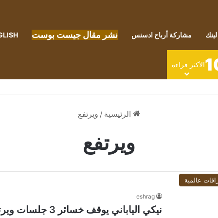
نشر مقال جيست بوست
لينك
مشاركة أرباح ادسنس
GLISH
1
الأكثر قراءة
الرئيسية
/
ويرتفع
ويرتفع
اقات عالمية
eshrag
نيكي الياباني يوقف خسائر 3 جلسات ويرتفع في جلسة متقلبة