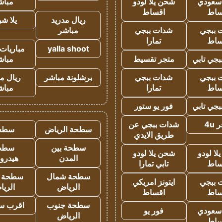
 سعودي
شحن يلا لودو
مباش
ساط
اقساط
ريال مدريد
يلا ش
 ببجي
شدات ببجي
مباشر
ساط
تمارا
yalla shoot
مباريات 
جي تابي
متجر تقسيط
مباش
 ببجي
شدات ببجي
برشلونة مباشر
ريال م
ساط
تمارا
مباش
جي تابي
فور يو ستور
4u
شدات ببجي عن
سطحة الرياض
سطح
طريق الايدي
سطحة بين
سطح
ا لودو
شحن يلا لودو
المدن
هيدرو
ساط
تابي تمارا
سطحة شمال
سطحة 
 ببجي
ايتونز امريكي
الرياض
الري
ساط
اقساط
سطحة جنوب
اقرب س
 سعودي
فور يو
الرياض
ساط