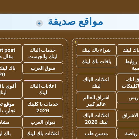
مواقع صديقة
+
!
اك لينك
شراء باك لينك
خدمات الباك
t post
لينك والجيست
مقال 
روابط
باقات باك لينك
ية
سوق العرب
باك لينك
20
 لنك،
اعلانات الباك
كلينكات
لينك
اعلانات الباك
أقوى باق
لينك
لين
دريس
اشراق العالم
عالم كبير
خدمات با كلينك
موقع تجا
2026
تجارب ا
الاشراق
اعلانات الباك
لينك 2026
ديوان العرب
مشار
رياضة
مدسن طب
اعلانات باك لينك
باك ل