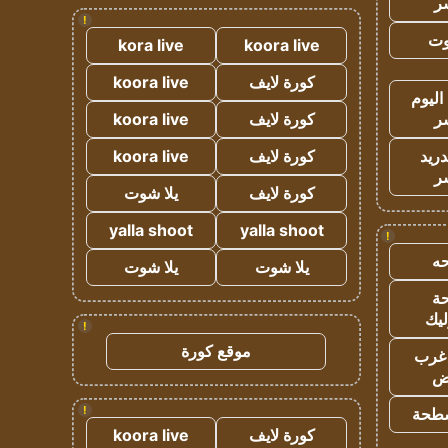
ر
!
وت
kora live
koora live
كورة لايف
koora live
اليوم
ر
كورة لايف
koora live
دريد
كورة لايف
koora live
ر
كورة لايف
يلا شوت
yalla shoot
yalla shoot
!
ه
يلا شوت
يلا شوت
ة
ليك
!
موقع كورة
غرب
اض
!
طحة
كورة لايف
koora live