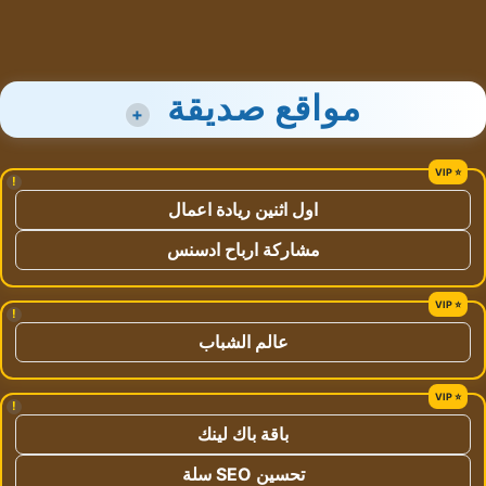
مواقع صديقة
+
!
اول اثنين ريادة اعمال
مشاركة ارباح ادسنس
!
عالم الشباب
!
باقة باك لينك
تحسين SEO سلة