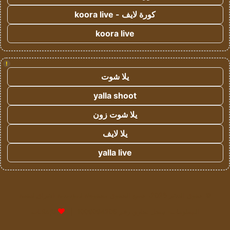
كورة لايف - koora live
koora live
!
يلا شوت
yalla shoot
يلا شوت زون
يلا لايف
yalla live
© حقوق النشر 2026، جميع الحقوق محفوظة لمؤسسة اشراق لتقنية
المعلومات- سجل تجاري رقم 1009094205 |
للإعلانات