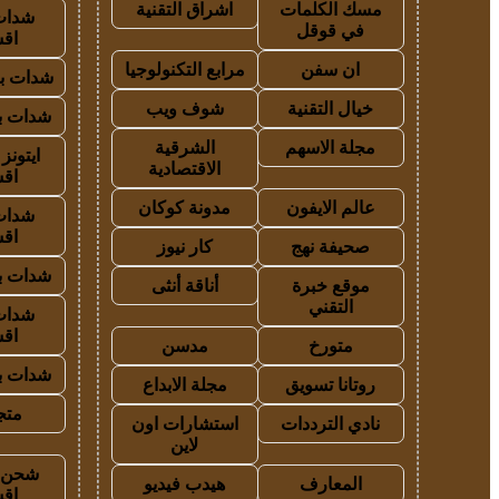
مسك الكلمات
اشراق التقنية
شدات
في قوقل
اق
ان سفن
مرابع التكنولوجيا
شدات بب
خيال التقنية
شوف ويب
شدات بب
مجلة الاسهم
الشرقية
ايتون
الاقتصادية
اق
عالم الايفون
مدونة كوكان
شدات
اق
صحيفة نهج
كار نيوز
شدات بب
موقع خبرة
أناقة أنثى
التقني
شدات
اق
متورخ
مدسن
شدات بب
روتانا تسويق
مجلة الابداع
متجر
نادي الترددات
استشارات اون
لاين
شحن ي
المعارف
هيدب فيديو
اق