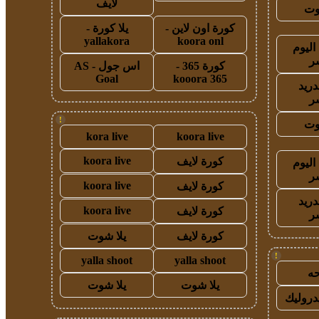
لايف
وت
كورة اون لاين -
يلا كورة -
yallakora
koora onl
اليوم
ر
كورة 365 -
اس جول - AS
Goal
kooora 365
دريد
ر
!
وت
kora live
koora live
koora live
كورة لايف
اليوم
ر
koora live
كورة لايف
دريد
koora live
كورة لايف
ر
كورة لايف
يلا شوت
!
yalla shoot
yalla shoot
ه
يلا شوت
يلا شوت
روليك