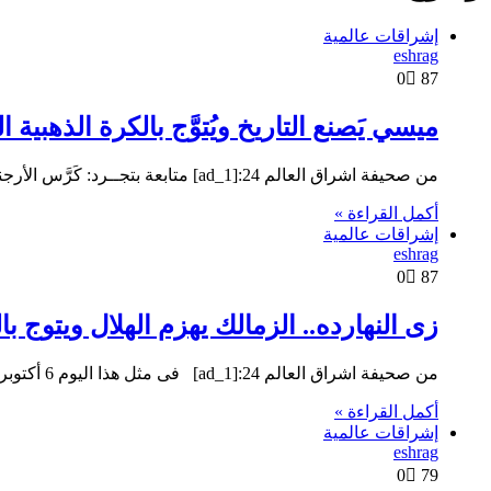
إشراقات عالمية
eshrag
0
87
ميسي يَصنع التاريخ ويُتوَّج بالكرة الذهبية 
من صحيفة اشراق العالم 24:[ad_1] متابعة بتجــرد: كَرَّس الأرجنتيني ليونيل ميسي أسطورته بإحرازه الكرة الذهبية لأفضل لاعب، الجائزة الفردية الأكثر شهرة في كرة القدم العالمية…
أكمل القراءة »
إشراقات عالمية
eshrag
0
87
زى النهارده.. الزمالك يهزم الهلال ويتوج
من صحيفة اشراق العالم 24:[ad_1] فى مثل هذا اليوم 6 أكتوبر 2018، تُوّج نادي الزمالك ببطولة السوبر السعودي المصري…
أكمل القراءة »
إشراقات عالمية
eshrag
0
79