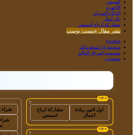
كمبيوتر
الأجهزة
الذكاء المنزلي
باك لينك
مشاركة أرباح ادسنس
نشر مقال جيست بوست
English
صحيفة 24 لمعلوماتك
مؤسسة اشراق العالم
صفحات
!
شراء ب
اول اثنين ريادة
مشاركة ارباح
اعمال
ادسنس
شراء 
نص
!