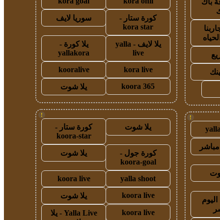
kora goal
kora onli
ة باك
ك
كورة ستار -
سوريا لايف
kora star
اربنا
لحياه
يلا لايف - yalla
يلا كورة -
yallakora
live
يع
kooralive
kora live
ينك
koora 365
يلا شوت
!
!
يلا شوت
كورة ستار -
yall
koora-star
مباشر
كورة جول -
يلا شوت
koora-goal
وت
koora live
yalla shoot
koora live
يلا شوت
اليوم
ر
koora live
Yalla Live - يلا