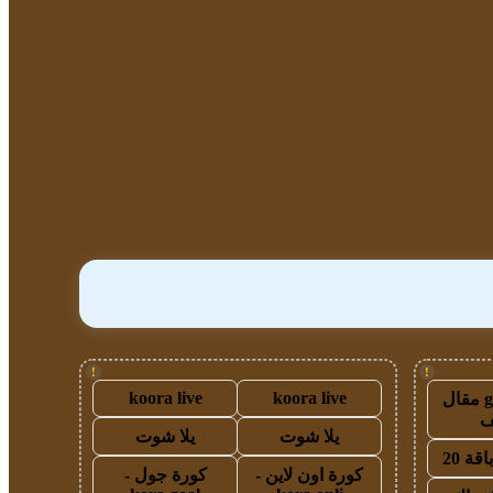
!
!
koora live
koora live
guest post مقال
يلا شوت
يلا شوت
قة 20
كورة اون لاين -
كورة جول -