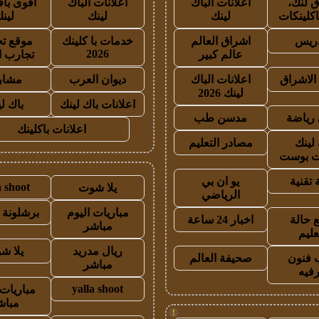
 لنك،
اعلانات الباك
اعلانات الباك
أقوى باق
اكلينكات
لينك
لينك
لين
دريس
اشراق العالم
خدمات با كلينك
موقع تج
2026
عالم كبير
تجارب ا
الاشراق
اعلانات الباك
ديوان العرب
مشار
لينك 2026
اعلانات باك لينك
باك ل
رياضة
مدسن طب
اعلانات باكلينك
 لينك
مصادر التعليم
 بوست
 تقنية
يو ان بي
a shoot
يلا شوت
الرياضي
مباريات اليوم
برشلونة 
 حالة
اخبار 24 ساعة
مباشر
عليم
ريال مدريد
يلا ش
 فنون
صحيفة العالم
مباشر
رفيه
yalla shoot
مباريات 
مباش
!