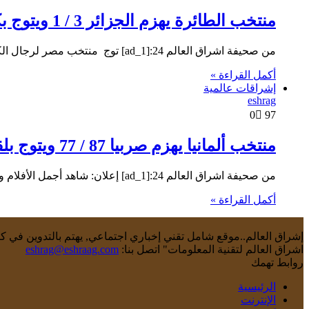
منتخب الطائرة يهزم الجزائر 3 / 1 ويتوج بكأس الأمم الأفريقية
من صحيفة اشراق العالم 24:[ad_1] توج منتخب مصر لرجال الكرة الطائرة بلقب البطولة الأفريقية فى النسخة التى إختتمت بمصر بالفوز…
أكمل القراءة »
إشراقات عالمية
eshrag
0
97
منتخب ألمانيا يهزم صربيا 87 / 77 ويتوج بلقب كأس العالم لكرة السلة
من صحيفة اشراق العالم 24:[ad_1] إعلان: شاهد أجمل الأفلام والمسلسلات 2021 إشراق العالم 24-متابعات: توج منتخب ألمانيا لكرة السلة بلقب…
أكمل القراءة »
إشراق العالم..موقع شامل تقني إخباري اجتماعي, يهتم بالتدوين في كاف
اشراق العالم لتقنية المعلومات" اتصل بنا:
eshrag@eshraag.com
روابط تهمك
الرئيسية
الإنترنت