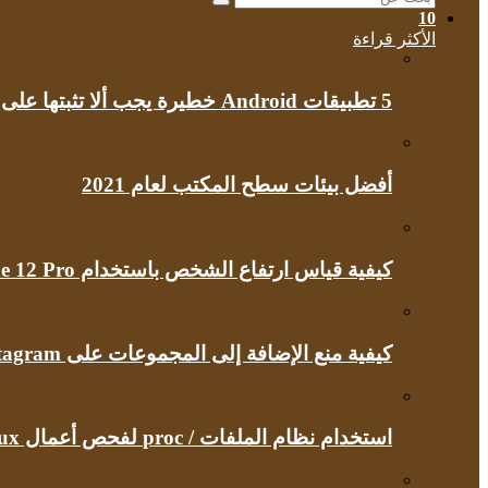
بحث
10
عن
الأكثر قراءة
5 تطبيقات Android خطيرة يجب ألا تثبتها على هاتفك مطلقًا
أفضل بيئات سطح المكتب لعام 2021
كيفية قياس ارتفاع الشخص باستخدام iPhone 12 Pro
كيفية منع الإضافة إلى المجموعات على Instagram
استخدام نظام الملفات / proc لفحص أعمال Linux الداخلية الخاصة بك