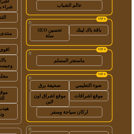
اشراق
عالم الشباب
شراء ب
الت
!
باقة باك لينك
تحسين SEO
منتدى 
سلة
اقوى 
!
باك
ماسنجر المسلم
وجيست
مجلة
!
ضوء التعليمي
صحيفة برق
موقع
موقع اشراقات
موقع اشراق اون
للت
لاين
هيدب
اركان سياحة وسفر
وت
!