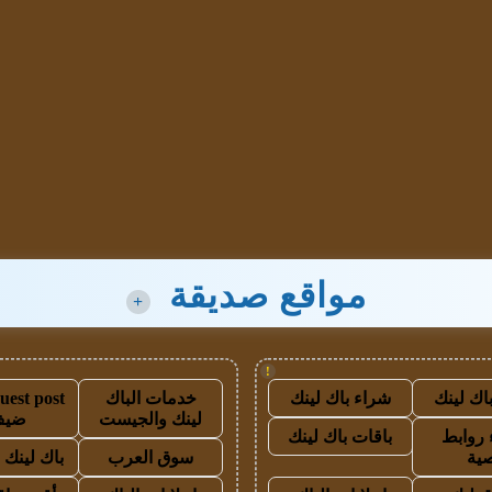
مواقع صديقة
+
!
اك لينك
شراء باك لينك
خدمات الباك
لينك والجيست
ضيف
روابط
باقات باك لينك
ية
سوق العرب
باك لينك با