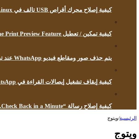
كيفية إصلاح محرك أقراص USB تالف في Linux
كيفية تمكين / تعطيل Google Chrome Print Preview Feature
يتم حذف صور ومقاطع فيديو WhatsApp عند تبديل أجهزة iPhone
كيفية إيقاف تشغيل إيصالات القراءة في WhatsApp
كيفية إصلاح رسالة “Briefly Unavailable for Scheduled Maintenance.Check Back in a Minute” في ووردبريس
الرئيسية
/
ويتوج
ويتوج