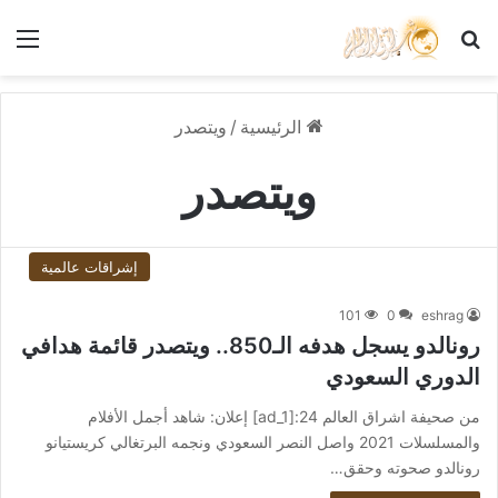
بحث عن
الق
الرئيسية
/
ويتصدر
ويتصدر
إشراقات عالمية
101
0
eshrag
رونالدو يسجل هدفه الـ850.. ويتصدر قائمة هدافي
الدوري السعودي
من صحيفة اشراق العالم 24:[ad_1] إعلان: شاهد أجمل الأفلام
والمسلسلات 2021 واصل النصر السعودي ونجمه البرتغالي كريستيانو
رونالدو صحوته وحقق…