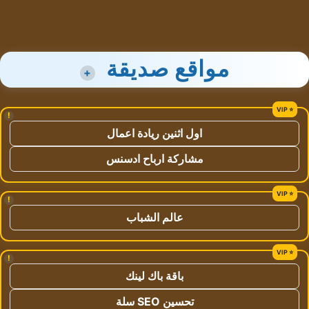
مواقع صديقة
+
!
اول اثنين ريادة اعمال
مشاركة ارباح ادسنس
!
عالم الشباب
!
باقة باك لينك
تحسين SEO سلة