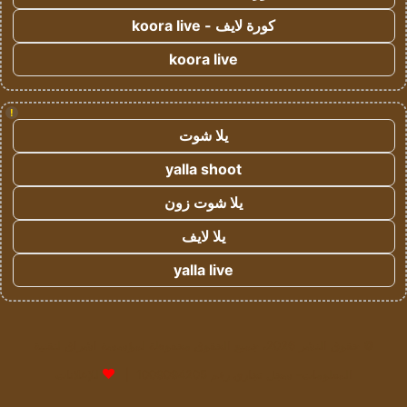
كورة لايف - koora live
koora live
!
يلا شوت
yalla shoot
يلا شوت زون
يلا لايف
yalla live
© حقوق النشر 2026، جميع الحقوق محفوظة لمؤسسة اشراق لتقنية
المعلومات- سجل تجاري رقم 1009094205 |
للإعلانات