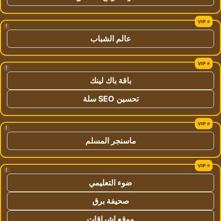
!
عالم الشباب
!
باقة باك لينك
تحسين SEO سلة
!
ماسنجر المسلم
!
ضوء التعليمي
صحيفة برق
موقع اشراقات