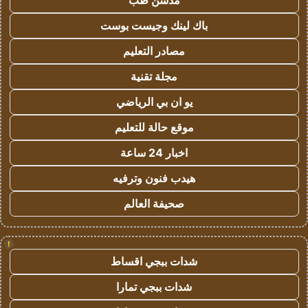
مدسن طب
باك لينك وجيست بوست
مصادر التعليم
مجلة تقنية
يو ان بي الرياضي
موقع حالة للتعليم
اخبار 24 ساعة
هيدب فنون وترفيه
صحيفة العالم
!
شدات ببجي اقساط
شدات ببجي تمارا