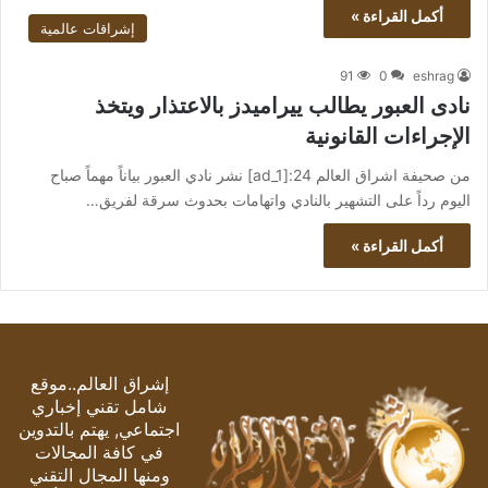
أكمل القراءة »
إشراقات عالمية
91
0
eshrag
نادى العبور يطالب ييراميدز بالاعتذار ويتخذ
الإجراءات القانونية
من صحيفة اشراق العالم 24:[ad_1] نشر نادي العبور بياناً مهماً صباح
اليوم رداً على التشهير بالنادي واتهامات بحدوث سرقة لفريق…
أكمل القراءة »
إشراق العالم..موقع
شامل تقني إخباري
اجتماعي, يهتم بالتدوين
في كافة المجالات
ومنها المجال التقني