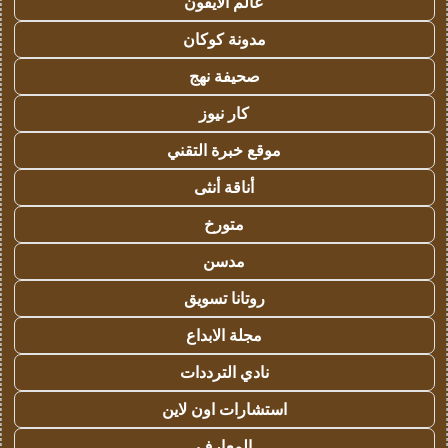
عالم الايفون
مدونة كوكان
صحيفة نهج
كار نيوز
موقع خبرة التقني
أناقة أنثى
متورخ
مدسن
روتانا تسويق
مجلة الابداع
نادي الترددات
استشارات اون لاين
المعارف