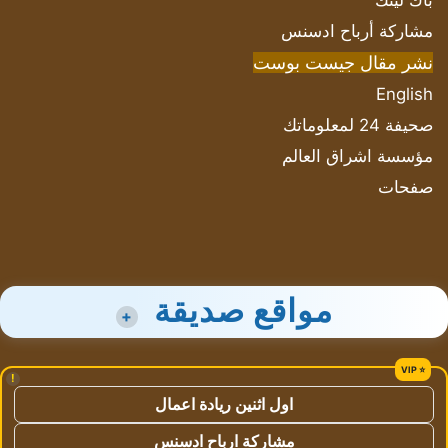
باك لينك
مشاركة أرباح ادسنس
نشر مقال جيست بوست
English
صحيفة 24 لمعلوماتك
مؤسسة اشراق العالم
صفحات
مواقع صديقة
+
!
اول اثنين ريادة اعمال
مشاركة ارباح ادسنس