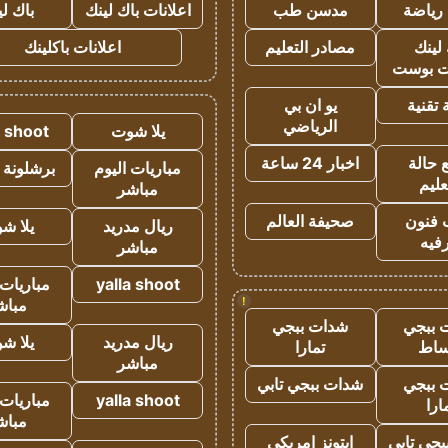
رياضة
مدسن طب
اعلانات باك لينك
باك ل
لينك
مصادر التعليم
اعلانات باكلينك
 بوست
تقنية
يو ان بي
الرياضي
يلا شوت
a shoot
 حالة
اخبار 24 ساعة
مباريات اليوم
برشلونة 
عليم
مباشر
 فنون
صحيفة العالم
ريال مدريد
يلا ش
فيه
مباشر
yalla shoot
مباريات 
!
مباش
 ببجي
شدات ببجي
ريال مدريد
يلا ش
ساط
تمارا
مباشر
 ببجي
شدات ببجي تابي
yalla shoot
مباريات 
ارا
مباش
جي تابي
ايتونز امريكي