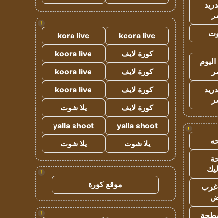
دريد
ر
!
وت
kora live
koora live
كورة لايف
koora live
اليوم
ر
كورة لايف
koora live
دريد
كورة لايف
koora live
ر
كورة لايف
يلا شوت
yalla shoot
yalla shoot
!
ه
يلا شوت
يلا شوت
ة
ليك
!
موقع كورة
غرب
اض
!
طحة