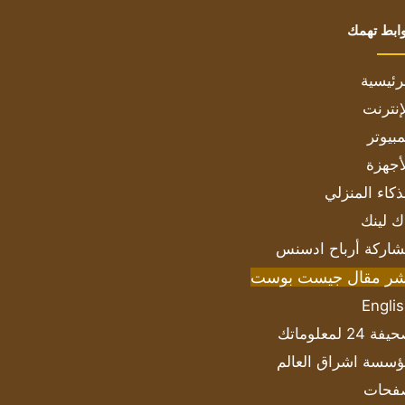
ابط تهمك
رئيسية
إنترنت
بيوتر
أجهزة
ذكاء المنزلي
ك لينك
اركة أرباح ادسنس
شر مقال جيست بوست
Engli
ة 24 لمعلوماتك
سسة اشراق العالم
فحات