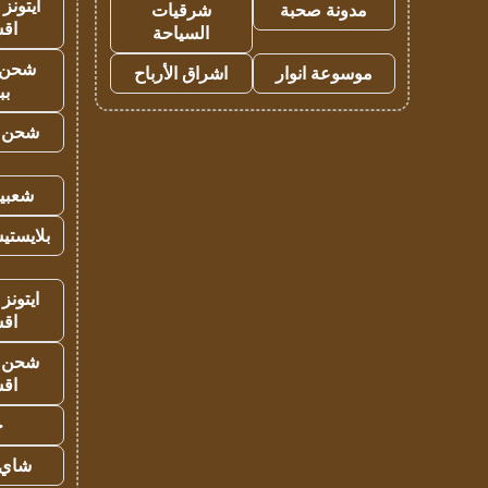
ايتونز
مدونة صحبة
شرقيات
اق
السياحة
شحن 
موسوعة انوار
اشراق الأرباح
بب
شحن يل
شعبية
بلايستي
ايتونز
اق
شحن يل
اق
ح
شاي 