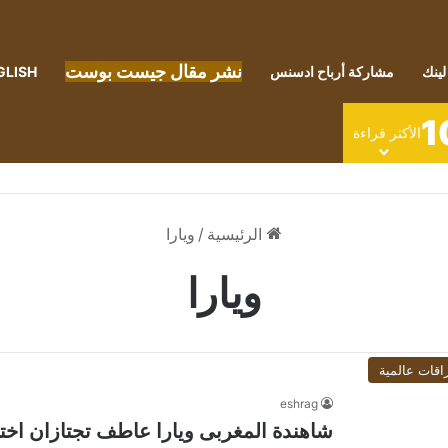
نشر مقال جيست بوست
لينك
مشاركة أرباح ادسنس
GLISH
1
الأكثر قراءة
الرئيسية
/
ويارا
ويارا
اقات عالمية
eshrag
شاهندة المغربى ويارا عاطف تجتازان اختب