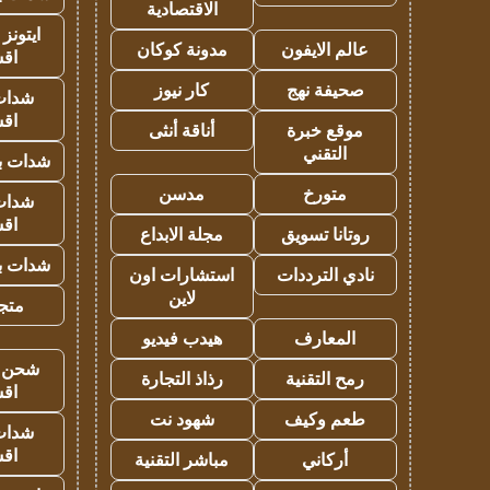
الاقتصادية
ايتونز
عالم الايفون
مدونة كوكان
اق
صحيفة نهج
كار نيوز
شدات
اق
موقع خبرة
أناقة أنثى
التقني
شدات بب
متورخ
مدسن
شدات
اق
روتانا تسويق
مجلة الابداع
شدات بب
نادي الترددات
استشارات اون
لاين
متجر 
المعارف
هيدب فيديو
شحن يل
رمح التقنية
رذاذ التجارة
اق
طعم وكيف
شهود نت
شدات
اق
أركاني
مباشر التقنية