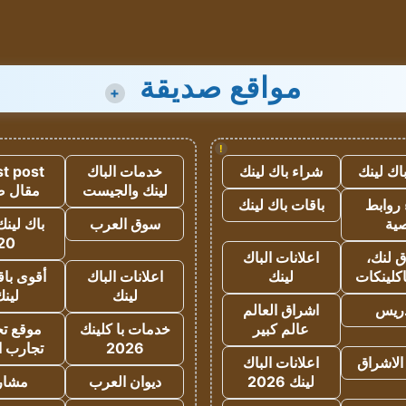
مواقع صديقة
+
!
اك لينك
شراء باك لينك
خدمات الباك
t post
لينك والجيست
مقال 
روابط
باقات باك لينك
ية
سوق العرب
باك لينك
20
 لنك،
اعلانات الباك
كلينكات
لينك
اعلانات الباك
أقوى باق
لينك
لين
دريس
اشراق العالم
عالم كبير
خدمات با كلينك
موقع تجا
2026
تجارب ا
الاشراق
اعلانات الباك
لينك 2026
ديوان العرب
مشار