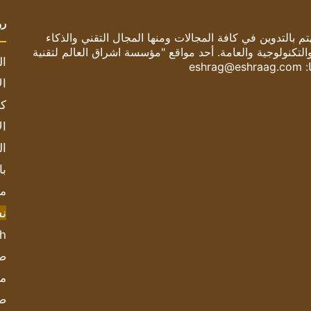
رو
 بالتدوين في كافة المجالات ومنها المجال التقني والذكاء
والتكنولوجية والعامة. أحد مواقع "مؤسسة اشراق العالم لتقنية
ال
:
eshrag@eshraag.com
ال
كم
ال
ال
با
مش
ن
sh
صحيف
مؤ
ص