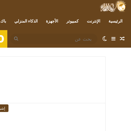
الرئيسية
الإنترنت
كمبيوتر
الأجهزة
الذكاء المنزلي
باك 
0
مقال عشوائي
إضافة عمود جانبي
الوضع المظلم
بحث
عن
إشر