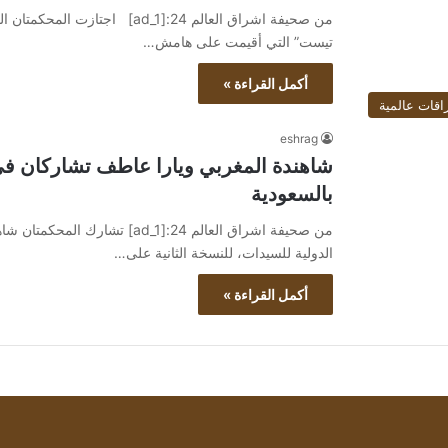
من صحيفة اشراق العالم 24:[ad_1]
تيست” التي أقيمت على هامش…
أكمل القراءة »
اقات عالمية
eshrag
شاهندة المغربي ويارا عاطف تشاركان فى 
بالسعودية
من صحيفة اشراق العالم 24:[ad_1]
الدولية للسيدات، للنسخة الثانية على…
أكمل القراءة »