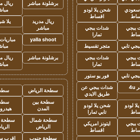
برشلونة مباشر
ريال م
 سعودي
شحن يلا لودو
مباش
ساط
اقساط
ريال مدريد
يلا ش
 ببجي
شدات ببجي
مباشر
ساط
تمارا
yalla shoot
مباريات 
جي تابي
متجر تقسيط
مباش
 ببجي
شدات ببجي
برشلونة مباشر
ريال م
ساط
تمارا
مباش
جي تابي
فور يو ستور
4u
شدات ببجي عن
سطحة الرياض
سطح
طريق الايدي
سطحة بين
سطح
ا لودو
شحن يلا لودو
المدن
هيدرو
ساط
تابي تمارا
سطحة شمال
سطحة 
 ببجي
ايتونز امريكي
الرياض
الري
ساط
اقساط
سطحة جنوب
اقرب س