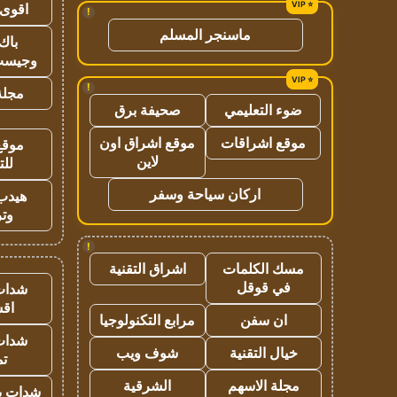
اقوى 
!
ماسنجر المسلم
باك 
وجيست
!
مجلة 
ضوء التعليمي
صحيفة برق
موقع اشراقات
موقع اشراق اون
موقع
لاين
للت
اركان سياحة وسفر
هيدب
وتر
!
مسك الكلمات
اشراق التقنية
في قوقل
شدات
اق
ان سفن
مرابع التكنولوجيا
شدات
خيال التقنية
شوف ويب
تم
مجلة الاسهم
الشرقية
شدات بب