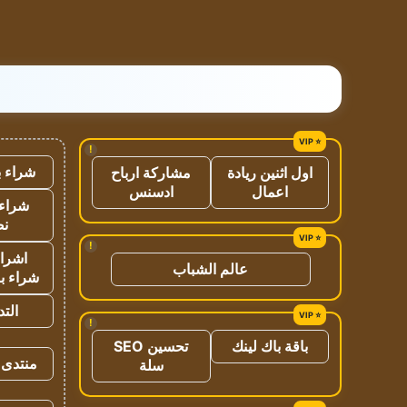
!
شراء ب
اول اثنين ريادة
مشاركة ارباح
اعمال
ادسنس
شراء 
نص
!
اشراق
عالم الشباب
شراء با
الت
!
باقة باك لينك
تحسين SEO
منتدى 
سلة