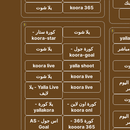
ينك
koora 365
يلا شوت
!
!
يلا شوت
كورة ستار -
koora-star
yall
مباشر
كورة جول -
يلا شوت
koora-goal
وت
yalla shoot
koora live
koora live
يلا شوت
اليوم
koora live
Yalla Live - يلا
ر
لايف
وت
كورة اون لاين -
يلا كورة -
yallakora
koora onl
اليوم
كورة 365 -
اس جول - AS
ر
Goal
kooora 365