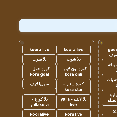
!
!
koora live
koora live
gues
ضيف
يلا شوت
يلا شوت
 باقة
كورة اون لاين -
كورة جول -
kora goal
kora onli
ة باك
كورة ستار -
سوريا لايف
ك
kora star
ربنا
يلا لايف - yalla
يلا كورة -
لحياه
yallakora
live
يع
kooralive
kora live