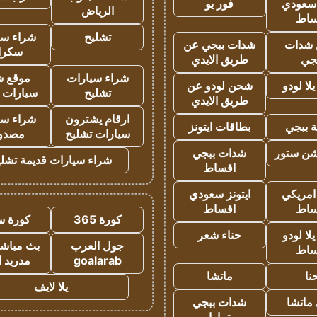
 سعودي
فور يو
الرياض
ساط
تشليح
شراء سي
شدات
شدات ببجي عن
سكرا
جي
طريق الايدي
شراء سيارات
موقع ش
ا لودو
شحن لودو عن
تشليح
سيارات 
طريق الايدي
ارقام يشترون
شراء سي
 ببجي
بطاقات ايتونز
سيارات تشليح
مصدو
شن ستور
شدات ببجي
شراء سيارات قديمة تشلي
اقساط
 امريكي
ايتونز سعودي
ساط
اقساط
كورة 365
كورة س
ا لودو
حناء شعر
جول العرب
بث مباشر
ساط
goalarab
مدريد ا
نا
ماتشا
يلا لايف
ماتشا
شدات ببجي