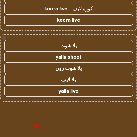
كورة لايف - koora live
koora live
!
يلا شوت
yalla shoot
يلا شوت زون
يلا لايف
yalla live
© حقوق النشر 2026، جميع الحقوق محفوظة لمؤسسة اشراق لتقنية
المعلومات- سجل تجاري رقم 1009094205 |
للإعلانات