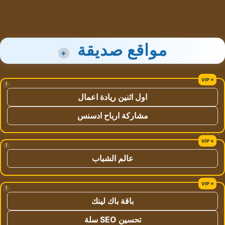
مواقع صديقة
+
!
اول اثنين ريادة اعمال
مشاركة ارباح ادسنس
!
عالم الشباب
!
باقة باك لينك
تحسين SEO سلة