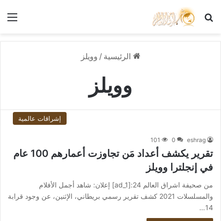
بحث عن
الق
الرئيسية
/
وويلز
وويلز
إشراقات عالمية
101
0
eshrag
تقرير يكشف أعداد مَن تجاوزت أعمارهم 100 عام
في إنجلترا وويلز
من صحيفة اشراق العالم 24:[ad_1] إعلان: شاهد أجمل الأفلام
والمسلسلات 2021 كشف تقرير رسمي بريطاني، الإثنين، عن وجود قرابة
14…