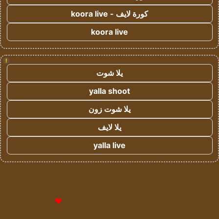
كورة لايف - koora live
koora live
!
يلا شوت
yalla shoot
يلا شوت زون
يلا لايف
yalla live
© حقوق النشر 2026، جميع الحقوق محفوظة لمؤسسة اشراق لتقنية
المعلومات- سجل تجاري رقم 1009094205 |
للإعلانات