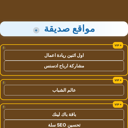
مواقع صديقة
+
!
اول اثنين ريادة اعمال
مشاركة ارباح ادسنس
!
عالم الشباب
!
باقة باك لينك
تحسين SEO سلة