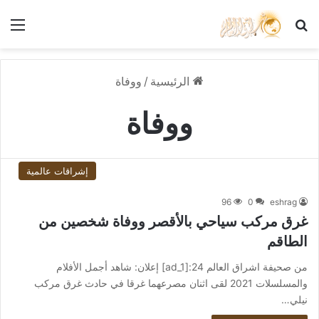
بحث عن
الق
الرئيسية
/
ووفاة
ووفاة
إشراقات عالمية
96
0
eshrag
غرق مركب سياحي بالأقصر ووفاة شخصين من
الطاقم
من صحيفة اشراق العالم 24:[ad_1] إعلان: شاهد أجمل الأفلام
والمسلسلات 2021 لقى اثنان مصرعهما غرقا في حادث غرق مركب
نيلي…