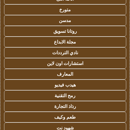
متورخ
مدسن
روتانا تسويق
مجلة الابداع
نادي الترددات
استشارات اون لاين
المعارف
هيدب فيديو
رمح التقنية
رذاذ التجارة
طعم وكيف
شهود نت