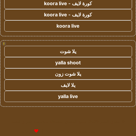
كورة لايف - koora live
كورة لايف - koora live
koora live
!
يلا شوت
yalla shoot
يلا شوت زون
يلا لايف
yalla live
© حقوق النشر 2026، جميع الحقوق محفوظة لمؤسسة اشراق لتقنية
المعلومات- سجل تجاري رقم 1009094205 |
للإعلانات