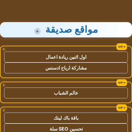
مواقع صديقة
+
!
اول اثنين ريادة اعمال
مشاركة ارباح ادسنس
!
عالم الشباب
!
باقة باك لينك
تحسين SEO سلة