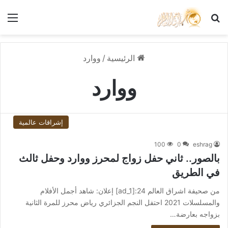
بحث عن
الق
الرئيسية
/
ووارد
ووارد
إشراقات عالمية
100
0
eshrag
بالصور.. ثاني حفل زواج لمحرز ووارد وحفل ثالث
في الطريق
من صحيفة اشراق العالم 24:[ad_1] إعلان: شاهد أجمل الأفلام
والمسلسلات 2021 احتفل النجم الجزائري رياض محرز للمرة الثانية
بزواجه بعارضة…