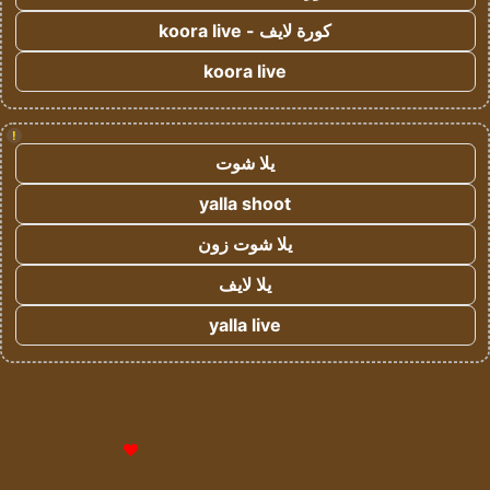
كورة لايف - koora live
koora live
!
يلا شوت
yalla shoot
يلا شوت زون
يلا لايف
yalla live
© حقوق النشر 2026، جميع الحقوق محفوظة لمؤسسة اشراق لتقنية
المعلومات- سجل تجاري رقم 1009094205 |
للإعلانات