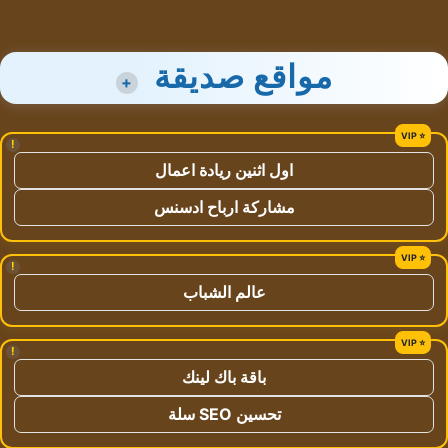
مواقع صديقة
+
!
اول اثنين ريادة اعمال
مشاركة ارباح ادسنس
!
عالم الشباب
!
باقة باك لينك
تحسين SEO سلة