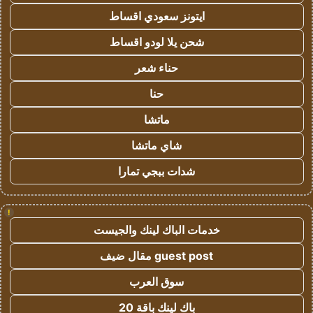
ايتونز سعودي اقساط
شحن يلا لودو اقساط
حناء شعر
حنا
ماتشا
شاي ماتشا
شدات ببجي تمارا
!
خدمات الباك لينك والجيست
guest post مقال ضيف
سوق العرب
باك لينك باقة 20